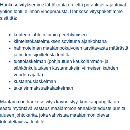
Hankeselvityksemme lähtökohta on, että poraukset rajautuvat
yhtiön tontille ilman vinoporausta. Hankeselvityspakettimme
sisältää:
kohteen lähtötietoihin perehtymisen
kiinteistökatselmuksen sovittuna ajankohtana
hahmotelman maalämpökaivojen tarvittavasta määrästä
ja niiden sijoittelusta tontilla
tuottolaskelman (pohjautuen kaukolämmön- ja
sähkönkulutuksen kustannuksiin viimeisen kahden
vuoden ajalta)
kustannuslaskelman
takaisinmaksuaikalaskelman
Maalämmön hankeselvitys käynnistyy, kun kaupungilta on
saatu myöntävä vastaus maalämmön ennakkotiedusteluun tai
alueen johtokartta, joka vahvistaa maalämmön olevan
toteutettavissa tontille.