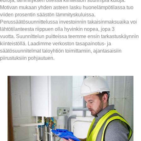
euroja, lämmityksen ollessa kiinteistön suurimpia kuluja.
Motivan mukaan yhden asteen lasku huonelämpötilassa tuo
viiden prosentin säästön lämmityskuluissa.
Perussäätösuunnittelussa investoinnin takaisinmaksuaika voi
lähtötilanteesta riippuen olla hyvinkin nopea, jopa 3
vuotta. Suunnittelun puitteissa teemme ensin tarkastuskäynnin
kiinteistöllä. Laadimme verkoston tasapainotus- ja
säätösuunnitelmat taloyhtiön toimittamiin, ajantasaisiin
piirustuksiin pohjautuen.