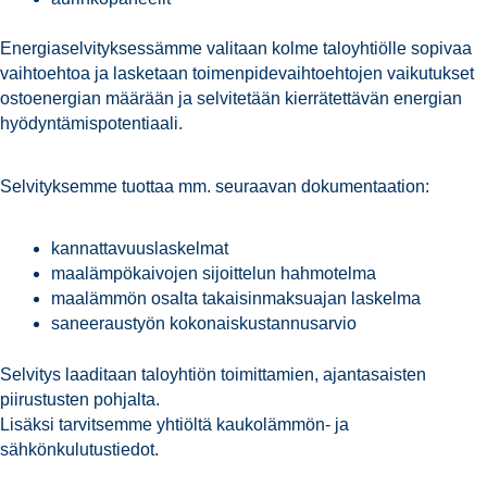
Energiaselvityksessämme valitaan kolme taloyhtiölle sopivaa
vaihtoehtoa ja lasketaan toimenpidevaihtoehtojen vaikutukset
ostoenergian määrään ja selvitetään kierrätettävän energian
hyödyntämispotentiaali.
Selvityksemme tuottaa mm. seuraavan dokumentaation:
kannattavuuslaskelmat
maalämpökaivojen sijoittelun hahmotelma
maalämmön osalta takaisinmaksuajan laskelma
saneeraustyön kokonaiskustannusarvio
Selvitys laaditaan taloyhtiön toimittamien, ajantasaisten
piirustusten pohjalta.
Lisäksi tarvitsemme yhtiöltä kaukolämmön- ja
sähkönkulutustiedot.