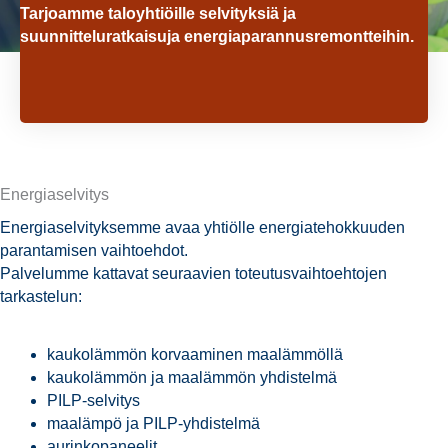
Tarjoamme taloyhtiöille selvityksiä ja
suunnitteluratkaisuja energiaparannusremontteihin.
Energiaselvitys
Energiaselvityksemme avaa yhtiölle energiatehokkuuden
parantamisen vaihtoehdot.
Palvelumme kattavat seuraavien toteutusvaihtoehtojen
tarkastelun:
kaukolämmön korvaaminen maalämmöllä
kaukolämmön ja maalämmön yhdistelmä
PILP-selvitys
maalämpö ja PILP-yhdistelmä
aurinkopaneelit