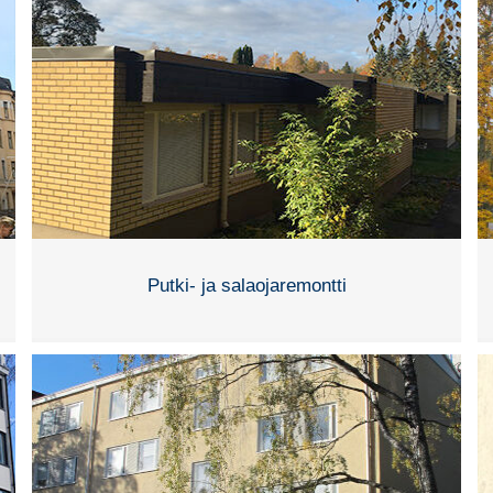
Putki- ja salaojaremontti