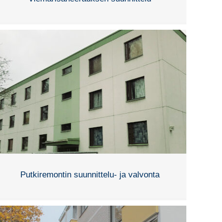
Putkiremontin suunnittelu- ja valvonta