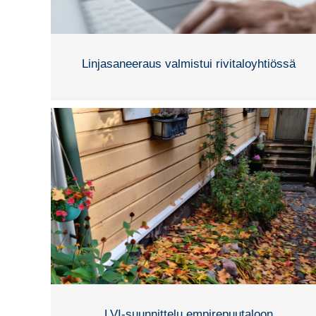
Linjasaneeraus valmistui rivitaloyhtiössä
LVI-suunnittelu empirepuutaloon