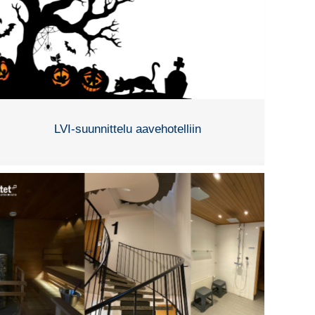
LVI-suunnittelu aavehotelliin