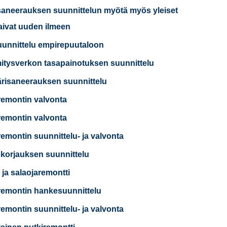
saneerauksen suunnittelun myötä myös yleiset
saivat uuden ilmeen
uunnittelu empirepuutaloon
tysverkon tasapainotuksen suunnittelu
risaneerauksen suunnittelu
remontin valvonta
remontin valvonta
remontin suunnittelu- ja valvonta
korjauksen suunnittelu
 ja salaojaremontti
remontin hankesuunnittelu
remontin suunnittelu- ja valvonta