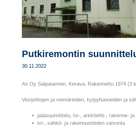
Putkiremontin suunnittelu
30.11.2022
As Oy Salpataimen, Kerava. Rakennettu 1974 (3 k
Vesijohtojen ja viemäreiden, kylpyhuoneiden ja sä
pääsuunnittelu, lvi-, arkkitehti-, rakenne- j
lvi-, sähkö- ja rakennustöiden valvonta