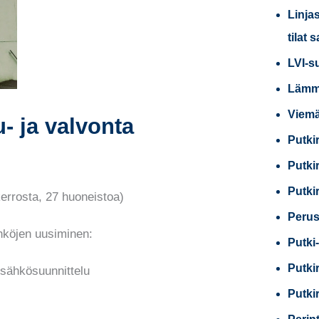
Linja
tilat 
LVI-s
Lämmi
Viemä
- ja valvonta
Putki
Putki
Putki
errosta, 27 huoneistoa)
Perus
hköjen uusiminen:
Putki-
Putki
a sähkösuunnittelu
Putki