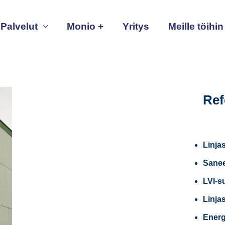
Palvelut
Monio +
Yritys
Meille töihin
Ref
Linja
Sanee
LVI-s
Linja
Energ