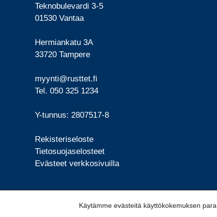
Teknobulevardi 3-5
01530 Vantaa
Hermiankatu 3A
33720 Tampere
myynti@rusttet.fi
Tel. 050 325 1234
Y-tunnus: 2807517-8
Rekisteriseloste
Tietosuojaselosteet
Evästeet verkkosivuilla
Käytämme evästeitä käyttökokemuksen parant