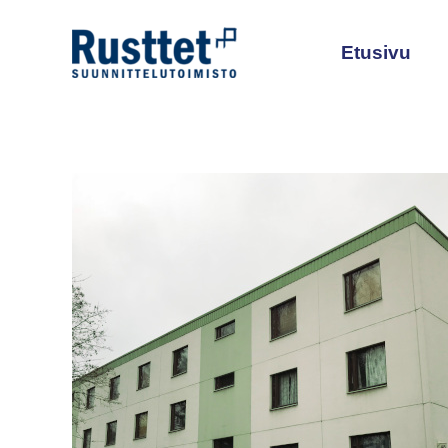
Siirry
sisältöön
Etusivu