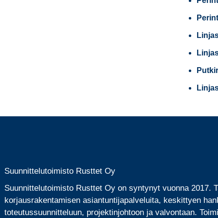
Perin
Perin
Linja
Linja
Putki
Linja
Suunnittelutoimisto Rusttet Oy
Suunnittelutoimisto Rusttet Oy on syntynyt vuonna 2017.
korjausrakentamisen asiantuntijapalveluita, keskittyen han
toteutussuunnitteluun, projektinjohtoon ja valvontaan. Toi