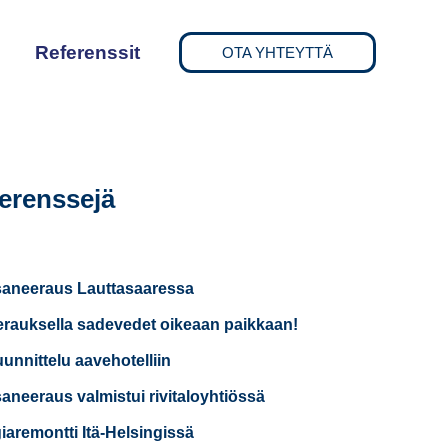
Referenssit
OTA YHTEYTTÄ
erenssejä
saneeraus Lauttasaaressa
rauksella sadevedet oikeaan paikkaan!
uunnittelu aavehotelliin
saneeraus valmistui rivitaloyhtiössä
iaremontti Itä-Helsingissä