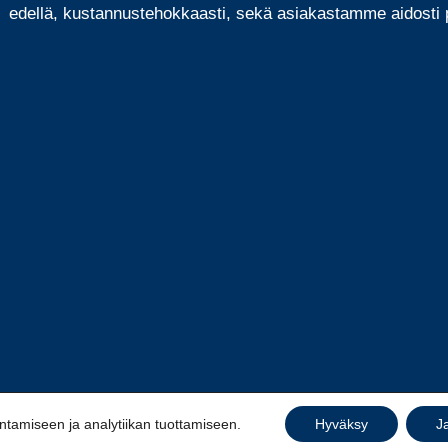
edellä, kustannustehokkaasti, sekä asiakastamme aidosti p
amiseen ja analytiikan tuottamiseen.
Hyväksy
J