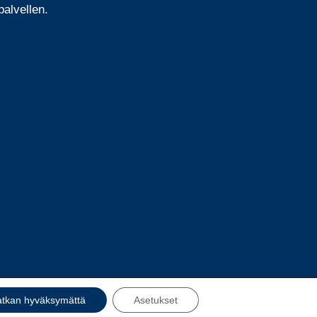
alvellen.
atkan hyväksymättä
Asetukset