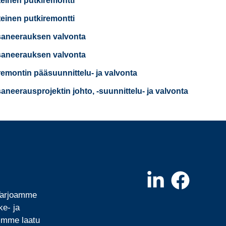
teinen putkiremontti
teinen putkiremontti
saneerauksen valvonta
saneerauksen valvonta
remontin pääsuunnittelu- ja valvonta
saneerausprojektin johto, -suunnittelu- ja valvonta
 Tarjoamme
ke- ja
mimme laatu