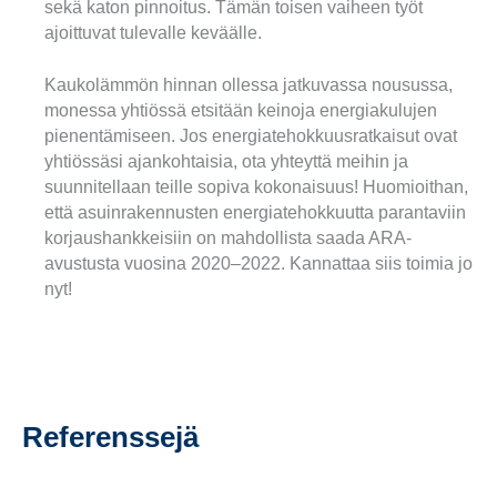
sekä katon pinnoitus. Tämän toisen vaiheen työt
ajoittuvat tulevalle keväälle.
Kaukolämmön hinnan ollessa jatkuvassa nousussa,
monessa yhtiössä etsitään keinoja energiakulujen
pienentämiseen. Jos energiatehokkuusratkaisut ovat
yhtiössäsi ajankohtaisia, ota yhteyttä meihin ja
suunnitellaan teille sopiva kokonaisuus! Huomioithan,
että asuinrakennusten energiatehokkuutta parantaviin
korjaushankkeisiin on mahdollista saada ARA-
avustusta vuosina 2020–2022. Kannattaa siis toimia jo
nyt!
Referenssejä