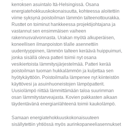
kerroksen asuintalo Itä-Helsingissä. Osana
energiatehokkuuskokonaisuutta, kohteessa aloitettiin
viime syksynä poistoilman lämmön talteenottourakka.
Rusttet on toiminut hankkeessa projektijohtajana ja
vastannut sen ensimmäisen vaiheen
rakennusvalvonnasta. Urakan myötä alkuperäisen,
koneellisen ilmanpoiston tilalle asennettiin
uudentyyppinen, lämmön talteen keräävä huippuimuri,
jonka sisällä oleva patteri toimii nyt osana
vesikiertoista lämmitysjärjestelmää. Patteri kerää
poistoilman tuoman hukkalämmön ja kuljettaa sen
hyötykäyttöön. Poistoilmalla lämpenee nyt kiinteistön
käyttövesi ja asuinhuoneistojen lämpöpatterit.
Uusiolämpö riittää lämmittämään taloa suurimman
osan lämmitystarveajasta. Kovien pakkasten aikaan
täydentävänä energianlähteenä toimii kaukolämpö.
Samaan energiatehokkuuskokonaisuuteen
sisällytettiin yhtiössä myös aurinkopaneeliasennukset