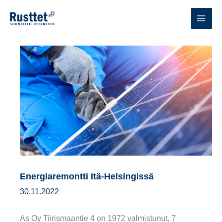
Siirry
sisältöön
MAI
MEN
Energiaremontti Itä-Helsingissä
30.11.2022
As Oy Tiirismaantie 4 on 1972 valmistunut, 7