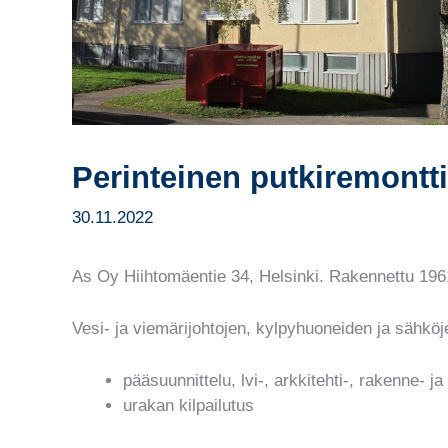
Perinteinen putkiremontti
30.11.2022
As Oy Hiihtomäentie 34, Helsinki. Rakennettu 1961
Vesi- ja viemärijohtojen, kylpyhuoneiden ja sähkö
pääsuunnittelu, lvi-, arkkitehti-, rakenne- j
urakan kilpailutus