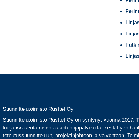
Perin
Perin
Linja
Linja
Putki
Linja
Suunnittelutoimisto Rusttet Oy
Suunnittelutoimisto Rusttet Oy on syntynyt vuonna 2017.
korjausrakentamisen asiantuntijapalveluita, keskittyen han
toteutussuunnitteluun, projektinjohtoon ja valvontaan. Toi