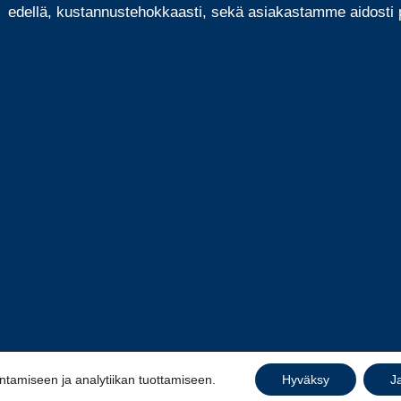
edellä, kustannustehokkaasti, sekä asiakastamme aidosti p
amiseen ja analytiikan tuottamiseen.
Hyväksy
J