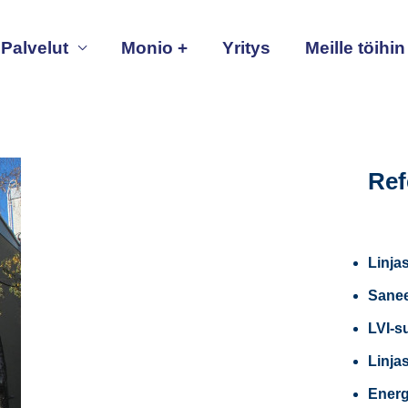
Palvelut
Monio +
Yritys
Meille töihin
Ref
Linja
Sanee
LVI-s
Linja
Energ