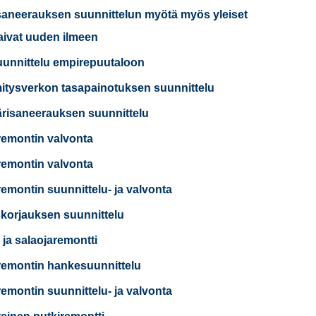
saneerauksen suunnittelun myötä myös yleiset
saivat uuden ilmeen
uunnittelu empirepuutaloon
tysverkon tasapainotuksen suunnittelu
risaneerauksen suunnittelu
remontin valvonta
remontin valvonta
remontin suunnittelu- ja valvonta
korjauksen suunnittelu
 ja salaojaremontti
remontin hankesuunnittelu
remontin suunnittelu- ja valvonta