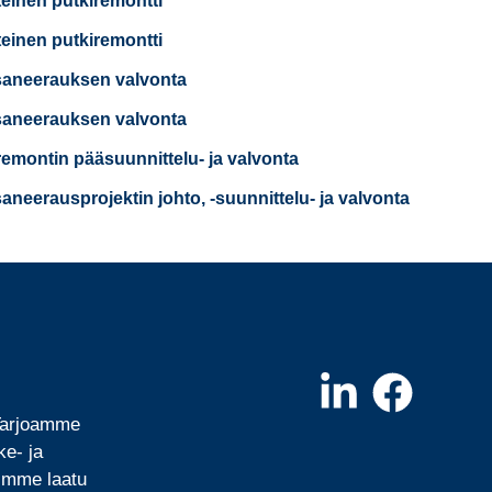
teinen putkiremontti
teinen putkiremontti
saneerauksen valvonta
saneerauksen valvonta
remontin pääsuunnittelu- ja valvonta
saneerausprojektin johto, -suunnittelu- ja valvonta
 Tarjoamme
ke- ja
mimme laatu