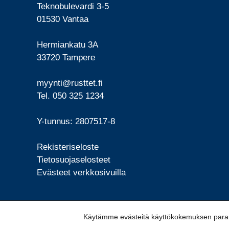
Teknobulevardi 3-5
01530 Vantaa
Hermiankatu 3A
33720 Tampere
myynti@rusttet.fi
Tel. 050 325 1234
Y-tunnus: 2807517-8
Rekisteriseloste
Tietosuojaselosteet
Evästeet verkkosivuilla
Käytämme evästeitä käyttökokemuksen parant