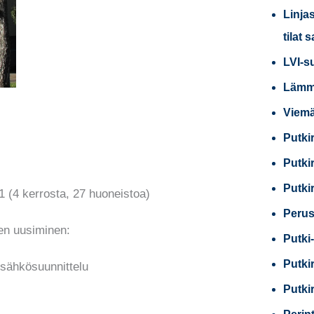
Linja
tilat 
LVI-s
Lämmi
Viemä
Putki
Putki
Putki
 (4 kerrosta, 27 huoneistoa)
Perus
jen uusiminen:
Putki-
Putki
a sähkösuunnittelu
Putki