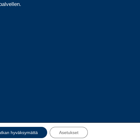
alvellen.
atkan hyväksymättä
Asetukset