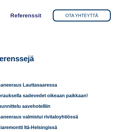
Referenssit
OTA YHTEYTTÄ
erenssejä
saneeraus Lauttasaaressa
rauksella sadevedet oikeaan paikkaan!
uunnittelu aavehotelliin
saneeraus valmistui rivitaloyhtiössä
iaremontti Itä-Helsingissä