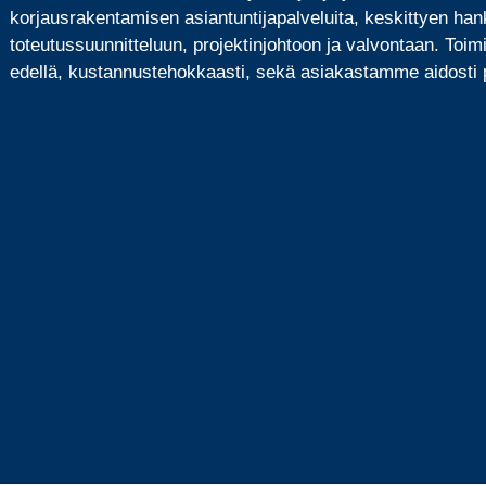
korjausrakentamisen asiantuntijapalveluita, keskittyen han
toteutussuunnitteluun, projektinjohtoon ja valvontaan. Toi
edellä, kustannustehokkaasti, sekä asiakastamme aidosti p