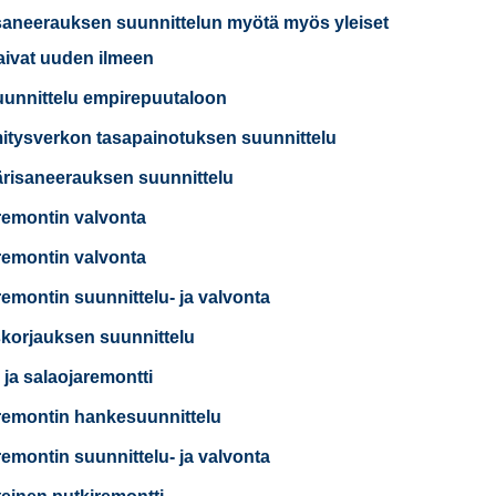
saneerauksen suunnittelun myötä myös yleiset
saivat uuden ilmeen
uunnittelu empirepuutaloon
tysverkon tasapainotuksen suunnittelu
risaneerauksen suunnittelu
remontin valvonta
remontin valvonta
remontin suunnittelu- ja valvonta
korjauksen suunnittelu
 ja salaojaremontti
remontin hankesuunnittelu
remontin suunnittelu- ja valvonta