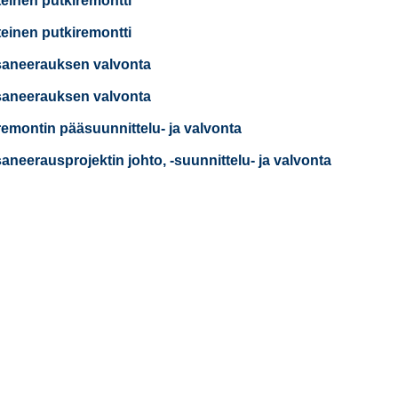
teinen putkiremontti
teinen putkiremontti
saneerauksen valvonta
saneerauksen valvonta
remontin pääsuunnittelu- ja valvonta
saneerausprojektin johto, -suunnittelu- ja valvonta