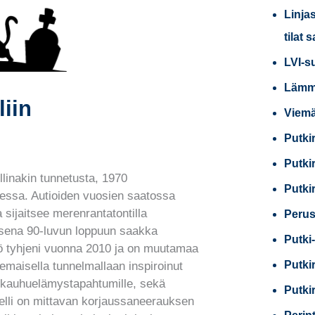
Linja
tilat 
LVI-s
Lämmi
liin
Viemä
Putki
Putki
linakin tunnetusta, 1970
Putki
essa. Autioiden vuosien saatossa
sijaitsee merenrantatontilla
Perus
sena 90-luvun loppuun saakka
Putki-
istö tyhjeni vuonna 2010 ja on muutamaa
Putki
emaisella tunnelmallaan inspiroinut
en kauhuelämystapahtumille, sekä
Putki
otelli on mittavan korjaussaneerauksen