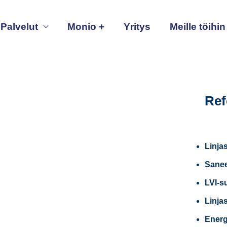
Palvelut
Monio +
Yritys
Meille töihin
Ref
Linja
Sanee
LVI-s
Linja
Energ