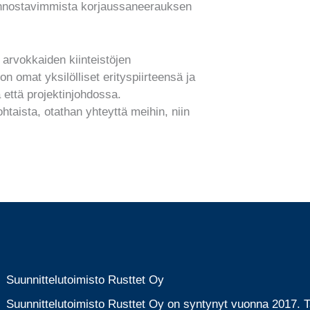
nnostavimmista korjaussaneerauksen
 arvokkaiden kiinteistöjen
n omat yksilölliset erityspiirteensä ja
a että projektinjohdossa.
htaista, otathan yhteyttä meihin, niin
Suunnittelutoimisto Rusttet Oy
Suunnittelutoimisto Rusttet Oy on syntynyt vuonna 2017.