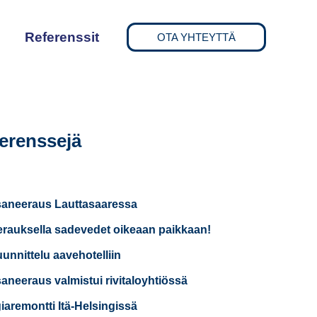
Referenssit
OTA YHTEYTTÄ
erenssejä
saneeraus Lauttasaaressa
rauksella sadevedet oikeaan paikkaan!
uunnittelu aavehotelliin
saneeraus valmistui rivitaloyhtiössä
iaremontti Itä-Helsingissä