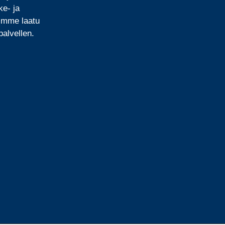
ke- ja
mimme laatu
alvellen.