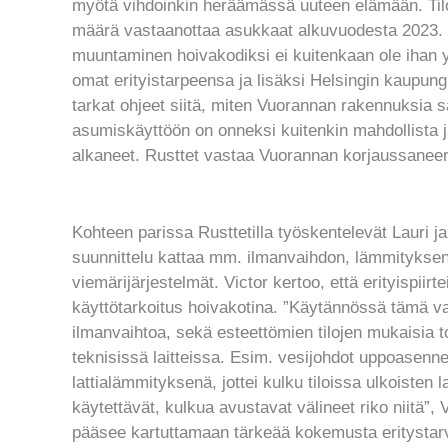
myötä vihdoinkin heräämässä uuteen elämään. Tilo
määrä vastaanottaa asukkaat alkuvuodesta 2023. 
muuntaminen hoivakodiksi ei kuitenkaan ole ihan y
omat erityistarpeensa ja lisäksi Helsingin kaupung
tarkat ohjeet siitä, miten Vuorannan rakennuksia
asumiskäyttöön on onneksi kuitenkin mahdollista j
alkaneet. Rusttet vastaa Vuorannan korjaussanee
Kohteen parissa Rusttetilla työskentelevät Lauri ja 
suunnittelu kattaa mm. ilmanvaihdon, lämmityksen
viemärijärjestelmät. Victor kertoo, että erityispiirt
käyttötarkoitus hoivakotina. ”Käytännössä tämä 
ilmanvaihtoa, sekä esteettömien tilojen mukaisia 
teknisissä laitteissa. Esim. vesijohdot uppoasenn
lattialämmityksenä, jottei kulku tiloissa ulkoisten 
käytettävät, kulkua avustavat välineet riko niitä”
pääsee kartuttamaan tärkeää kokemusta eritystar