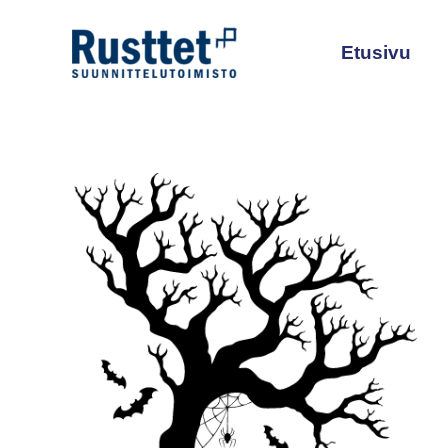
Siirry
sisältöön
Etusivu