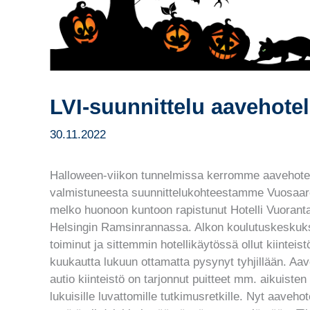
LVI-suunnittelu aavehotel
30.11.2022
Halloween-viikon tunnelmissa kerromme aavehotel
valmistuneesta suunnittelukohteestamme Vuosaar
melko huonoon kuntoon rapistunut Hotelli Vuoranta 
Helsingin Ramsinrannassa. Alkon koulutuskeskuk
toiminut ja sittemmin hotellikäytössä ollut kiinte
kuukautta lukuun ottamatta pysynyt tyhjillään. Aav
autio kiinteistö on tarjonnut puitteet mm. aikuist
lukuisille luvattomille tutkimusretkille. Nyt aaveh