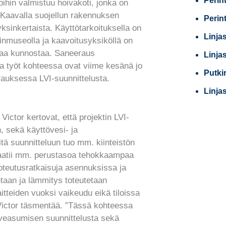
Perin
ihin valmistuu hoivakoti, jonka on
Kaavalla suojellun rakennuksen
Perin
ksinkertaista. Käyttötarkoituksella on
Linja
inmuseolla ja kaavoitusyksiköllä on
 saa kunnostaa. Saneeraus
Linja
a työt kohteessa ovat viime kesänä jo
Putki
rauksessa LVI-suunnittelusta.
Linja
Victor kertovat, että projektin LVI-
, sekä käyttövesi- ja
eitä suunnitteluun tuo mm. kiinteistön
vaatii mm. perustasoa tehokkaampaa
toteutusratkaisuja asennuksissa ja
etaan ja lämmitys toteutetaan
laitteiden vuoksi vaikeudu eikä tiloissa
, Victor täsmentää. ”Tässä kohteessa
veasumisen suunnittelusta sekä