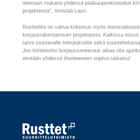
olemaan mukana yhdessä pääkaupunkiseudun kii
projekteista”, tiivistää Lauri.
Rusttetilla on vahva kokemus myös historiallisesti
korjausrakentamisen projekteista. Kaikissa niissä o
tarve joustavalle toteutukselle sekä suunnitteluss
Jos kiinteistösi korjaussaneeraus alkaa olla ajanko
etsitään yhdessä tilanteeseen sopiva ratkaisu!