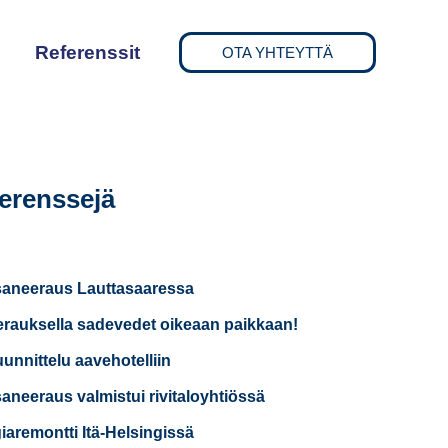
Referenssit
OTA YHTEYTTÄ
erenssejä
saneeraus Lauttasaaressa
rauksella sadevedet oikeaan paikkaan!
uunnittelu aavehotelliin
saneeraus valmistui rivitaloyhtiössä
iaremontti Itä-Helsingissä