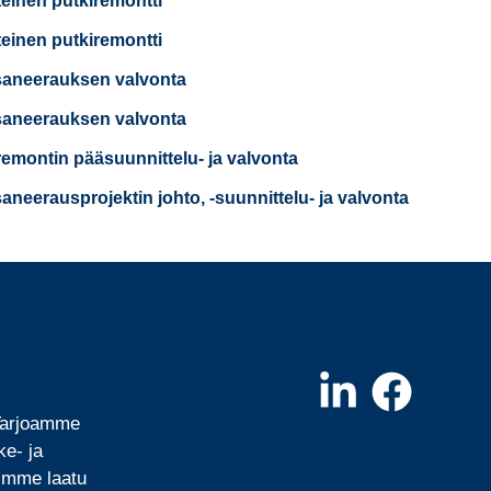
teinen putkiremontti
teinen putkiremontti
saneerauksen valvonta
saneerauksen valvonta
remontin pääsuunnittelu- ja valvonta
saneerausprojektin johto, -suunnittelu- ja valvonta
 Tarjoamme
ke- ja
mimme laatu