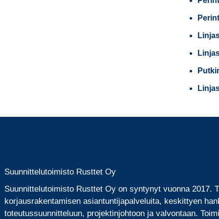
Perin
Perin
Linja
Linja
Putki
Linja
Suunnittelutoimisto Rusttet Oy
Suunnittelutoimisto Rusttet Oy on syntynyt vuonna 2017.
korjausrakentamisen asiantuntijapalveluita, keskittyen han
toteutussuunnitteluun, projektinjohtoon ja valvontaan. Toi