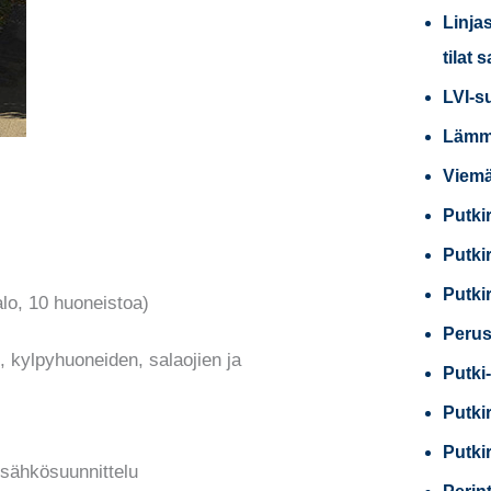
Linja
tilat 
LVI-s
Lämmi
Viemä
Putki
Putki
Putki
alo, 10 huoneistoa)
Perus
, kylpyhuoneiden, salaojien ja
Putki-
Putki
Putki
a sähkösuunnittelu