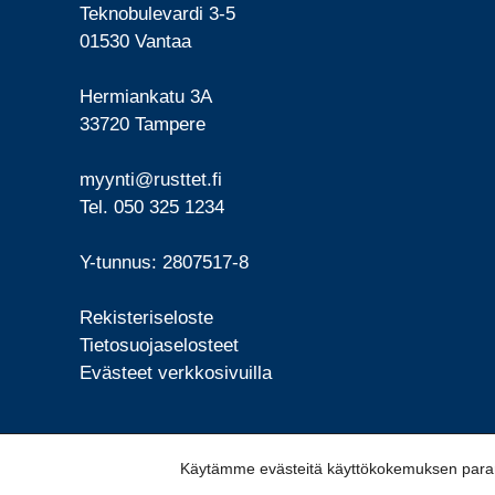
Teknobulevardi 3-5
01530 Vantaa
Hermiankatu 3A
33720 Tampere
myynti@rusttet.fi
Tel. 050 325 1234
Y-tunnus: 2807517-8
Rekisteriseloste
Tietosuojaselosteet
Evästeet verkkosivuilla
Käytämme evästeitä käyttökokemuksen parant