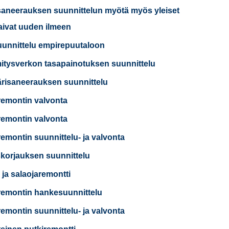
saneerauksen suunnittelun myötä myös yleiset
saivat uuden ilmeen
uunnittelu empirepuutaloon
tysverkon tasapainotuksen suunnittelu
risaneerauksen suunnittelu
remontin valvonta
remontin valvonta
remontin suunnittelu- ja valvonta
korjauksen suunnittelu
 ja salaojaremontti
remontin hankesuunnittelu
remontin suunnittelu- ja valvonta