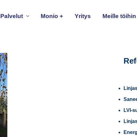
Palvelut
Monio +
Yritys
Meille töihin
Ref
Linja
Sanee
LVI-s
Linja
Energ