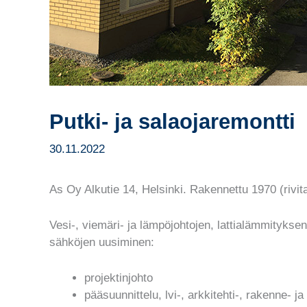
Putki- ja salaojaremontti
30.11.2022
As Oy Alkutie 14, Helsinki. Rakennettu 1970 (rivit
Vesi-, viemäri- ja lämpöjohtojen, lattialämmityksen
sähköjen uusiminen:
projektinjohto
pääsuunnittelu, lvi-, arkkitehti-, rakenne- j