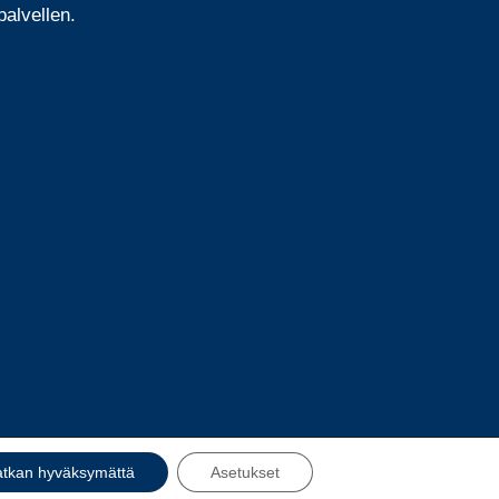
alvellen.
atkan hyväksymättä
Asetukset