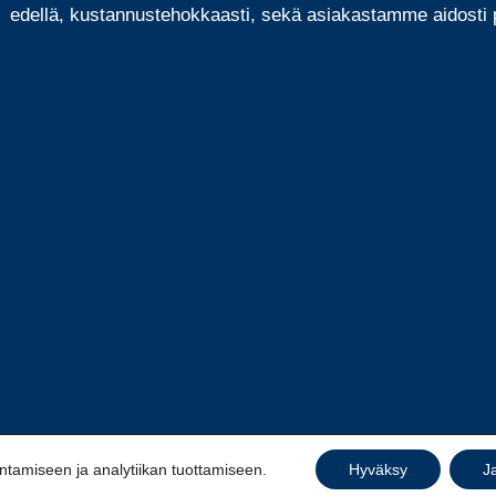
edellä, kustannustehokkaasti, sekä asiakastamme aidosti p
amiseen ja analytiikan tuottamiseen.
Hyväksy
J