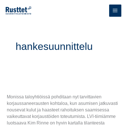
Siirry
sisältöön
MAI
MEN
hankesuunnittelu
Korjausrakentaminen kannattaa
aina
Monissa taloyhtiöissä pohditaan nyt tarvittavien
korjaussaneerausten kohtaloa, kun asumisen jatkuvasti
nousevat kulut ja haasteet rahoituksen saamisessa
vaikeuttavat korjaustöiden toteutumista. LVI-tiimiämme
luotsaava Kim Rinne on hyvin kartalla tilanteesta