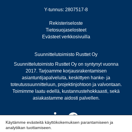
Y-tunnus: 2807517-8
Rekisteriseloste
Tietosuojaselosteet
Evästeet verkkosivuilla
Suunnittelutoimisto Rusttet Oy
Suunnittelutoimisto Rusttet Oy on syntynyt vuonna
2017. Tarjoamme korjausrakentamisen
asiantuntijapalveluita, keskittyen hanke- ja
toteutussuunnitteluun, projektinjohtoon ja valvontaan.
Toimimme laatu edellä, kustannustehokkaasti, sekä
asiakastamme aidosti palvellen.
Käytämme evästeitä käyttökokemuksen parantamiseen ja
analytiikan tuottamiseen.