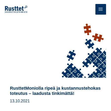
Siirry
sisältöön
MAI
MEN
RusttetMoniolla ripeä ja kustannustehokas
toteutus – laadusta tinkimättä!
13.10.2021