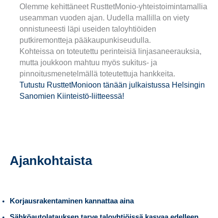
Olemme kehittäneet RusttetMonio-yhteistoimintamallia
useamman vuoden ajan. Uudella mallilla on viety
onnistuneesti läpi useiden taloyhtiöiden
putkiremontteja pääkaupunkiseudulla.
Kohteissa on toteutettu perinteisiä linjasaneerauksia,
mutta joukkoon mahtuu myös sukitus- ja
pinnoitusmenetelmällä toteutettuja hankkeita.
Tutustu RusttetMonioon tänään julkaistussa Helsingin
Sanomien Kiinteistö-liitteessä!
Ajankohtaista
Korjausrakentaminen kannattaa aina
Sähköautolatauksen tarve taloyhtiöissä kasvaa edelleen