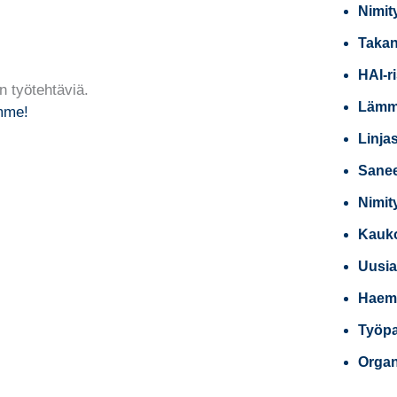
Nimit
Takan
HAI-r
an työtehtäviä.
Lämmi
amme!
Linja
Sanee
Nimit
Kauko
Uusia
Haemm
Työpai
Organ