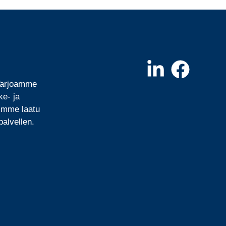
 Tarjoamme
ke- ja
mimme laatu
alvellen.