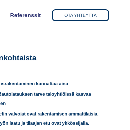
Referenssit
OTA YHTEYTTÄ
nkohtaista
usrakentaminen kannattaa aina
autolatauksen tarve taloyhtiöissä kasvaa
een
etin valvojat ovat rakentamisen ammattilaisia,
 työn laatu ja tilaajan etu ovat ykkössijalla.