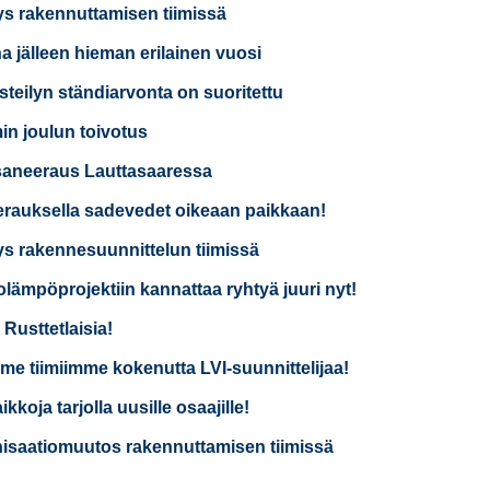
ys rakennuttamisen tiimissä
a jälleen hieman erilainen vuosi
isteilyn ständiarvonta on suoritettu
n joulun toivotus
saneeraus Lauttasaaressa
rauksella sadevedet oikeaan paikkaan!
ys rakennesuunnittelun tiimissä
lämpöprojektiin kannattaa ryhtyä juuri nyt!
 Rusttetlaisia!
e tiimiimme kokenutta LVI-suunnittelijaa!
kkoja tarjolla uusille osaajille!
isaatiomuutos rakennuttamisen tiimissä