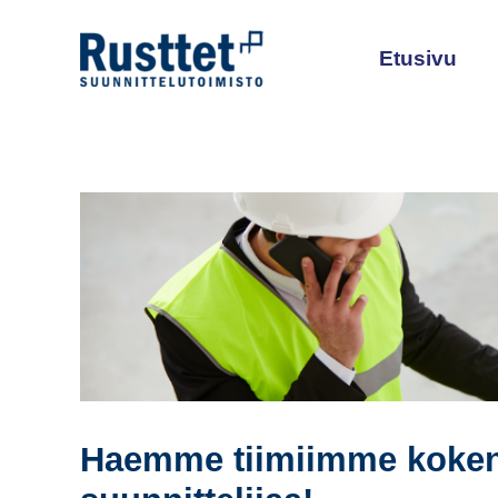
Siirry
sisältöön
Etusivu
Haemme tiimiimme kokenu