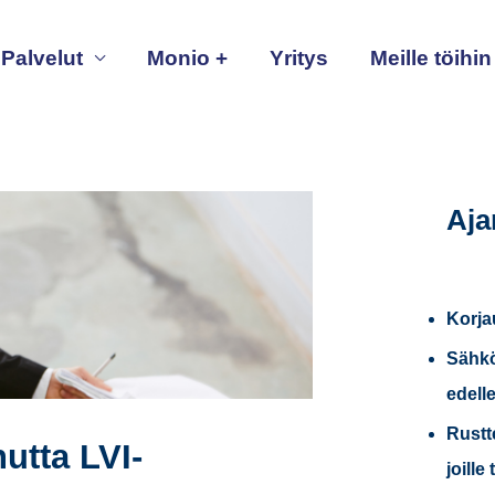
Palvelut
Monio +
Yritys
Meille töihin
Aja
Korja
Sähkö
edell
Rustt
tta LVI-
joille