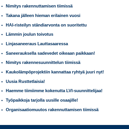
Nimitys rakennuttamisen tiimissä
Takana jälleen hieman erilainen vuosi
HAI-risteilyn ständiarvonta on suoritettu
Lämmin joulun toivotus
Linjasaneeraus Lauttasaaressa
Saneerauksella sadevedet oikeaan paikkaan!
Nimitys rakennesuunnittelun tiimissä
Kaukolämpöprojektiin kannattaa ryhtyä juuri nyt!
Uusia Rusttetlaisia!
Haemme tiimiimme kokenutta LVI-suunnittelijaa!
Työpaikkoja tarjolla uusille osaajille!
Organisaatiomuutos rakennuttamisen tiimissä