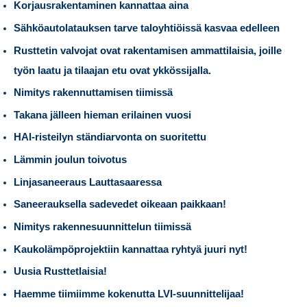
Korjausrakentaminen kannattaa aina
Sähköautolatauksen tarve taloyhtiöissä kasvaa edelleen
Rusttetin valvojat ovat rakentamisen ammattilaisia, joille
työn laatu ja tilaajan etu ovat ykkössijalla.
Nimitys rakennuttamisen tiimissä
Takana jälleen hieman erilainen vuosi
HAI-risteilyn ständiarvonta on suoritettu
Lämmin joulun toivotus
Linjasaneeraus Lauttasaaressa
Saneerauksella sadevedet oikeaan paikkaan!
Nimitys rakennesuunnittelun tiimissä
Kaukolämpöprojektiin kannattaa ryhtyä juuri nyt!
Uusia Rusttetlaisia!
Haemme tiimiimme kokenutta LVI-suunnittelijaa!