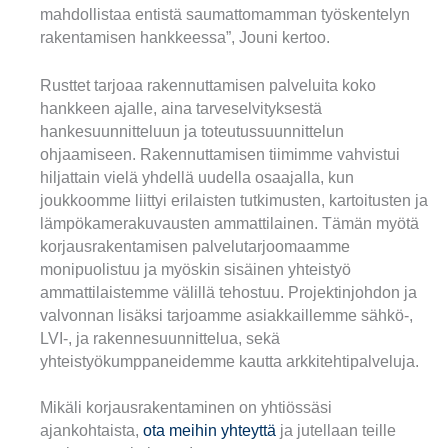
mahdollistaa entistä saumattomamman työskentelyn
rakentamisen hankkeessa”, Jouni kertoo.
Rusttet tarjoaa rakennuttamisen palveluita koko
hankkeen ajalle, aina tarveselvityksestä
hankesuunnitteluun ja toteutussuunnittelun
ohjaamiseen. Rakennuttamisen tiimimme vahvistui
hiljattain vielä yhdellä uudella osaajalla, kun
joukkoomme liittyi erilaisten tutkimusten, kartoitusten ja
lämpökamerakuvausten ammattilainen. Tämän myötä
korjausrakentamisen palvelutarjoomaamme
monipuolistuu ja myöskin sisäinen yhteistyö
ammattilaistemme välillä tehostuu. Projektinjohdon ja
valvonnan lisäksi tarjoamme asiakkaillemme sähkö-,
LVI-, ja rakennesuunnittelua, sekä
yhteistyökumppaneidemme kautta arkkitehtipalveluja.
Mikäli korjausrakentaminen on yhtiössäsi
ajankohtaista,
ota meihin yhteyttä
ja jutellaan teille