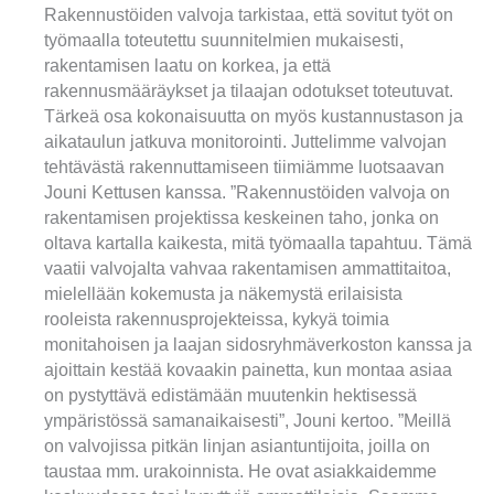
Rakennustöiden valvoja tarkistaa, että sovitut työt on
työmaalla toteutettu suunnitelmien mukaisesti,
rakentamisen laatu on korkea, ja että
rakennusmääräykset ja tilaajan odotukset toteutuvat.
Tärkeä osa kokonaisuutta on myös kustannustason ja
aikataulun jatkuva monitorointi. Juttelimme valvojan
tehtävästä rakennuttamiseen tiimiämme luotsaavan
Jouni Kettusen kanssa. ”Rakennustöiden valvoja on
rakentamisen projektissa keskeinen taho, jonka on
oltava kartalla kaikesta, mitä työmaalla tapahtuu. Tämä
vaatii valvojalta vahvaa rakentamisen ammattitaitoa,
mielellään kokemusta ja näkemystä erilaisista
rooleista rakennusprojekteissa, kykyä toimia
monitahoisen ja laajan sidosryhmäverkoston kanssa ja
ajoittain kestää kovaakin painetta, kun montaa asiaa
on pystyttävä edistämään muutenkin hektisessä
ympäristössä samanaikaisesti”, Jouni kertoo. ”Meillä
on valvojissa pitkän linjan asiantuntijoita, joilla on
taustaa mm. urakoinnista. He ovat asiakkaidemme