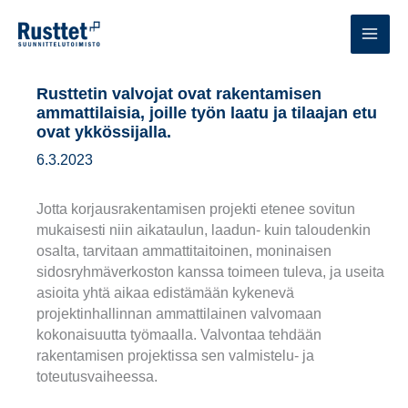
Siirry
sisältöön
MAI
MEN
Rusttetin valvojat ovat rakentamisen
ammattilaisia, joille työn laatu ja tilaajan etu
ovat ykkössijalla.
6.3.2023
Jotta korjausrakentamisen projekti etenee sovitun
mukaisesti niin aikataulun, laadun- kuin taloudenkin
osalta, tarvitaan ammattitaitoinen, moninaisen
sidosryhmäverkoston kanssa toimeen tuleva, ja useita
asioita yhtä aikaa edistämään kykenevä
projektinhallinnan ammattilainen valvomaan
kokonaisuutta työmaalla. Valvontaa tehdään
rakentamisen projektissa sen valmistelu- ja
toteutusvaiheessa.