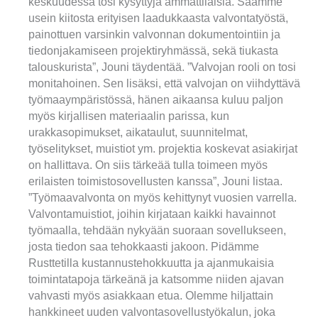
keskuudessa tosi kysyttyjä ammattilaisia. Saamme
usein kiitosta erityisen laadukkaasta valvontatyöstä,
painottuen varsinkin valvonnan dokumentointiin ja
tiedonjakamiseen projektiryhmässä, sekä tiukasta
talouskurista”, Jouni täydentää. ”Valvojan rooli on tosi
monitahoinen. Sen lisäksi, että valvojan on viihdyttävä
työmaaympäristössä, hänen aikaansa kuluu paljon
myös kirjallisen materiaalin parissa, kun
urakkasopimukset, aikataulut, suunnitelmat,
työselitykset, muistiot ym. projektia koskevat asiakirjat
on hallittava. On siis tärkeää tulla toimeen myös
erilaisten toimistosovellusten kanssa”, Jouni listaa.
”Työmaavalvonta on myös kehittynyt vuosien varrella.
Valvontamuistiot, joihin kirjataan kaikki havainnot
työmaalla, tehdään nykyään suoraan sovellukseen,
josta tiedon saa tehokkaasti jakoon. Pidämme
Rusttetilla kustannustehokkuutta ja ajanmukaisia
toimintatapoja tärkeänä ja katsomme niiden ajavan
vahvasti myös asiakkaan etua. Olemme hiljattain
hankkineet uuden valvontasovellustyökalun, joka