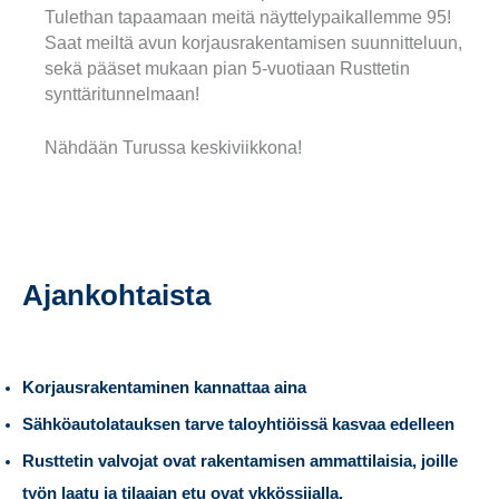
Tulethan tapaamaan meitä näyttelypaikallemme 95!
Saat meiltä avun korjausrakentamisen suunnitteluun,
sekä pääset mukaan pian 5-vuotiaan Rusttetin
synttäritunnelmaan!
Nähdään Turussa keskiviikkona!
Ajankohtaista
Korjausrakentaminen kannattaa aina
Sähköautolatauksen tarve taloyhtiöissä kasvaa edelleen
Rusttetin valvojat ovat rakentamisen ammattilaisia, joille
työn laatu ja tilaajan etu ovat ykkössijalla.