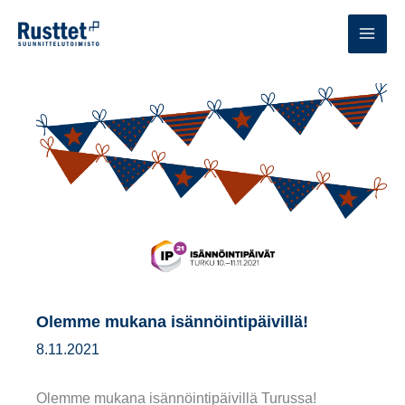
Siirry
sisältöön
MAI
MEN
Olemme mukana isännöintipäivillä!
8.11.2021
Olemme mukana isännöintipäivillä Turussa!