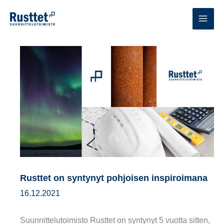
Siirry
sisältöön
MAI
MEN
Rusttet on syntynyt pohjoisen inspiroimana
16.12.2021
Suunnittelutoimisto Rusttet on syntynyt 5 vuotta sitten,