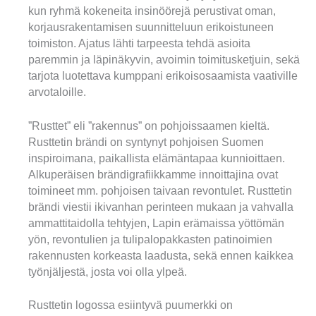
kun ryhmä kokeneita insinöörejä perustivat oman,
korjausrakentamisen suunnitteluun erikoistuneen
toimiston. Ajatus lähti tarpeesta tehdä asioita
paremmin ja läpinäkyvin, avoimin toimitusketjuin, sekä
tarjota luotettava kumppani erikoisosaamista vaativille
arvotaloille.
”Rusttet” eli ”rakennus” on pohjoissaamen kieltä.
Rusttetin brändi on syntynyt pohjoisen Suomen
inspiroimana, paikallista elämäntapaa kunnioittaen.
Alkuperäisen brändigrafiikkamme innoittajina ovat
toimineet mm. pohjoisen taivaan revontulet. Rusttetin
brändi viestii ikivanhan perinteen mukaan ja vahvalla
ammattitaidolla tehtyjen, Lapin erämaissa yöttömän
yön, revontulien ja tulipalopakkasten patinoimien
rakennusten korkeasta laadusta, sekä ennen kaikkea
työnjäljestä, josta voi olla ylpeä.
Rusttetin logossa esiintyvä puumerkki on