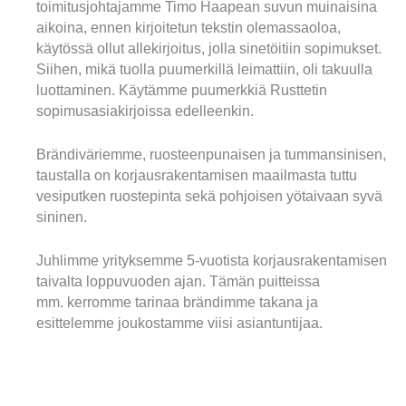
toimitusjohtajamme Timo Haapean suvun muinaisina
aikoina, ennen kirjoitetun tekstin olemassaoloa,
käytössä ollut allekirjoitus, jolla sinetöitiin sopimukset.
Siihen, mikä tuolla puumerkillä leimattiin, oli takuulla
luottaminen. Käytämme puumerkkiä Rusttetin
sopimusasiakirjoissa edelleenkin.
Brändiväriemme, ruosteenpunaisen ja tummansinisen,
taustalla on korjausrakentamisen maailmasta tuttu
vesiputken ruostepinta sekä pohjoisen yötaivaan syvä
sininen.
Juhlimme yrityksemme 5-vuotista korjausrakentamisen
taivalta loppuvuoden ajan. Tämän puitteissa
mm. kerromme tarinaa brändimme takana ja
esittelemme joukostamme viisi asiantuntijaa.