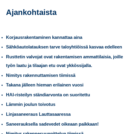
Ajankohtaista
Korjausrakentaminen kannattaa aina
Sähköautolatauksen tarve taloyhtiöissä kasvaa edelleen
Rusttetin valvojat ovat rakentamisen ammattilaisia, joille
työn laatu ja tilaajan etu ovat ykkössijalla.
Nimitys rakennuttamisen tiimissä
Takana jälleen hieman erilainen vuosi
HAI-risteilyn ständiarvonta on suoritettu
Lämmin joulun toivotus
Linjasaneeraus Lauttasaaressa
Saneerauksella sadevedet oikeaan paikkaan!
Nimitys rakennesuunnittelun tiimissä