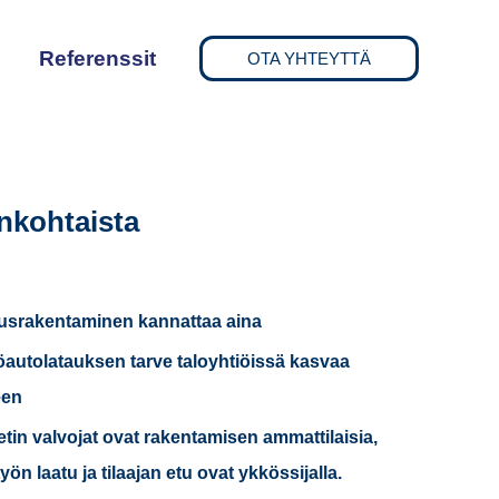
Referenssit
OTA YHTEYTTÄ
nkohtaista
usrakentaminen kannattaa aina
autolatauksen tarve taloyhtiöissä kasvaa
een
etin valvojat ovat rakentamisen ammattilaisia,
 työn laatu ja tilaajan etu ovat ykkössijalla.