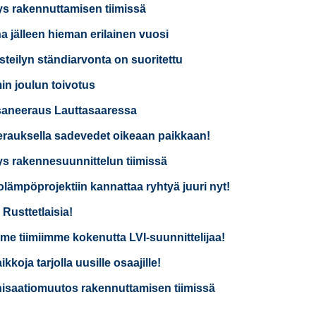
ys rakennuttamisen tiimissä
a jälleen hieman erilainen vuosi
isteilyn ständiarvonta on suoritettu
n joulun toivotus
saneeraus Lauttasaaressa
rauksella sadevedet oikeaan paikkaan!
ys rakennesuunnittelun tiimissä
lämpöprojektiin kannattaa ryhtyä juuri nyt!
 Rusttetlaisia!
e tiimiimme kokenutta LVI-suunnittelijaa!
kkoja tarjolla uusille osaajille!
isaatiomuutos rakennuttamisen tiimissä