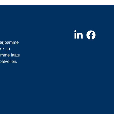
 Tarjoamme
ke- ja
mimme laatu
alvellen.