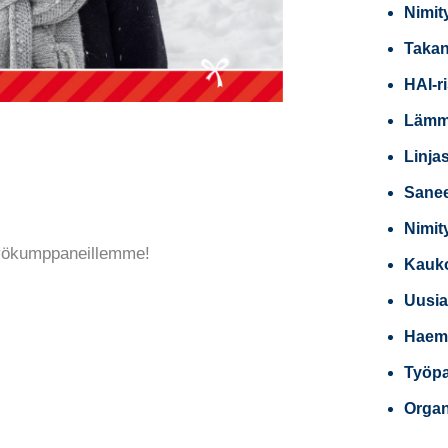
Nimit
Takan
HAI-r
Lämmi
Linja
Sanee
Nimit
työkumppaneillemme!
Kauko
Uusia
Haemm
Työpai
Organ