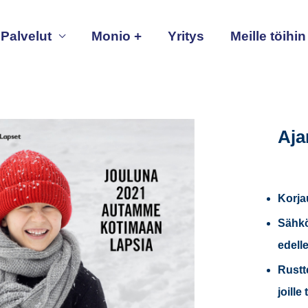
Palvelut
Monio +
Yritys
Meille töihin
Aja
Korja
Sähkö
edell
Rustt
joille