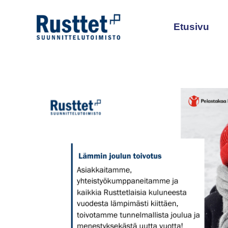
Siirry
sisältöön
Etusivu