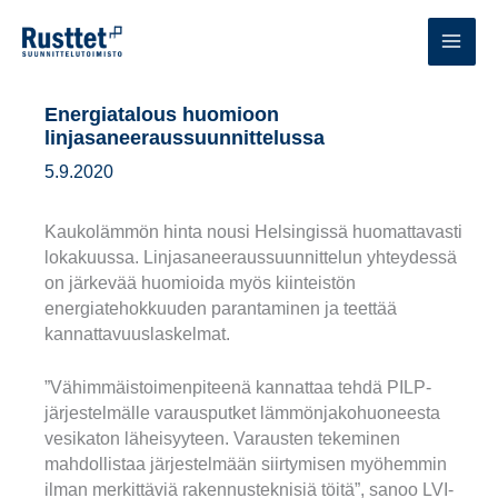
Siirry
sisältöön
MAI
MEN
Energiatalous huomioon
linjasaneeraussuunnittelussa
5.9.2020
Kaukolämmön hinta nousi Helsingissä huomattavasti
lokakuussa. Linjasaneeraussuunnittelun yhteydessä
on järkevää huomioida myös kiinteistön
energiatehokkuuden parantaminen ja teettää
kannattavuuslaskelmat.
”Vähimmäistoimenpiteenä kannattaa tehdä PILP-
järjestelmälle varausputket lämmönjakohuoneesta
vesikaton läheisyyteen. Varausten tekeminen
mahdollistaa järjestelmään siirtymisen myöhemmin
ilman merkittäviä rakennusteknisiä töitä”, sanoo LVI-