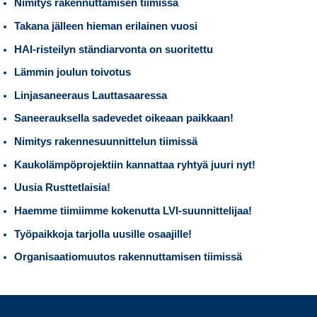
Nimitys rakennuttamisen tiimissä
Takana jälleen hieman erilainen vuosi
HAI-risteilyn ständiarvonta on suoritettu
Lämmin joulun toivotus
Linjasaneeraus Lauttasaaressa
Saneerauksella sadevedet oikeaan paikkaan!
Nimitys rakennesuunnittelun tiimissä
Kaukolämpöprojektiin kannattaa ryhtyä juuri nyt!
Uusia Rusttetlaisia!
Haemme tiimiimme kokenutta LVI-suunnittelijaa!
Työpaikkoja tarjolla uusille osaajille!
Organisaatiomuutos rakennuttamisen tiimissä