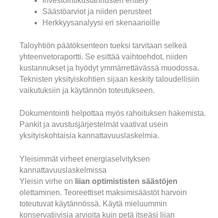
Investointikustannusten erittely
Säästöarviot ja niiden perusteet
Herkkyysanalyysi eri skenaarioille
Taloyhtiön päätöksenteon tueksi tarvitaan selkeä
yhteenvetoraportti. Se esittää vaihtoehdot, niiden
kustannukset ja hyödyt ymmärrettävässä muodossa.
Teknisten yksityiskohtien sijaan keskity taloudellisiin
vaikutuksiin ja käytännön toteutukseen.
Dokumentointi helpottaa myös rahoituksen hakemista.
Pankit ja avustusjärjestelmät vaativat usein
yksityiskohtaisia kannattavuuslaskelmia.
Yleisimmät virheet energiaselvityksen
kannattavuuslaskelmissa
Yleisin virhe on
liian optimististen säästöjen
olettaminen. Teoreettiset maksimisäästöt harvoin
toteutuvat käytännössä. Käytä mieluummin
konservatiivisia arvioita kuin petä itseäsi liian