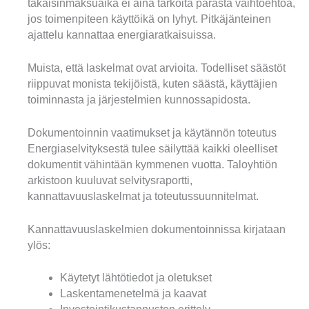
takaisinmaksuaika ei aina tarkoita parasta vaihtoehtoa,
jos toimenpiteen käyttöikä on lyhyt. Pitkäjänteinen
ajattelu kannattaa energiaratkaisuissa.
Muista, että laskelmat ovat arvioita. Todelliset säästöt
riippuvat monista tekijöistä, kuten säästä, käyttäjien
toiminnasta ja järjestelmien kunnossapidosta.
Dokumentoinnin vaatimukset ja käytännön toteutus
Energiaselvityksestä tulee säilyttää kaikki oleelliset
dokumentit vähintään kymmenen vuotta. Taloyhtiön
arkistoon kuuluvat selvitysraportti,
kannattavuuslaskelmat ja toteutussuunnitelmat.
Kannattavuuslaskelmien dokumentoinnissa kirjataan
ylös:
Käytetyt lähtötiedot ja oletukset
Laskentamenetelmä ja kaavat