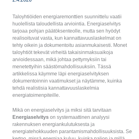
Taloyhtiöiden energiaremonttien suunnittelu vaatii
huolellista taloudellista arviointia. Energiaselvitys
tarjoaa pohjan päätöksenteolle, mutta sen hyödyt
realisoituvat vasta, kun kannattavuuslaskelmat on
tehty oikein ja dokumentoitu asianmukaisesti. Monet
taloyhtiöt tekevät virheitä takaisinmaksuaikoja
arvioidessaan, mikä johtaa pettymyksiin tai
menetettyihin säästömahdollisuuksiin. Tässä
artikkelissa käymme läpi energiaselvityksen
dokumentoinnin vaatimukset ja näytämme, kuinka
tehdä realistisia kannattavuuslaskelmia
energiatoimenpiteille.
Mikä on energiaselvitys ja miksi sitä tarvitaan
Energiaselvitys
on systemaattinen analyysi
rakennuksen energiankulutuksesta ja
energiatehokkuuden parantamismahdollisuuksista. Se
kertoo, missä energiaa kuluu, kuinka paljon ja millä