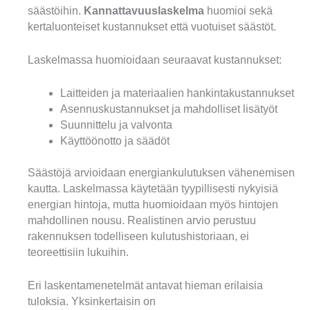
säästöihin.
Kannattavuuslaskelma
huomioi sekä
kertaluonteiset kustannukset että vuotuiset säästöt.
Laskelmassa huomioidaan seuraavat kustannukset:
Laitteiden ja materiaalien hankintakustannukset
Asennuskustannukset ja mahdolliset lisätyöt
Suunnittelu ja valvonta
Käyttöönotto ja säädöt
Säästöjä arvioidaan energiankulutuksen vähenemisen
kautta. Laskelmassa käytetään tyypillisesti nykyisiä
energian hintoja, mutta huomioidaan myös hintojen
mahdollinen nousu. Realistinen arvio perustuu
rakennuksen todelliseen kulutushistoriaan, ei
teoreettisiin lukuihin.
Eri laskentamenetelmät antavat hieman erilaisia
tuloksia. Yksinkertaisin on