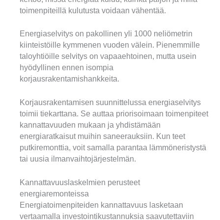
toimenpiteillä kulutusta voidaan vähentää.
Energiaselvitys on pakollinen yli 1000 neliömetrin
kiinteistöille kymmenen vuoden välein. Pienemmille
taloyhtiöille selvitys on vapaaehtoinen, mutta usein
hyödyllinen ennen isompia
korjausrakentamishankkeita.
Korjausrakentamisen suunnittelussa energiaselvitys
toimii tiekarttana. Se auttaa priorisoimaan toimenpiteet
kannattavuuden mukaan ja yhdistämään
energiaratkaisut muihin saneerauksiin. Kun teet
putkiremonttia, voit samalla parantaa lämmöneristystä
tai uusia ilmanvaihtojärjestelmän.
Kannattavuuslaskelmien perusteet
energiaremonteissa
Energiatoimenpiteiden kannattavuus lasketaan
vertaamalla investointikustannuksia saavutettaviin