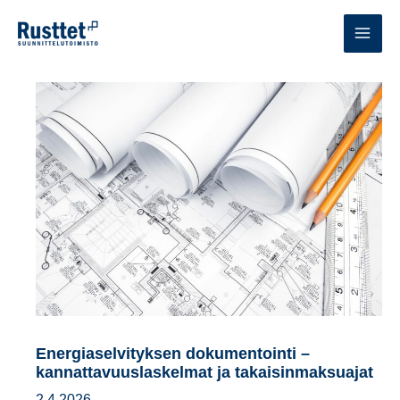
Siirry
sisältöön
MAI
MEN
Energiaselvityksen dokumentointi –
kannattavuuslaskelmat ja takaisinmaksuajat
2.4.2026