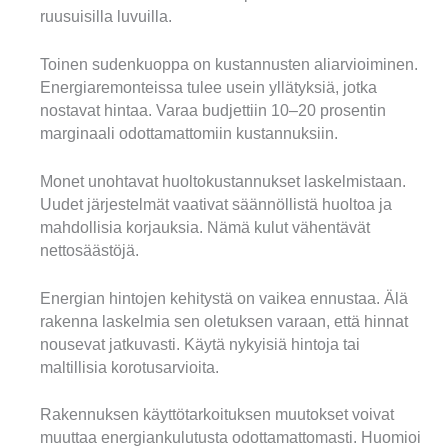
ruusuisilla luvuilla.
Toinen sudenkuoppa on kustannusten aliarvioiminen.
Energiaremonteissa tulee usein yllätyksiä, jotka
nostavat hintaa. Varaa budjettiin 10–20 prosentin
marginaali odottamattomiin kustannuksiin.
Monet unohtavat huoltokustannukset laskelmistaan.
Uudet järjestelmät vaativat säännöllistä huoltoa ja
mahdollisia korjauksia. Nämä kulut vähentävät
nettosäästöjä.
Energian hintojen kehitystä on vaikea ennustaa. Älä
rakenna laskelmia sen oletuksen varaan, että hinnat
nousevat jatkuvasti. Käytä nykyisiä hintoja tai
maltillisia korotusarvioita.
Rakennuksen käyttötarkoituksen muutokset voivat
muuttaa energiankulutusta odottamattomasti. Huomioi