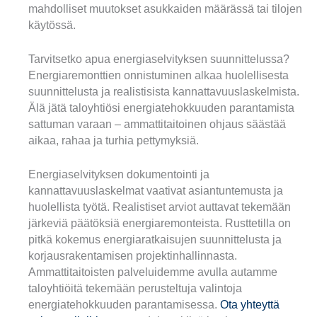
mahdolliset muutokset asukkaiden määrässä tai tilojen
käytössä.
Tarvitsetko apua energiaselvityksen suunnittelussa?
Energiaremonttien onnistuminen alkaa huolellisesta
suunnittelusta ja realistisista kannattavuuslaskelmista.
Älä jätä taloyhtiösi energiatehokkuuden parantamista
sattuman varaan – ammattitaitoinen ohjaus säästää
aikaa, rahaa ja turhia pettymyksiä.
Energiaselvityksen dokumentointi ja
kannattavuuslaskelmat vaativat asiantuntemusta ja
huolellista työtä. Realistiset arviot auttavat tekemään
järkeviä päätöksiä energiaremonteista. Rusttetilla on
pitkä kokemus energiaratkaisujen suunnittelusta ja
korjausrakentamisen projektinhallinnasta.
Ammattitaitoisten palveluidemme avulla autamme
taloyhtiöitä tekemään perusteltuja valintoja
energiatehokkuuden parantamisessa.
Ota yhteyttä