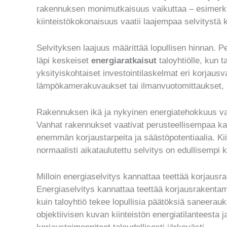
rakennuksen monimutkaisuus vaikuttaa – esimer
kiinteistökokonaisuus vaatii laajempaa selvitystä k
Selvityksen laajuus määrittää lopullisen hinnan.
läpi keskeiset
energiaratkaisut
taloyhtiölle, kun t
yksityiskohtaiset investointilaskelmat eri korjausv
lämpökamerakuvaukset tai ilmanvuotomittaukset, 
Rakennuksen ikä ja nykyinen energiatehokkuus vai
Vanhat rakennukset vaativat perusteellisempaa kart
enemmän korjaustarpeita ja säästöpotentiaalia. Ki
normaalisti aikataulutettu selvitys on edullisempi k
Milloin energiaselvitys kannattaa teettää korjaus
Energiaselvitys kannattaa teettää korjausrakenta
kuin taloyhtiö tekee lopullisia päätöksiä saneerau
objektiivisen kuvan kiinteistön energiatilanteesta 