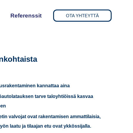
Referenssit
OTA YHTEYTTÄ
nkohtaista
usrakentaminen kannattaa aina
autolatauksen tarve taloyhtiöissä kasvaa
een
etin valvojat ovat rakentamisen ammattilaisia,
 työn laatu ja tilaajan etu ovat ykkössijalla.