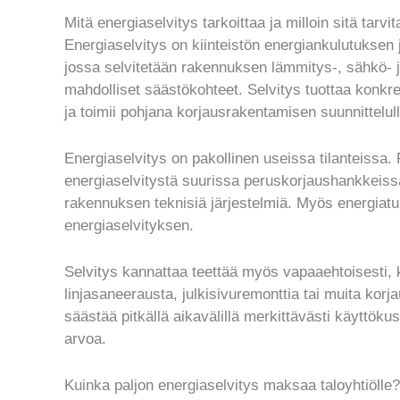
Mitä energiaselvitys tarkoittaa ja milloin sitä tarvi
Energiaselvitys on kiinteistön energiankulutuksen
jossa selvitetään rakennuksen lämmitys-, sähkö- j
mahdolliset säästökohteet. Selvitys tuottaa konkre
ja toimii pohjana korjausrakentamisen suunnittelull
Energiaselvitys on pakollinen useissa tilanteissa.
energiaselvitystä suurissa peruskorjaushankkeissa
rakennuksen teknisiä järjestelmiä. Myös energiatu
energiaselvityksen.
Selvitys kannattaa teettää myös vapaaehtoisesti, k
linjasaneerausta, julkisivuremonttia tai muita korj
säästää pitkällä aikavälillä merkittävästi käyttök
arvoa.
Kuinka paljon energiaselvitys maksaa taloyhtiölle?