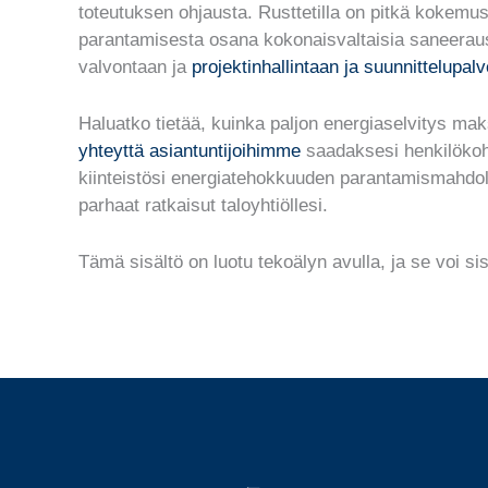
toteutuksen ohjausta. Rusttetilla on pitkä kokemu
parantamisesta osana kokonaisvaltaisia saneeraus
valvontaan ja
projektinhallintaan ja suunnittelupalv
Haluatko tietää, kuinka paljon energiaselvitys maks
yhteyttä asiantuntijoihimme
saadaksesi henkilökoht
kiinteistösi energiatehokkuuden parantamismahdo
parhaat ratkaisut taloyhtiöllesi.
Tämä sisältö on luotu tekoälyn avulla, ja se voi sis