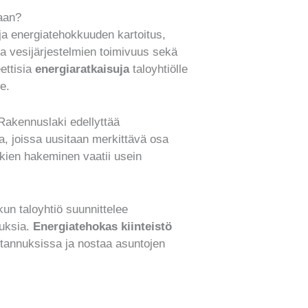
taan?
 ja energiatehokkuuden kartoitus,
a vesijärjestelmien toimivuus sekä
ettisia
energiaratkaisuja
taloyhtiölle
e.
 Rakennuslaki edellyttää
, joissa uusitaan merkittävä osa
kien hakeminen vaatii usein
un taloyhtiö suunnittelee
auksia.
Energiatehokas kiinteistö
ustannuksissa ja nostaa asuntojen