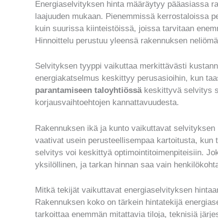
Energiaselvityksen hinta määräytyy pääasiassa r
laajuuden mukaan. Pienemmissä kerrostaloissa pe
kuin suurissa kiinteistöissä, joissa tarvitaan enem
Hinnoittelu perustuu yleensä rakennuksen neliöm
Selvityksen tyyppi vaikuttaa merkittävästi kustann
energiakatselmus keskittyy perusasioihin, kun ta
parantamiseen taloyhtiössä
keskittyvä selvitys s
korjausvaihtoehtojen kannattavuudesta.
Rakennuksen ikä ja kunto vaikuttavat selvitykse
vaativat usein perusteellisempaa kartoitusta, kun
selvitys voi keskittyä optimointitoimenpiteisiin. J
yksilöllinen, ja tarkan hinnan saa vain henkilökoht
Mitkä tekijät vaikuttavat energiaselvityksen hinta
Rakennuksen koko on tärkein hintatekijä energias
tarkoittaa enemmän mitattavia tiloja, teknisiä järj