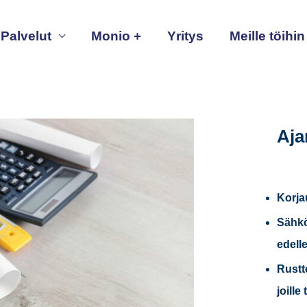
Palvelut
Monio +
Yritys
Meille töihin
Aja
Korja
Sähkö
edell
Rustt
joille