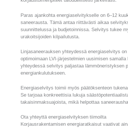
korjaustoimenpiteet taloudellisesti järkevästi.
Paras ajankohta energiaselvitykselle on 6–12 kuu
saneerausta. Tämä antaa riittävästi aikaa selvity
suunnittelussa ja budjetoinnissa. Selvitys tukee 
urakoitsijoiden kilpailutusta.
Linjasaneerauksen yhteydessä energiaselvitys on er
optimoimaan LVI-järjestelmien uusimisen samalla
yhteydessä selvitys paljastaa lämmöneristyksen p
energiankulutukseen.
Energiaselvitys toimii myös päätöksenteon tukena ta
Se tarjoaa konkreettisia lukuja säästöpotentiaalista
takaisinmaksuajoista, mikä helpottaa saneeraush
Ota yhteyttä energiaselvityksen tiimoilta
Korjausrakentamisen energiaratkaisut vaativat ain