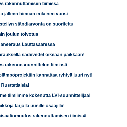
ys rakennuttamisen tiimissä
a jälleen hieman erilainen vuosi
isteilyn ständiarvonta on suoritettu
n joulun toivotus
saneeraus Lauttasaaressa
rauksella sadevedet oikeaan paikkaan!
ys rakennesuunnittelun tiimissä
lämpöprojektiin kannattaa ryhtyä juuri nyt!
 Rusttetlaisia!
e tiimiimme kokenutta LVI-suunnittelijaa!
kkoja tarjolla uusille osaajille!
isaatiomuutos rakennuttamisen tiimissä