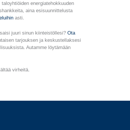
s taloyhtiöiden energiatehokkuuden
hankkeita, aina esisuunnittelusta
eluihin
asti.
aisi juuri sinun kiinteistöllesi?
Ota
aisen tarjouksen ja keskustellaksesi
llisuuksista. Autamme löytämään
ältää virheitä.