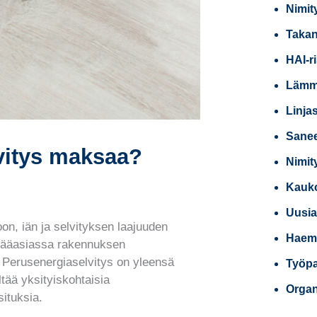
Nimit
Takan
HAI-r
Lämmi
Linja
Sanee
vitys maksaa?
Nimit
Kauko
Uusia
on, iän ja selvityksen laajuuden
Haemm
 pääasiassa rakennuksen
. Perusenergiaselvitys on yleensä
Työpai
ltää yksityiskohtaisia
Organ
situksia.