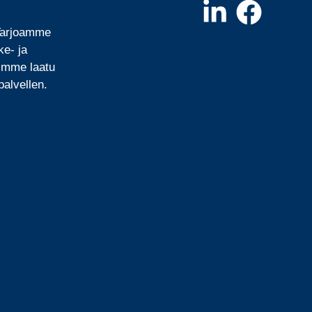
 Tarjoamme
ke- ja
mimme laatu
alvellen.