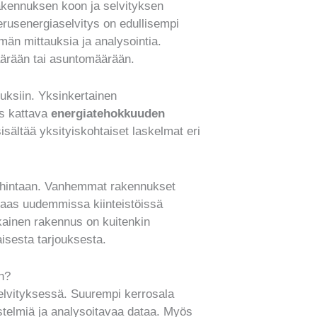
akennuksen koon ja selvityksen
rusenergiaselvitys on edullisempi
män mittauksia ja analysointia.
äärään tai asuntomäärään.
uksiin. Yksinkertainen
as kattava
energiatehokkuuden
isältää yksityiskohtaiset laskelmat eri
n hintaan. Vanhemmat rakennukset
 taas uudemmissa kiinteistöissä
okainen rakennus on kuitenkin
aisesta tarjouksesta.
an?
elvityksessä. Suurempi kerrosala
estelmiä ja analysoitavaa dataa. Myös