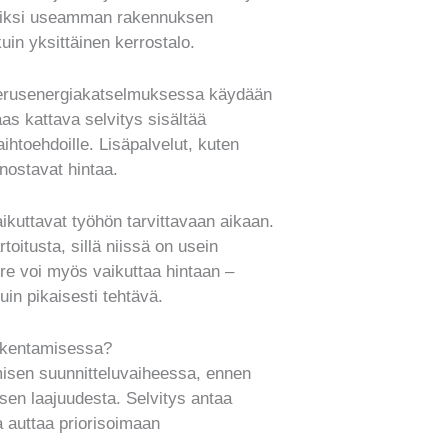
kiksi useamman rakennuksen
uin yksittäinen kerrostalo.
 Perusenergiakatselmuksessa käydään
aas kattava selvitys sisältää
aihtoehdoille. Lisäpalvelut, kuten
nostavat hintaa.
kuttavat työhön tarvittavaan aikaan.
oitusta, sillä niissä on usein
ire voi myös vaikuttaa hintaan –
uin pikaisesti tehtävä.
rakentamisessa?
misen suunnitteluvaiheessa, ennen
ksen laajuudesta. Selvitys antaa
ja auttaa priorisoimaan