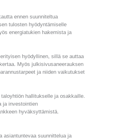
kautta ennen suunniteltua
ksen tulosten hyödyntämiselle
myös energiatukien hakemista ja
ityisen hyödyllinen, sillä se auttaa
 kertaa. Myös julkisivusaneerauksen
arannustarpeet ja niiden vaikutukset
loyhtiön hallitukselle ja osakkaille.
 ja investointien
ankkeen hyväksyttämistä.
a asiantuntevaa suunnittelua ja