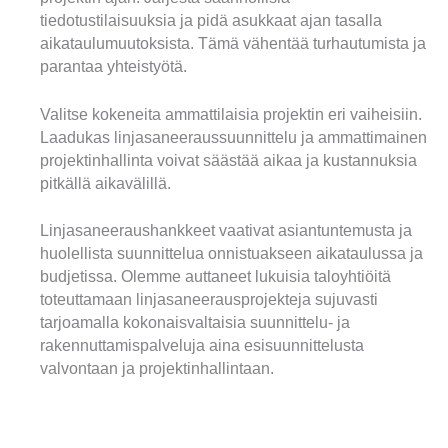
tiedotustilaisuuksia ja pidä asukkaat ajan tasalla
aikataulumuutoksista. Tämä vähentää turhautumista ja
parantaa yhteistyötä.
Valitse kokeneita ammattilaisia projektin eri vaiheisiin.
Laadukas linjasaneeraussuunnittelu ja ammattimainen
projektinhallinta voivat säästää aikaa ja kustannuksia
pitkällä aikavälillä.
Linjasaneeraushankkeet vaativat asiantuntemusta ja
huolellista suunnittelua onnistuakseen aikataulussa ja
budjetissa. Olemme auttaneet lukuisia taloyhtiöitä
toteuttamaan linjasaneerausprojekteja sujuvasti
tarjoamalla kokonaisvaltaisia suunnittelu- ja
rakennuttamispalveluja aina esisuunnittelusta
valvontaan ja projektinhallintaan.