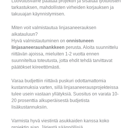
Luovutusvaihe päättää projektin ja sisältää työtulosten
tarkastuksen, mahdollisten virheiden korjauksen ja
takuuajan käynnistymisen.
Miten voit valmistautua linjasaneerauksen
aikatauluun?
Hyvä valmistautuminen on
onnistuneen
linjasaneeraushankkeen
perusta. Aloita suunnittelu
riittävän ajoissa, mieluiten 1-2 vuotta ennen
suunniteltua toteutusta, jotta ehdit tehdä tarvittavat
päätökset kiireettömästi.
Varaa budjettiin riittävä puskuri odottamattomia
kustannuksia varten, sillä linjasaneerausprojekteissa
tulee usein vastaan yllätyksiä. Suositus on varata 10-
20 prosenttia alkuperäisestä budjetista
lisäkustannuksiin.
Varmista hyvä viestintä asukkaiden kanssa koko
projektin ajan. Järjestä säännöllisiä