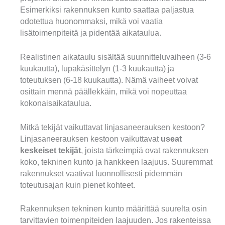
Esimerkiksi rakennuksen kunto saattaa paljastua
odotettua huonommaksi, mikä voi vaatia
lisätoimenpiteitä ja pidentää aikataulua.
Realistinen aikataulu sisältää suunnitteluvaiheen (3-6
kuukautta), lupakäsittelyn (1-3 kuukautta) ja
toteutuksen (6-18 kuukautta). Nämä vaiheet voivat
osittain mennä päällekkäin, mikä voi nopeuttaa
kokonaisaikataulua.
Mitkä tekijät vaikuttavat linjasaneerauksen kestoon?
Linjasaneerauksen kestoon vaikuttavat
useat
keskeiset tekijät
, joista tärkeimpiä ovat rakennuksen
koko, tekninen kunto ja hankkeen laajuus. Suuremmat
rakennukset vaativat luonnollisesti pidemmän
toteutusajan kuin pienet kohteet.
Rakennuksen tekninen kunto määrittää suurelta osin
tarvittavien toimenpiteiden laajuuden. Jos rakenteissa