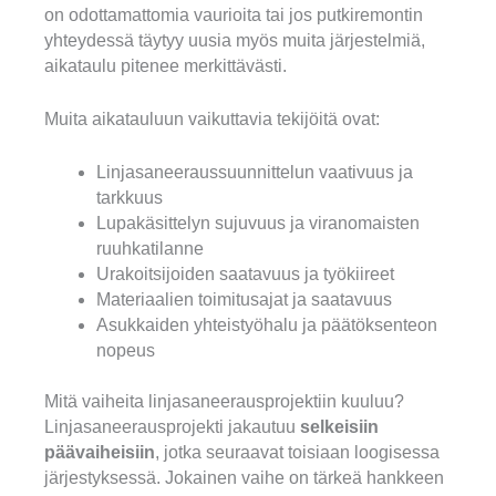
on odottamattomia vaurioita tai jos putkiremontin
yhteydessä täytyy uusia myös muita järjestelmiä,
aikataulu pitenee merkittävästi.
Muita aikatauluun vaikuttavia tekijöitä ovat:
Linjasaneeraussuunnittelun vaativuus ja
tarkkuus
Lupakäsittelyn sujuvuus ja viranomaisten
ruuhkatilanne
Urakoitsijoiden saatavuus ja työkiireet
Materiaalien toimitusajat ja saatavuus
Asukkaiden yhteistyöhalu ja päätöksenteon
nopeus
Mitä vaiheita linjasaneerausprojektiin kuuluu?
Linjasaneerausprojekti jakautuu
selkeisiin
päävaiheisiin
, jotka seuraavat toisiaan loogisessa
järjestyksessä. Jokainen vaihe on tärkeä hankkeen