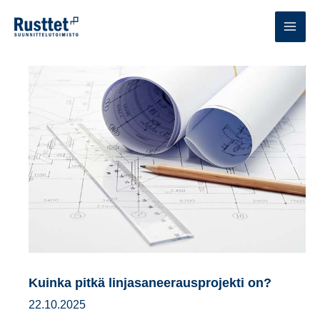
Siirry
sisältöön
MAI
MEN
Kuinka pitkä linjasaneerausprojekti on?
22.10.2025