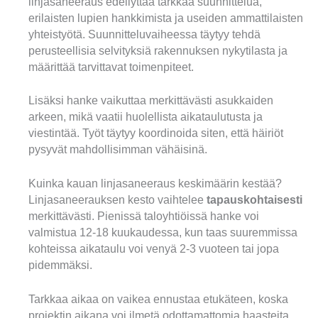
linjasaneeraus edellyttää tarkkaa suunnittelua,
erilaisten lupien hankkimista ja useiden ammattilaisten
yhteistyötä. Suunnitteluvaiheessa täytyy tehdä
perusteellisia selvityksiä rakennuksen nykytilasta ja
määrittää tarvittavat toimenpiteet.
Lisäksi hanke vaikuttaa merkittävästi asukkaiden
arkeen, mikä vaatii huolellista aikataulutusta ja
viestintää. Työt täytyy koordinoida siten, että häiriöt
pysyvät mahdollisimman vähäisinä.
Kuinka kauan linjasaneeraus keskimäärin kestää?
Linjasaneerauksen kesto vaihtelee
tapauskohtaisesti
merkittävästi. Pienissä taloyhtiöissä hanke voi
valmistua 12-18 kuukaudessa, kun taas suuremmissa
kohteissa aikataulu voi venyä 2-3 vuoteen tai jopa
pidemmäksi.
Tarkkaa aikaa on vaikea ennustaa etukäteen, koska
projektin aikana voi ilmetä odottamattomia haasteita.