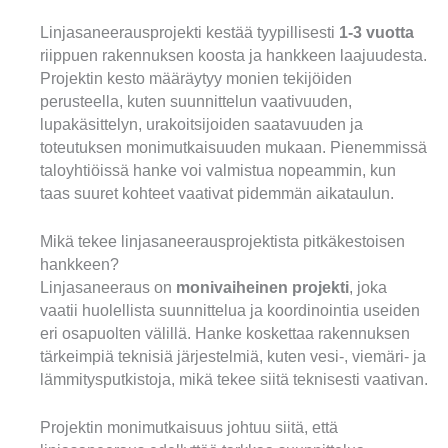
Linjasaneerausprojekti kestää tyypillisesti
1-3 vuotta
riippuen rakennuksen koosta ja hankkeen laajuudesta.
Projektin kesto määräytyy monien tekijöiden
perusteella, kuten suunnittelun vaativuuden,
lupakäsittelyn, urakoitsijoiden saatavuuden ja
toteutuksen monimutkaisuuden mukaan. Pienemmissä
taloyhtiöissä hanke voi valmistua nopeammin, kun
taas suuret kohteet vaativat pidemmän aikataulun.
Mikä tekee linjasaneerausprojektista pitkäkestoisen
hankkeen?
Linjasaneeraus on
monivaiheinen projekti
, joka
vaatii huolellista suunnittelua ja koordinointia useiden
eri osapuolten välillä. Hanke koskettaa rakennuksen
tärkeimpiä teknisiä järjestelmiä, kuten vesi-, viemäri- ja
lämmitysputkistoja, mikä tekee siitä teknisesti vaativan.
Projektin monimutkaisuus johtuu siitä, että