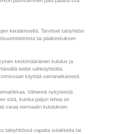
kon päivittäminen pala palalta sitä
jen keräämisellä. Tarvitset taloyhtiösi
hkösuunnitelmista tai pääkeskuksen
ykyinen keskimääräinen kulutus ja
tämällä tiedot sähköyhtiöltä.
aksimissaan käyttää samanaikaisesti.
tematiikkaa. Vähennä nykyisestä
en siitä, kuinka paljon tehoa on
tää varaa normaalin kulutuksen
 taloyhtiössä vapaita sulakkeita tai