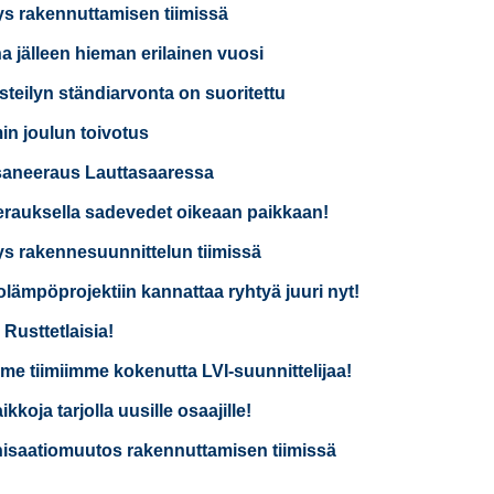
ys rakennuttamisen tiimissä
a jälleen hieman erilainen vuosi
isteilyn ständiarvonta on suoritettu
n joulun toivotus
saneeraus Lauttasaaressa
rauksella sadevedet oikeaan paikkaan!
ys rakennesuunnittelun tiimissä
lämpöprojektiin kannattaa ryhtyä juuri nyt!
 Rusttetlaisia!
e tiimiimme kokenutta LVI-suunnittelijaa!
kkoja tarjolla uusille osaajille!
isaatiomuutos rakennuttamisen tiimissä