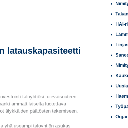
Nimit
Takan
HAI-r
Lämmi
Linja
n latauskapasiteetti
Sanee
Nimit
Kauko
Uusia
Haemm
vestointi taloyhtiösi tulevaisuuteen.
hanki ammattilaiselta luotettava
Työpai
iedot älykkäiden päätösten tekemiseen.
Organ
a yhä useampi taloyhtiön asukas