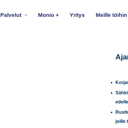
Palvelut
Monio +
Yritys
Meille töihin
Aja
Korja
Sähkö
edell
Rustt
joille