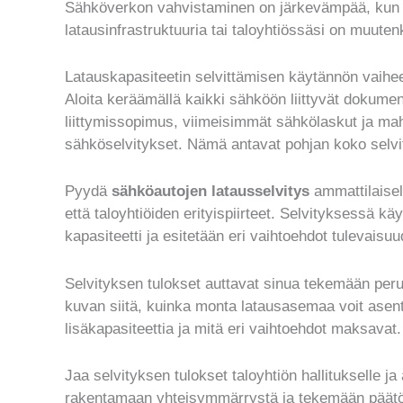
Sähköverkon vahvistaminen on järkevämpää, kun s
latausinfrastruktuuria tai taloyhtiössäsi on muuten
Latauskapasiteetin selvittämisen käytännön vaihe
Aloita keräämällä kaikki sähköön liittyvät dokumen
liittymissopimus, viimeisimmät sähkölaskut ja ma
sähköselvitykset. Nämä antavat pohjan koko selvi
Pyydä
sähköautojen latausselvitys
ammattilaisel
että taloyhtiöiden erityispiirteet. Selvityksessä k
kapasiteetti ja esitetään eri vaihtoehdot tulevaisuu
Selvityksen tulokset auttavat sinua tekemään peru
kuvan siitä, kuinka monta latausasemaa voit asenta
lisäkapasiteettia ja mitä eri vaihtoehdot maksavat.
Jaa selvityksen tulokset taloyhtiön hallitukselle ja
rakentamaan yhteisymmärrystä ja tekemään päätök