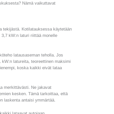
keskuksesta? Nämä vaikuttavat
tekijästä. Kotilatauksessa käytetään
3,7 kW:n laturi riittää monelle
köteho latausaseman teholla. Jos
1 kW:n latureita, teoreettinen maksimi
enempi, koska kaikki eivät lataa
 merkittävästi. Ne jakavat
semien kesken. Tämä tarkoittaa, että
n laskenta antaisi ymmärtää.
aikki lataavat autojaan