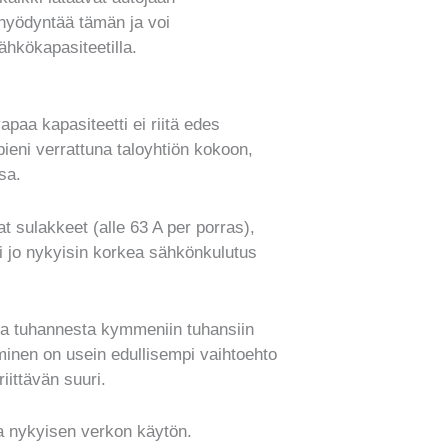
 hyödyntää tämän ja voi
hkökapasiteetilla.
paa kapasiteetti ei riitä edes
ieni verrattuna taloyhtiön kokoon,
sa.
t sulakkeet (alle 63 A per porras),
 jo nykyisin korkea sähkönkulutus
a tuhannesta kymmeniin tuhansiin
minen on usein edullisempi vaihtoehto
iittävän suuri.
a nykyisen verkon käytön.