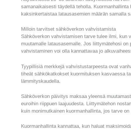
samanaikaisesti täydellä teholla. Kuormanhallinta
kaksinkertaistaa latausasemien määrän samalla sä
Milloin tarvitset sähköverkon vahvistamista
Sähköverkon vahvistamisen tarve tulee ilmi, kun va
muutamalle latausasemalle. Jos liittymätehosi on p
vahvistaminen voi olla kannattavaa jo alkuvaihees
Tyypillisiä merkkejä vahvistustarpeesta ovat vanha
tiheät sähkökatkokset kuormituksen kasvaessa tai
lämmityskaudella.
Sähköverkon päivitys maksaa yleensä muutamast
euroihin riippuen laajuudesta. Liittymätehon nosta
kuin monimutkainen kuormanhallinta, jos tarve on r
Kuormanhallinta kannattaa, kun haluat maksimoid