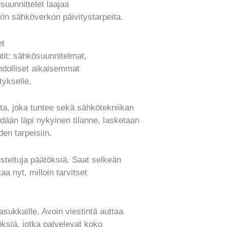
uunnittelet laajaa
kin sähköverkon päivitystarpeita.
et
tit: sähkösuunnitelmat,
hdolliset aikaisemmat
tykselle.
ta, joka tuntee sekä sähkötekniikan
äydään läpi nykyinen tilanne, lasketaan
den tarpeisiin.
steltuja päätöksiä. Saat selkeän
a nyt, milloin tarvitset
 asukkaille. Avoin viestintä auttaa
siä, jotka palvelevat koko