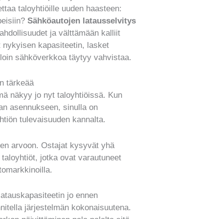
taa taloyhtiöille uuden haasteen:
peisiin?
Sähköautojen latausselvitys
hdollisuudet ja välttämään kalliit
 nykyisen kapasiteetin, lasket
lloin sähköverkkoa täytyy vahvistaa.
on tärkeää
ä näkyy jo nyt taloyhtiöissä. Kun
n asennukseen, sinulla on
htiön tulevaisuuden kannalta.
en arvoon. Ostajat kysyvät yhä
aloyhtiöt, jotka ovat varautuneet
tomarkkinoilla.
 latauskapasiteetin jo ennen
itella järjestelmän kokonaisuutena.