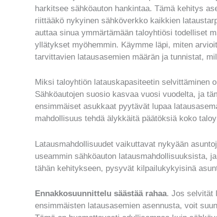
harkitsee sähköauton hankintaa. Tämä kehitys aset
riittääkö nykyinen sähköverkko kaikkien lataustar
auttaa sinua ymmärtämään taloyhtiösi todelliset ma
yllätykset myöhemmin. Käymme läpi, miten arvioit
tarvittavien latausasemien määrän ja tunnistat, mi
Miksi taloyhtiön latauskapasiteetin selvittäminen 
Sähköautojen suosio kasvaa vuosi vuodelta, ja täm
ensimmäiset asukkaat pyytävät lupaa latausasema
mahdollisuus tehdä älykkäitä päätöksiä koko taloy
Latausmahdollisuudet vaikuttavat nykyään asuntoj
useammin sähköauton latausmahdollisuuksista, ja t
tähän kehitykseen, pysyvät kilpailukykyisinä asun
Ennakkosuunnittelu säästää rahaa
. Jos selvität
ensimmäisten latausasemien asennusta, voit suunn