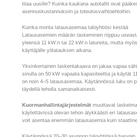
tilaa uusille? Kuinka kaukana autotallit ovat pää
asennuskustannuksiin ja toteutusvaihtoehtoihin.
Kuinka monta latausasemaa taloyhtiösi kestää
Latausasemien määrän laskeminen riippuu useasta 
yleensä 11 kW:n tai 22 kW:n latureita, mutta myös 
käyttäjälle yölatauksen aikana.
Yksinkertainen laskentakaava on jakaa vapaa säh
sinulla on 50 kW vapaata kapasiteettia ja käytät 1
on noin 4–5 latausasemaa. Käytännössä luku on pi
täydellä teholla samanaikaisesti.
Kuormanhallintajärjestelmät
muuttavat laskelmaa
käytettävissä olevan tehon älykkäästi eri latausa
voit asentaa enemmän latausasemia kuin staattine
Käytännössä 20–30 asunnon taloyhtiössä harvoin k