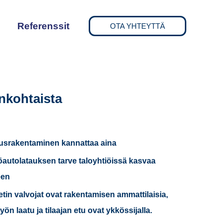
Referenssit
OTA YHTEYTTÄ
nkohtaista
usrakentaminen kannattaa aina
autolatauksen tarve taloyhtiöissä kasvaa
een
etin valvojat ovat rakentamisen ammattilaisia,
 työn laatu ja tilaajan etu ovat ykkössijalla.