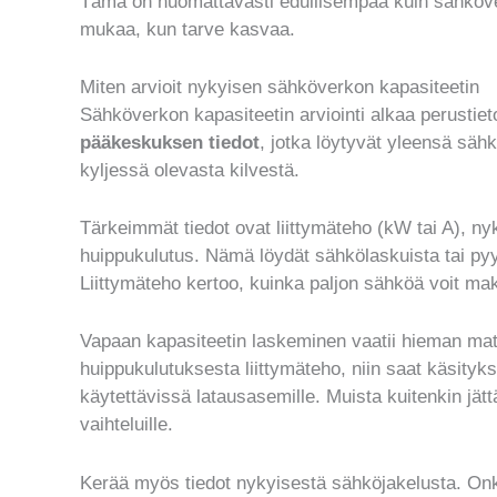
Tämä on huomattavasti edullisempaa kuin sähköver
mukaa, kun tarve kasvaa.
Miten arvioit nykyisen sähköverkon kapasiteetin
Sähköverkon kapasiteetin arviointi alkaa perustieto
pääkeskuksen tiedot
, jotka löytyvät yleensä sä
kyljessä olevasta kilvestä.
Tärkeimmät tiedot ovat liittymäteho (kW tai A), n
huippukulutus. Nämä löydät sähkölaskuista tai pyy
Liittymäteho kertoo, kuinka paljon sähköä voit m
Vapaan kapasiteetin laskeminen vaatii hieman ma
huippukulutuksesta liittymäteho, niin saat käsityks
käytettävissä latausasemille. Muista kuitenkin jät
vaihteluille.
Kerää myös tiedot nykyisestä sähköjakelusta. Onko