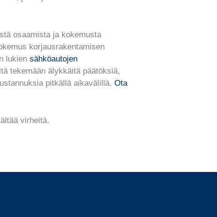
nistä osaamista ja kokemusta
kä kokemus korjausrakentamisen
n lukien
sähköautojen
itä tekemään älykkäitä päätöksiä,
ustannuksia pitkällä aikavälillä.
Ota
ältää virheitä.