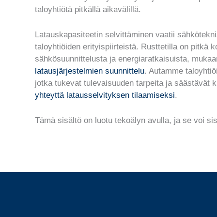
taloyhtiötä pitkällä aikavälillä.
Latauskapasiteetin selvittäminen vaatii sähkötek
taloyhtiöiden erityispiirteistä. Rusttetilla on pit
sähkösuunnittelusta ja energiaratkaisuista, mukaa
latausjärjestelmien suunnittelu
. Autamme taloyhtiö
jotka tukevat tulevaisuuden tarpeita ja säästävät k
yhteyttä latausselvityksen tilaamiseksi
.
Tämä sisältö on luotu tekoälyn avulla, ja se voi sis