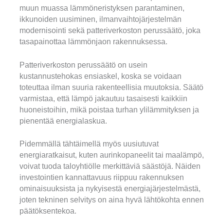
muun muassa lämmöneristyksen parantaminen,
ikkunoiden uusiminen, ilmanvaihtojärjestelmän
modernisointi sekä patteriverkoston perussäätö, joka
tasapainottaa lämmönjaon rakennuksessa.
Patteriverkoston perussäätö on usein
kustannustehokas ensiaskel, koska se voidaan
toteuttaa ilman suuria rakenteellisia muutoksia. Säätö
varmistaa, että lämpö jakautuu tasaisesti kaikkiin
huoneistoihin, mikä poistaa turhan ylilämmityksen ja
pienentää energialaskua.
Pidemmällä tähtäimellä myös uusiutuvat
energiaratkaisut, kuten aurinkopaneelit tai maalämpö,
voivat tuoda taloyhtiölle merkittäviä säästöjä. Näiden
investointien kannattavuus riippuu rakennuksen
ominaisuuksista ja nykyisestä energiajärjestelmästä,
joten tekninen selvitys on aina hyvä lähtökohta ennen
päätöksentekoa.