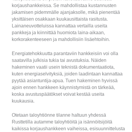
korjaushankkeissa. Se mahdollistaa kustannusten
jakamisen pidemmälle ajanjaksolle, mikä pienentää
yksittäisen osakkaan kuukausittaista rasitusta.
Lainaneuvotteluissa kannattaa vertailla useita
pankkeja ja kiinnittää huomiota laina-aikaan,
korkorakenteeseen ja mahdollisiin lisäehtoihin.
Energiatehokkuutta parantaviin hankkeisiin voi olla
saatavilla julkisia tukia tai avustuksia. Näiden
hakeminen vaatii usein teknistä dokumentaatiota,
kuten energiaselvityksiä, joiden laadintaan kannattaa
pyytää asiantuntija-apua. Tuen hakeminen hyvissä
ajoin ennen hankkeen käynnistymistä on tärkeää,
koska avustuspäätökset voivat kestää useita
kuukausia.
Otetaan taloyhtiönne tilanne haltuun yhdessä
Rusttetilla autamme taloyhtiöitä ja isännöitsijöitä
kaikissa korjaushankkeen vaiheissa, esisuunnittelusta