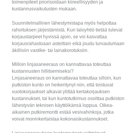
toimenpiteet priorisoidaan kiireellisyyden ja
kustannusvaikutusten mukaan.
Suunnitelmallinen lähestymistapa myös helpottaa
rahoituksen järjestämistä. Kun taloyhtiö tietää tulevat
korjaustarpeet hyvissä ajoin, se voi kasvattaa
korjausrahastoaan asteittain eikä joudu turvautumaan
äkillisiin vastike- tai lainakorotuksiin.
Milloin linjasaneeraus on kannattavaa toteuttaa
kustannusten hillitsemiseksi?
Linjasaneeraus on kannattavaa toteuttaa silloin, kun
putkiston kunto on heikentynyt niin, että toistuvat
vuotokorjaukset alkavat ylittää kertakorjauksen
kustannukset, tai kun kuntotutkimus osoittaa putkiston
lähestyvän teknisen käyttöikänsä loppua. Oikea-
aikainen putkiremontti estää vesivahinkoja, jotka
voivat moninkertaistaa kokonaiskustannukset.