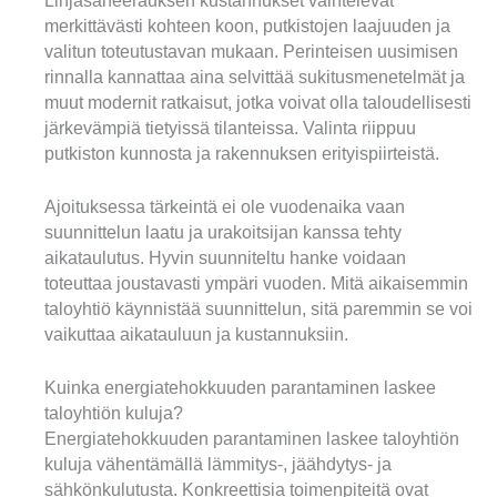
Linjasaneerauksen kustannukset vaihtelevat
merkittävästi kohteen koon, putkistojen laajuuden ja
valitun toteutustavan mukaan. Perinteisen uusimisen
rinnalla kannattaa aina selvittää sukitusmenetelmät ja
muut modernit ratkaisut, jotka voivat olla taloudellisesti
järkevämpiä tietyissä tilanteissa. Valinta riippuu
putkiston kunnosta ja rakennuksen erityispiirteistä.
Ajoituksessa tärkeintä ei ole vuodenaika vaan
suunnittelun laatu ja urakoitsijan kanssa tehty
aikataulutus. Hyvin suunniteltu hanke voidaan
toteuttaa joustavasti ympäri vuoden. Mitä aikaisemmin
taloyhtiö käynnistää suunnittelun, sitä paremmin se voi
vaikuttaa aikatauluun ja kustannuksiin.
Kuinka energiatehokkuuden parantaminen laskee
taloyhtiön kuluja?
Energiatehokkuuden parantaminen laskee taloyhtiön
kuluja vähentämällä lämmitys-, jäähdytys- ja
sähkönkulutusta. Konkreettisia toimenpiteitä ovat