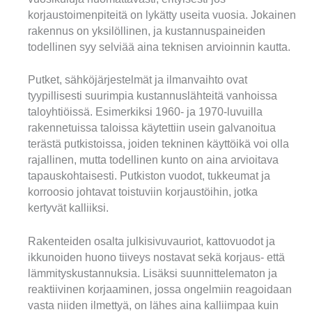
korjaustoimenpiteitä on lykätty useita vuosia. Jokainen
rakennus on yksilöllinen, ja kustannuspaineiden
todellinen syy selviää aina teknisen arvioinnin kautta.
Putket, sähköjärjestelmät ja ilmanvaihto ovat
tyypillisesti suurimpia kustannuslähteitä vanhoissa
taloyhtiöissä. Esimerkiksi 1960- ja 1970-luvuilla
rakennetuissa taloissa käytettiin usein galvanoitua
terästä putkistoissa, joiden tekninen käyttöikä voi olla
rajallinen, mutta todellinen kunto on aina arvioitava
tapauskohtaisesti. Putkiston vuodot, tukkeumat ja
korroosio johtavat toistuviin korjaustöihin, jotka
kertyvät kalliiksi.
Rakenteiden osalta julkisivuvauriot, kattovuodot ja
ikkunoiden huono tiiveys nostavat sekä korjaus- että
lämmityskustannuksia. Lisäksi suunnittelematon ja
reaktiivinen korjaaminen, jossa ongelmiin reagoidaan
vasta niiden ilmettyä, on lähes aina kalliimpaa kuin