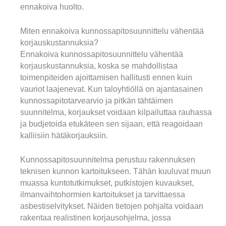
ennakoiva huolto.
Miten ennakoiva kunnossapitosuunnittelu vähentää
korjauskustannuksia?
Ennakoiva kunnossapitosuunnittelu vähentää
korjauskustannuksia, koska se mahdollistaa
toimenpiteiden ajoittamisen hallitusti ennen kuin
vauriot laajenevat. Kun taloyhtiöllä on ajantasainen
kunnossapitotarvearvio ja pitkän tähtäimen
suunnitelma, korjaukset voidaan kilpailuttaa rauhassa
ja budjetoida etukäteen sen sijaan, että reagoidaan
kalliisiin hätäkorjauksiin.
Kunnossapitosuunnitelma perustuu rakennuksen
teknisen kunnon kartoitukseen. Tähän kuuluvat muun
muassa kuntotutkimukset, putkistojen kuvaukset,
ilmanvaihtohormien kartoitukset ja tarvittaessa
asbestiselvitykset. Näiden tietojen pohjalta voidaan
rakentaa realistinen korjausohjelma, jossa