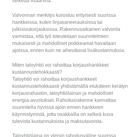
selkeää lisäarvoa.
Valvonnan merkitys korostuu erityisesti suurissa
hankkeissa, kuten linjasaneerauksissa tai
julkisivukorjauksissa. Rakennusaikainen valvonta
varmistaa, että työ toteutetaan suunnitelmien
mukaisesti ja mahdolliset poikkeamat havaitaan
ajoissa, ennen kuin ne aiheuttavat lisäkustannuksia.
Miten taloyhtiö voi rahoittaa korjaushankkeet
kustannustehokkaasti?
Taloyhtiö voi rahoittaa korjaushankkeet
kustannustehokkaasti yhdistämällä etukäteen kerätyn
korjausrahaston, taloyhtiölainan ja mahdolliset
energia-avustukset. Rahoitusrakenne kannattaa
suunnitella hyvissä ajoin ennen hankkeen
käynnistymistä, jotta osakkailla on selkeä kuva
tulevista kustannuksista ja maksutavoista.
Taloyhtiölaina on yleisin rahoitusväline suurissa