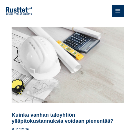
Siirry
sisältöön
MAI
MEN
Kuinka vanhan taloyhtiön
ylläpitokustannuksia voidaan pienentää?
8.7.2026