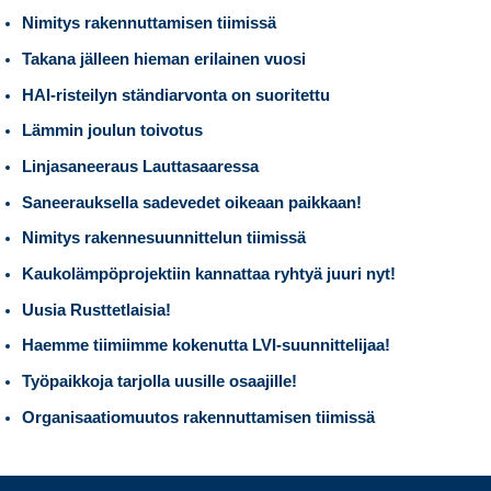
Nimitys rakennuttamisen tiimissä
Takana jälleen hieman erilainen vuosi
HAI-risteilyn ständiarvonta on suoritettu
Lämmin joulun toivotus
Linjasaneeraus Lauttasaaressa
Saneerauksella sadevedet oikeaan paikkaan!
Nimitys rakennesuunnittelun tiimissä
Kaukolämpöprojektiin kannattaa ryhtyä juuri nyt!
Uusia Rusttetlaisia!
Haemme tiimiimme kokenutta LVI-suunnittelijaa!
Työpaikkoja tarjolla uusille osaajille!
Organisaatiomuutos rakennuttamisen tiimissä