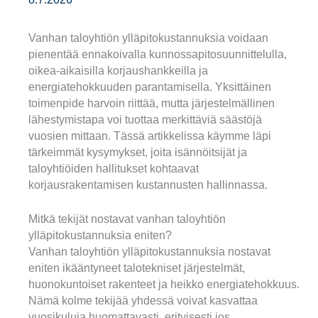
Vanhan taloyhtiön ylläpitokustannuksia voidaan
pienentää ennakoivalla kunnossapitosuunnittelulla,
oikea-aikaisilla korjaushankkeilla ja
energiatehokkuuden parantamisella. Yksittäinen
toimenpide harvoin riittää, mutta järjestelmällinen
lähestymistapa voi tuottaa merkittäviä säästöjä
vuosien mittaan. Tässä artikkelissa käymme läpi
tärkeimmät kysymykset, joita isännöitsijät ja
taloyhtiöiden hallitukset kohtaavat
korjausrakentamisen kustannusten hallinnassa.
Mitkä tekijät nostavat vanhan taloyhtiön
ylläpitokustannuksia eniten?
Vanhan taloyhtiön ylläpitokustannuksia nostavat
eniten ikääntyneet talotekniset järjestelmät,
huonokuntoiset rakenteet ja heikko energiatehokkuus.
Nämä kolme tekijää yhdessä voivat kasvattaa
vuosikuluja huomattavasti, erityisesti jos