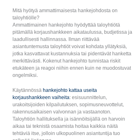
Mitä hyötyä ammattimaisesta hankejohdosta on
taloyhtiölle?
Ammattimainen hankejohto hyödyttää taloyhtiötä
pitämällä korjaushankkeen aikataulussa, budjetissa ja
laadullisesti hallinnassa. Ilman riittävää
asiantuntemusta taloyhtiöt voivat kohdata yllätyksiä,
jotka kasvattavat kustannuksia tai pidentävät hanketta
merkittävästi. Kokenut hankejohto tunnistaa riskit
etukäteen ja reagoi niihin ennen kuin ne muodostuvat
ongelmiksi.
Käytännössä
hankejohto kattaa useita
korjaushankkeen vaiheita
: esisuunnittelun,
urakoitsijoiden kilpailutuksen, sopimusneuvottelut,
rakennusaikaisen valvonnan ja vastaanoton.
Taloyhtiön hallituksella ja isännöitsijällä on harvoin
aikaa tai teknistä osaamista hoitaa kaikkia näitä
tehtäviä itse, jolloin ulkopuolinen asiantuntija tuo