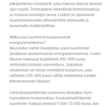
pitkäjänteinen investointi, joka maksaa itsensä takaisin
ajan myötä. Toimenpiteet vähentävät lämmityslaskuja
ja nostavat asuntojen arvoa. Lisäksi ne parantavat
asumismukavuutta vähentämällä vetoisuutta ja
tasaamalla sisälämpötiloja.
Mitkä ovat suurimmat kustannuserät
energiaremonteissa?
Ikkunoiden vaihto muodostaa usein suurimman
yksittäisen kustannuserän energiaremonteissa. Uudet
ikkunat maksavat tyypillisesti 400–800 euroa
neliömetriä kohden asennettuna. Julkisivun
eristäminen on toinen merkittävä kustannus, joka
vaihtelee 150–400 euron välillä neliömetriä kohden
toteutustavasta riippuen.
Lämmitysjärjestelmän uusiminen aiheuttaa myös
huomattavia kustannuksia. Kaukolämpöliittymän
uusiminen maksaa yleensä 5 000–15 000 euroa, kun