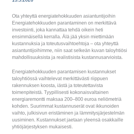
Ota yhteyttä energiatehokkuuden asiantuntijoihin
Energiatehokkuuden parantaminen on merkittävä
investointi, joka kannattaa tehdä oikein heti
ensimmäisellä kerralla. Älä jää yksin miettimään
kustannuksia ja toteutusvaihtoehtoja – ota yhteyttä
asiantuntijoihimme, niin saat selkeän kuvan taloyhtiösi
mahdollisuuksista ja realistisista kustannusarvioista.
Energiatehokkuuden parantamisen kustannukset
taloyhtiössä vaihtelevat merkittävästi riippuen
rakennuksen koosta, iästä ja toteutettavista
toimenpiteistä. Tyypillisesti kokonaisvaltainen
energiaremontti maksaa 200–800 euroa neliömetriä
kohden. Suurimmat kustannuserät ovat ikkunoiden
vaihto, julkisivun eristäminen ja lämmitysjärjestelmän
uusiminen. Kustannukset jaetaan yleensä osakkaille
yhtiöjärjestyksen mukaisesti.