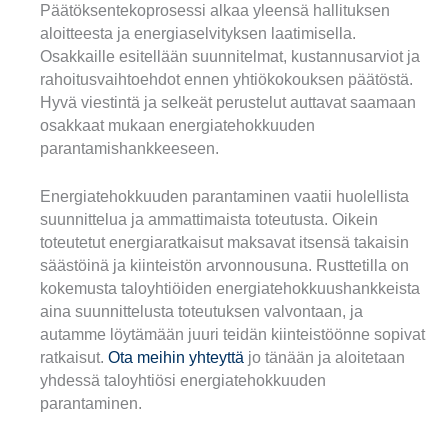
Päätöksentekoprosessi alkaa yleensä hallituksen
aloitteesta ja energiaselvityksen laatimisella.
Osakkaille esitellään suunnitelmat, kustannusarviot ja
rahoitusvaihtoehdot ennen yhtiökokouksen päätöstä.
Hyvä viestintä ja selkeät perustelut auttavat saamaan
osakkaat mukaan energiatehokkuuden
parantamishankkeeseen.
Energiatehokkuuden parantaminen vaatii huolellista
suunnittelua ja ammattimaista toteutusta. Oikein
toteutetut energiaratkaisut maksavat itsensä takaisin
säästöinä ja kiinteistön arvonnousuna. Rusttetilla on
kokemusta taloyhtiöiden energiatehokkuushankkeista
aina suunnittelusta toteutuksen valvontaan, ja
autamme löytämään juuri teidän kiinteistöönne sopivat
ratkaisut.
Ota meihin yhteyttä
jo tänään ja aloitetaan
yhdessä taloyhtiösi energiatehokkuuden
parantaminen.