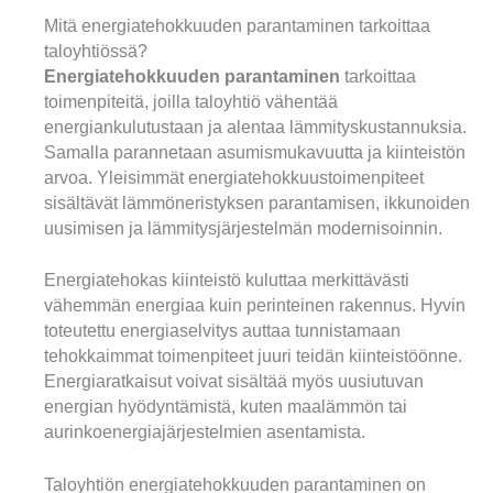
Mitä energiatehokkuuden parantaminen tarkoittaa
taloyhtiössä?
Energiatehokkuuden parantaminen
tarkoittaa
toimenpiteitä, joilla taloyhtiö vähentää
energiankulutustaan ja alentaa lämmityskustannuksia.
Samalla parannetaan asumismukavuutta ja kiinteistön
arvoa. Yleisimmät energiatehokkuustoimenpiteet
sisältävät lämmöneristyksen parantamisen, ikkunoiden
uusimisen ja lämmitysjärjestelmän modernisoinnin.
Energiatehokas kiinteistö kuluttaa merkittävästi
vähemmän energiaa kuin perinteinen rakennus. Hyvin
toteutettu energiaselvitys auttaa tunnistamaan
tehokkaimmat toimenpiteet juuri teidän kiinteistöönne.
Energiaratkaisut voivat sisältää myös uusiutuvan
energian hyödyntämistä, kuten maalämmön tai
aurinkoenergiajärjestelmien asentamista.
Taloyhtiön energiatehokkuuden parantaminen on