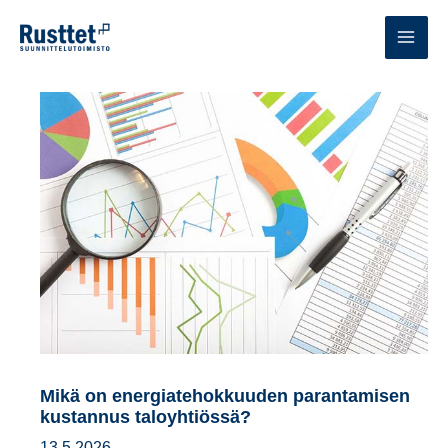
Siirry
sisältöön
MAI
MEN
Mikä on energiatehokkuuden parantamisen
kustannus taloyhtiössä?
13.5.2026