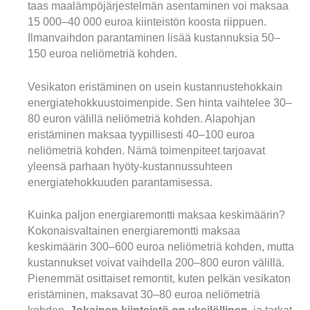
taas maalämpöjärjestelmän asentaminen voi maksaa
15 000–40 000 euroa kiinteistön koosta riippuen.
Ilmanvaihdon parantaminen lisää kustannuksia 50–
150 euroa neliömetriä kohden.
Vesikaton eristäminen on usein kustannustehokkain
energiatehokkuustoimenpide. Sen hinta vaihtelee 30–
80 euron välillä neliömetriä kohden. Alapohjan
eristäminen maksaa tyypillisesti 40–100 euroa
neliömetriä kohden. Nämä toimenpiteet tarjoavat
yleensä parhaan hyöty-kustannussuhteen
energiatehokkuuden parantamisessa.
Kuinka paljon energiaremontti maksaa keskimäärin?
Kokonaisvaltainen energiaremontti maksaa
keskimäärin 300–600 euroa neliömetriä kohden, mutta
kustannukset voivat vaihdella 200–800 euron välillä.
Pienemmät osittaiset remontit, kuten pelkän vesikaton
eristäminen, maksavat 30–80 euroa neliömetriä