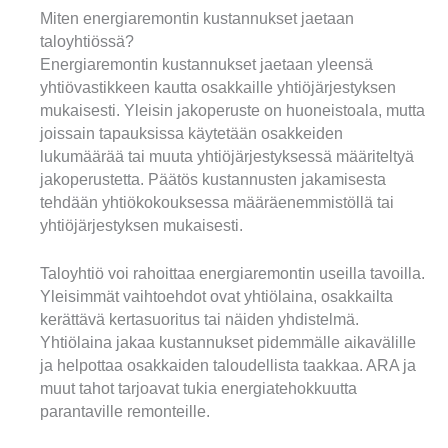
Miten energiaremontin kustannukset jaetaan
taloyhtiössä?
Energiaremontin kustannukset jaetaan yleensä
yhtiövastikkeen kautta osakkaille yhtiöjärjestyksen
mukaisesti. Yleisin jakoperuste on huoneistoala, mutta
joissain tapauksissa käytetään osakkeiden
lukumäärää tai muuta yhtiöjärjestyksessä määriteltyä
jakoperustetta. Päätös kustannusten jakamisesta
tehdään yhtiökokouksessa määräenemmistöllä tai
yhtiöjärjestyksen mukaisesti.
Taloyhtiö voi rahoittaa energiaremontin useilla tavoilla.
Yleisimmät vaihtoehdot ovat yhtiölaina, osakkailta
kerättävä kertasuoritus tai näiden yhdistelmä.
Yhtiölaina jakaa kustannukset pidemmälle aikavälille
ja helpottaa osakkaiden taloudellista taakkaa. ARA ja
muut tahot tarjoavat tukia energiatehokkuutta
parantaville remonteille.