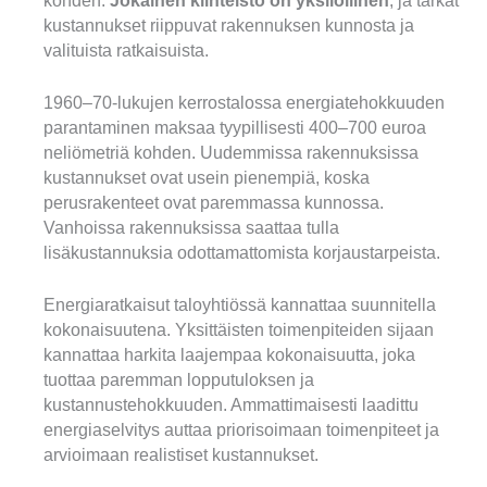
kohden.
Jokainen kiinteistö on yksilöllinen
, ja tarkat
kustannukset riippuvat rakennuksen kunnosta ja
valituista ratkaisuista.
1960–70-lukujen kerrostalossa energiatehokkuuden
parantaminen maksaa tyypillisesti 400–700 euroa
neliömetriä kohden. Uudemmissa rakennuksissa
kustannukset ovat usein pienempiä, koska
perusrakenteet ovat paremmassa kunnossa.
Vanhoissa rakennuksissa saattaa tulla
lisäkustannuksia odottamattomista korjaustarpeista.
Energiaratkaisut taloyhtiössä kannattaa suunnitella
kokonaisuutena. Yksittäisten toimenpiteiden sijaan
kannattaa harkita laajempaa kokonaisuutta, joka
tuottaa paremman lopputuloksen ja
kustannustehokkuuden. Ammattimaisesti laadittu
energiaselvitys auttaa priorisoimaan toimenpiteet ja
arvioimaan realistiset kustannukset.