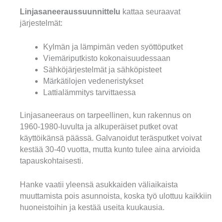
Linjasaneeraussuunnittelu
kattaa seuraavat
järjestelmät:
Kylmän ja lämpimän veden syöttöputket
Viemäriputkisto kokonaisuudessaan
Sähköjärjestelmät ja sähköpisteet
Märkätilojen vedeneristykset
Lattialämmitys tarvittaessa
Linjasaneeraus on tarpeellinen, kun rakennus on
1960-1980-luvulta ja alkuperäiset putket ovat
käyttöikänsä päässä. Galvanoidut teräsputket voivat
kestää 30-40 vuotta, mutta kunto tulee aina arvioida
tapauskohtaisesti.
Hanke vaatii yleensä asukkaiden väliaikaista
muuttamista pois asunnoista, koska työ ulottuu kaikkiin
huoneistoihin ja kestää useita kuukausia.