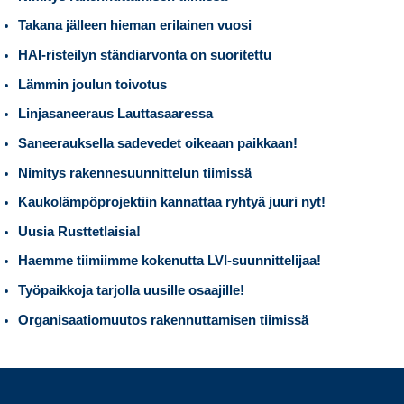
Takana jälleen hieman erilainen vuosi
HAI-risteilyn ständiarvonta on suoritettu
Lämmin joulun toivotus
Linjasaneeraus Lauttasaaressa
Saneerauksella sadevedet oikeaan paikkaan!
Nimitys rakennesuunnittelun tiimissä
Kaukolämpöprojektiin kannattaa ryhtyä juuri nyt!
Uusia Rusttetlaisia!
Haemme tiimiimme kokenutta LVI-suunnittelijaa!
Työpaikkoja tarjolla uusille osaajille!
Organisaatiomuutos rakennuttamisen tiimissä