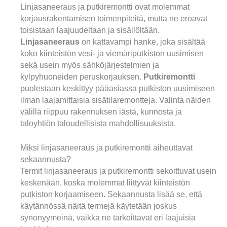
Linjasaneeraus ja putkiremontti ovat molemmat
korjausrakentamisen toimenpiteitä, mutta ne eroavat
toisistaan laajuudeltaan ja sisällöltään.
Linjasaneeraus
on kattavampi hanke, joka sisältää
koko kiinteistön vesi- ja viemäriputkiston uusimisen
sekä usein myös sähköjärjestelmien ja
kylpyhuoneiden peruskorjauksen.
Putkiremontti
puolestaan keskittyy pääasiassa putkiston uusimiseen
ilman laajamittaisia sisätilaremontteja. Valinta näiden
välillä riippuu rakennuksen iästä, kunnosta ja
taloyhtiön taloudellisista mahdollisuuksista.
Miksi linjasaneeraus ja putkiremontti aiheuttavat
sekaannusta?
Termit linjasaneeraus ja putkiremontti sekoittuvat usein
keskenään, koska molemmat liittyvät kiinteistön
putkiston korjaamiseen. Sekaannusta lisää se, että
käytännössä näitä termejä käytetään joskus
synonyymeinä, vaikka ne tarkoittavat eri laajuisia