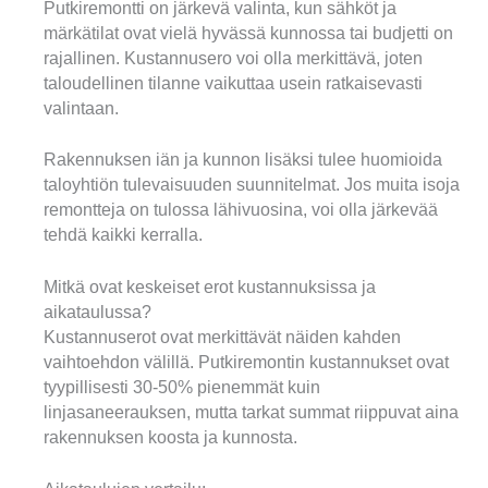
Putkiremontti on järkevä valinta, kun sähköt ja
märkätilat ovat vielä hyvässä kunnossa tai budjetti on
rajallinen. Kustannusero voi olla merkittävä, joten
taloudellinen tilanne vaikuttaa usein ratkaisevasti
valintaan.
Rakennuksen iän ja kunnon lisäksi tulee huomioida
taloyhtiön tulevaisuuden suunnitelmat. Jos muita isoja
remontteja on tulossa lähivuosina, voi olla järkevää
tehdä kaikki kerralla.
Mitkä ovat keskeiset erot kustannuksissa ja
aikataulussa?
Kustannuserot ovat merkittävät näiden kahden
vaihtoehdon välillä. Putkiremontin kustannukset ovat
tyypillisesti 30-50% pienemmät kuin
linjasaneerauksen, mutta tarkat summat riippuvat aina
rakennuksen koosta ja kunnosta.