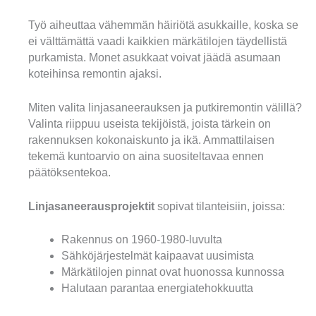
Työ aiheuttaa vähemmän häiriötä asukkaille, koska se
ei välttämättä vaadi kaikkien märkätilojen täydellistä
purkamista. Monet asukkaat voivat jäädä asumaan
koteihinsa remontin ajaksi.
Miten valita linjasaneerauksen ja putkiremontin välillä?
Valinta riippuu useista tekijöistä, joista tärkein on
rakennuksen kokonaiskunto ja ikä. Ammattilaisen
tekemä kuntoarvio on aina suositeltavaa ennen
päätöksentekoa.
Linjasaneerausprojektit
sopivat tilanteisiin, joissa:
Rakennus on 1960-1980-luvulta
Sähköjärjestelmät kaipaavat uusimista
Märkätilojen pinnat ovat huonossa kunnossa
Halutaan parantaa energiatehokkuutta