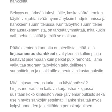
hankkeita.
Selvyys on tärkeää taloyhtiöille, koska väärä termien
käyttö voi johtaa väärinymmärryksiin budjetoinnissa ja
hankkeen suunnittelussa. Kun taloyhtiö suunnittelee
korjausrakentamista, on tärkeää ymmärtää, mitä kukin
vaihtoehto sisältää ja mitä se maksaa.
Päätöksenteon kannalta on oleellista tietää, että
linjasaneeraushankkeet
ovat yleensä kalliimpia ja
kestävät pidempään kuin pelkät putkiremontit. Tämä
vaikuttaa suoraan taloyhtiön taloudelliseen
suunnitteluun ja osakkaille aiheutuviin kustannuksiin.
Mitä linjasaneeraus tarkoittaa käytännössä?
Linjasaneeraus on kattava korjaushanke, jossa
uusitaan koko kiinteistön vesi- ja viemäriputkisto sekä
usein myös sähköjärjestelmät. Hanke sisältää myös
kylpyhuoneiden ja keittiöiden peruskorjauksen.