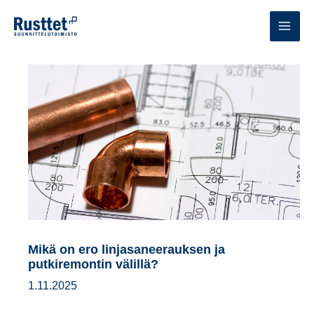
Siirry
sisältöön
MAI
MEN
Mikä on ero linjasaneerauksen ja
putkiremontin välillä?
1.11.2025