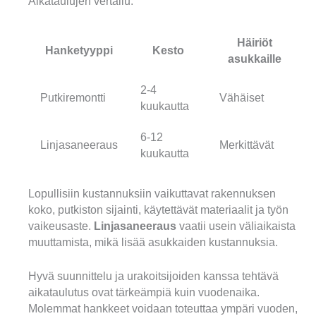
Aikataulujen vertailu:
Häiriöt
Hanketyyppi
Kesto
asukkaille
2-4
Putkiremontti
Vähäiset
kuukautta
6-12
Linjasaneeraus
Merkittävät
kuukautta
Lopullisiin kustannuksiin vaikuttavat rakennuksen
koko, putkiston sijainti, käytettävät materiaalit ja työn
vaikeusaste.
Linjasaneeraus
vaatii usein väliaikaista
muuttamista, mikä lisää asukkaiden kustannuksia.
Hyvä suunnittelu ja urakoitsijoiden kanssa tehtävä
aikataulutus ovat tärkeämpiä kuin vuodenaika.
Molemmat hankkeet voidaan toteuttaa ympäri vuoden,