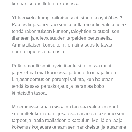
kunhan suunnittelu on kunnossa.
Yhteenveto: kumpi ratkaisu sopii sinun taloyhtiöllesi?
Päätös linjasaneerauksen ja putkiremontin välillä tulee
tehdä rakennuksen kunnon, taloyhtiön taloudellisen
tilanteen ja tulevaisuuden tarpeiden perusteella.
Ammattilaisen konsultointi on aina suositeltavaa
ennen lopullista päätöstä.
Putkiremontti sopii hyvin tilanteisiin, joissa muut
järjestelmät ovat kunnossa ja budjetti on rajallinen.
Linjasaneeraus on parempi valinta, kun halutaan
tehdä kattava peruskorjaus ja parantaa koko
kiinteistön tasoa.
Molemmissa tapauksissa on tärkeää valita kokenut
suunnittelukumppani, joka osaa arvioida rakennuksen
tarpeet ja laatia realistisen aikataulun. Meillä on laaja
kokemus korjausrakentamisen hankkeista, ja autamme