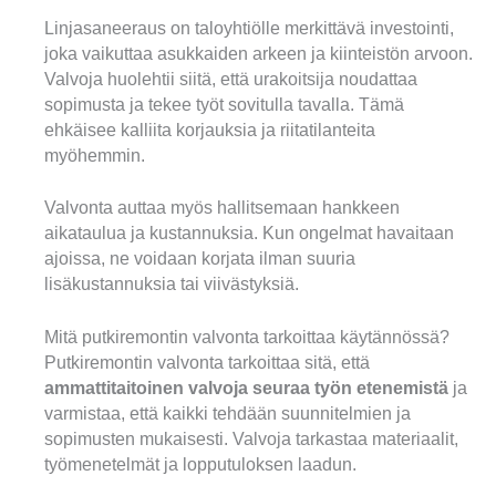
Linjasaneeraus on taloyhtiölle merkittävä investointi,
joka vaikuttaa asukkaiden arkeen ja kiinteistön arvoon.
Valvoja huolehtii siitä, että urakoitsija noudattaa
sopimusta ja tekee työt sovitulla tavalla. Tämä
ehkäisee kalliita korjauksia ja riitatilanteita
myöhemmin.
Valvonta auttaa myös hallitsemaan hankkeen
aikataulua ja kustannuksia. Kun ongelmat havaitaan
ajoissa, ne voidaan korjata ilman suuria
lisäkustannuksia tai viivästyksiä.
Mitä putkiremontin valvonta tarkoittaa käytännössä?
Putkiremontin valvonta tarkoittaa sitä, että
ammattitaitoinen valvoja seuraa työn etenemistä
ja
varmistaa, että kaikki tehdään suunnitelmien ja
sopimusten mukaisesti. Valvoja tarkastaa materiaalit,
työmenetelmät ja lopputuloksen laadun.