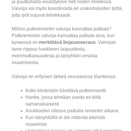
ja puuttumalla viivästyksiin heti niiden ilmetessä.
Valvoja voi myös koordinoida eri urakoitsijoiden työtä,
jotta työt sujuvat tehokkaasti.
Milloin putkiremontin valvoja kannattaa palkata?
Putkiremontin valvoja kannattaa palkata aina, kun
kyseessä on
merkittävä linjasaneeraus
. Valvojan
tarve riippuu hankkeen laajuudesta,
monimutkaisuudesta ja taloyhtiön omasta
osaamisesta.
Valvoja on erityisen tärkeä seuraavissa tilanteissa:
Koko kiinteistön käsittävä putkiremontti
Hanke, jossa tehdään useita eri töitä
samanaikaisesti
Asukkaiden ollessa paikalla remontin aikana
Kun taloyhtiöllä ei ole riittävää teknistä
osaamista
Urakoitsijan kanssa on aiemmin ollut ongelmia