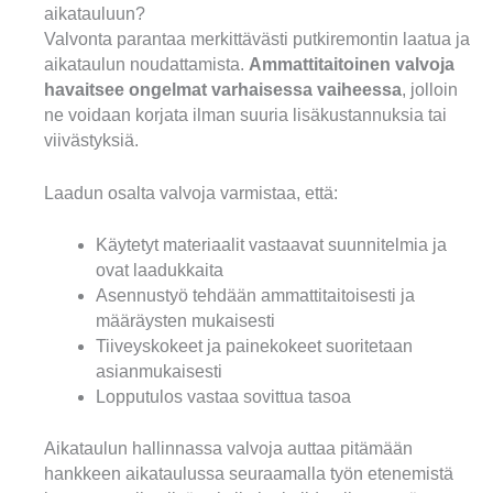
aikatauluun?
Valvonta parantaa merkittävästi putkiremontin laatua ja
aikataulun noudattamista.
Ammattitaitoinen valvoja
havaitsee ongelmat varhaisessa vaiheessa
, jolloin
ne voidaan korjata ilman suuria lisäkustannuksia tai
viivästyksiä.
Laadun osalta valvoja varmistaa, että:
Käytetyt materiaalit vastaavat suunnitelmia ja
ovat laadukkaita
Asennustyö tehdään ammattitaitoisesti ja
määräysten mukaisesti
Tiiveyskokeet ja painekokeet suoritetaan
asianmukaisesti
Lopputulos vastaa sovittua tasoa
Aikataulun hallinnassa valvoja auttaa pitämään
hankkeen aikataulussa seuraamalla työn etenemistä