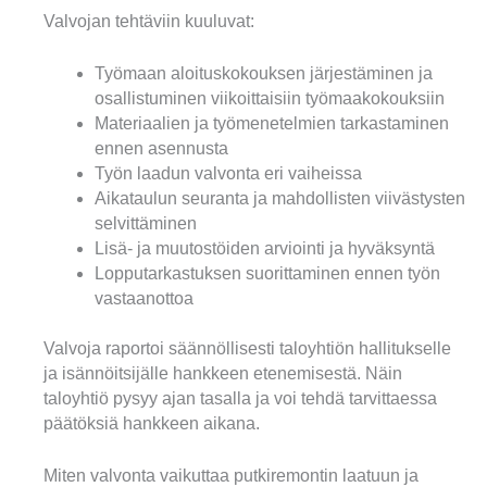
Valvojan tehtäviin kuuluvat:
Työmaan aloituskokouksen järjestäminen ja
osallistuminen viikoittaisiin työmaakokouksiin
Materiaalien ja työmenetelmien tarkastaminen
ennen asennusta
Työn laadun valvonta eri vaiheissa
Aikataulun seuranta ja mahdollisten viivästysten
selvittäminen
Lisä- ja muutostöiden arviointi ja hyväksyntä
Lopputarkastuksen suorittaminen ennen työn
vastaanottoa
Valvoja raportoi säännöllisesti taloyhtiön hallitukselle
ja isännöitsijälle hankkeen etenemisestä. Näin
taloyhtiö pysyy ajan tasalla ja voi tehdä tarvittaessa
päätöksiä hankkeen aikana.
Miten valvonta vaikuttaa putkiremontin laatuun ja