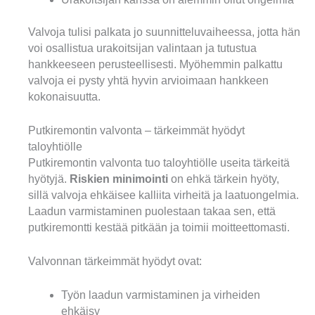
Valvoja tulisi palkata jo suunnitteluvaiheessa, jotta hän
voi osallistua urakoitsijan valintaan ja tutustua
hankkeeseen perusteellisesti. Myöhemmin palkattu
valvoja ei pysty yhtä hyvin arvioimaan hankkeen
kokonaisuutta.
Putkiremontin valvonta – tärkeimmät hyödyt
taloyhtiölle
Putkiremontin valvonta tuo taloyhtiölle useita tärkeitä
hyötyjä.
Riskien minimointi
on ehkä tärkein hyöty,
sillä valvoja ehkäisee kalliita virheitä ja laatuongelmia.
Laadun varmistaminen puolestaan takaa sen, että
putkiremontti kestää pitkään ja toimii moitteettomasti.
Valvonnan tärkeimmät hyödyt ovat:
Työn laadun varmistaminen ja virheiden
ehkäisy