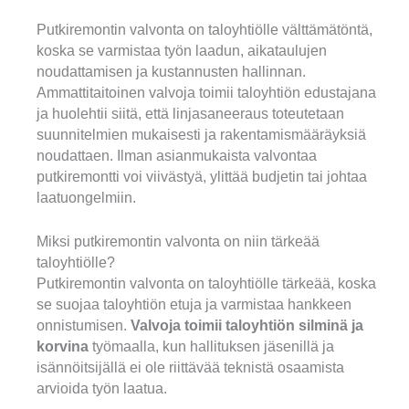
Putkiremontin valvonta on taloyhtiölle välttämätöntä,
koska se varmistaa työn laadun, aikataulujen
noudattamisen ja kustannusten hallinnan.
Ammattitaitoinen valvoja toimii taloyhtiön edustajana
ja huolehtii siitä, että linjasaneeraus toteutetaan
suunnitelmien mukaisesti ja rakentamismääräyksiä
noudattaen. Ilman asianmukaista valvontaa
putkiremontti voi viivästyä, ylittää budjetin tai johtaa
laatuongelmiin.
Miksi putkiremontin valvonta on niin tärkeää
taloyhtiölle?
Putkiremontin valvonta on taloyhtiölle tärkeää, koska
se suojaa taloyhtiön etuja ja varmistaa hankkeen
onnistumisen.
Valvoja toimii taloyhtiön silminä ja
korvina
työmaalla, kun hallituksen jäsenillä ja
isännöitsijällä ei ole riittävää teknistä osaamista
arvioida työn laatua.