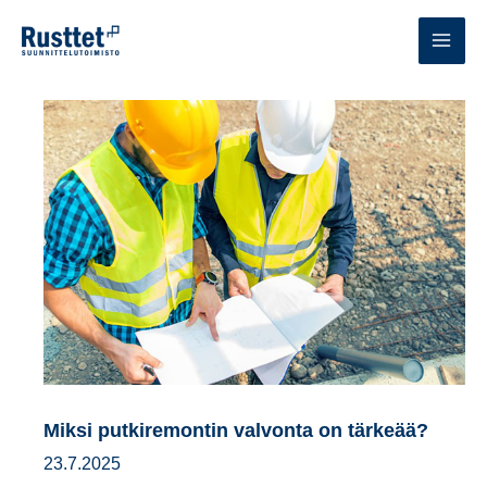
Siirry
sisältöön
MAI
MEN
Miksi putkiremontin valvonta on tärkeää?
23.7.2025