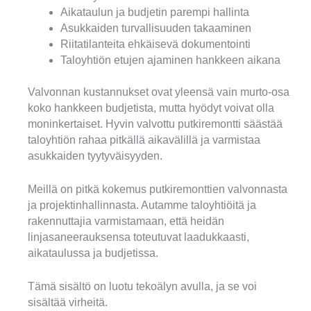
Aikataulun ja budjetin parempi hallinta
Asukkaiden turvallisuuden takaaminen
Riitatilanteita ehkäisevä dokumentointi
Taloyhtiön etujen ajaminen hankkeen aikana
Valvonnan kustannukset ovat yleensä vain murto-osa
koko hankkeen budjetista, mutta hyödyt voivat olla
moninkertaiset. Hyvin valvottu putkiremontti säästää
taloyhtiön rahaa pitkällä aikavälillä ja varmistaa
asukkaiden tyytyväisyyden.
Meillä on pitkä kokemus putkiremonttien valvonnasta
ja projektinhallinnasta. Autamme taloyhtiöitä ja
rakennuttajia varmistamaan, että heidän
linjasaneerauksensa toteutuvat laadukkaasti,
aikataulussa ja budjetissa.
Tämä sisältö on luotu tekoälyn avulla, ja se voi
sisältää virheitä.