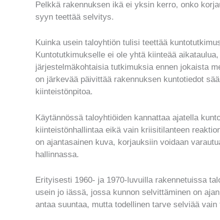
Pelkkä rakennuksen ikä ei yksin kerro, onko korja
syyn teettää selvitys.
Kuinka usein taloyhtiön tulisi teettää kuntotutkimu
Kuntotutkimukselle ei ole yhtä kiinteää aikataulua,
järjestelmäkohtaisia tutkimuksia ennen jokaista m
on järkevää päivittää rakennuksen kuntotiedot sään
kiinteistönpitoa.
Käytännössä taloyhtiöiden kannattaa ajatella kun
kiinteistönhallintaa eikä vain kriisitilanteen reakt
on ajantasainen kuva, korjauksiin voidaan varautu
hallinnassa.
Erityisesti 1960- ja 1970-luvuilla rakennetuissa tal
usein jo iässä, jossa kunnon selvittäminen on a
antaa suuntaa, mutta todellinen tarve selviää vain 