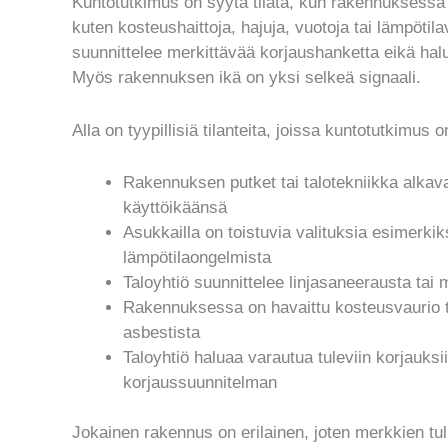
Kuntotutkimus on syytä tilata, kun rakennuksessa
kuten kosteushaittoja, hajuja, vuotoja tai lämpötilav
suunnittelee merkittävää korjaushanketta eikä halu
Myös rakennuksen ikä on yksi selkeä signaali.
Alla on tyypillisiä tilanteita, joissa kuntotutkimus 
Rakennuksen putket tai talotekniikka alkavat
käyttöikäänsä
Asukkailla on toistuvia valituksia esimerkik
lämpötilaongelmista
Taloyhtiö suunnittelee linjasaneerausta tai
Rakennuksessa on havaittu kosteusvaurio tai
asbestista
Taloyhtiö haluaa varautua tuleviin korjauksii
korjaussuunnitelman
Jokainen rakennus on erilainen, joten merkkien tul