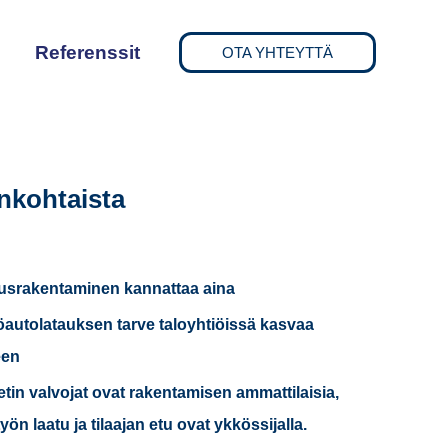
Referenssit
OTA YHTEYTTÄ
nkohtaista
usrakentaminen kannattaa aina
autolatauksen tarve taloyhtiöissä kasvaa
een
etin valvojat ovat rakentamisen ammattilaisia,
 työn laatu ja tilaajan etu ovat ykkössijalla.