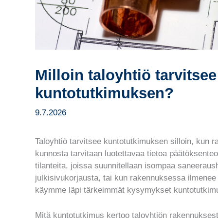
Milloin taloyhtiö tarvitsee
kuntotutkimuksen?
9.7.2026
Taloyhtiö tarvitsee kuntotutkimuksen silloin, kun 
kunnosta tarvitaan luotettavaa tietoa päätöksenteo
tilanteita, joissa suunnitellaan isompaa saneeraus
julkisivukorjausta, tai kun rakennuksessa ilmenee oi
käymme läpi tärkeimmät kysymykset kuntotutkimu
Mitä kuntotutkimus kertoo taloyhtiön rakennukses