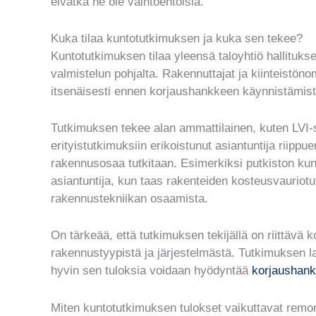
eivätkä ne ole vaihtoehtoisia.
Kuka tilaa kuntotutkimuksen ja kuka sen tekee?
Kuntotutkimuksen tilaa yleensä taloyhtiö hallitukse
valmistelun pohjalta. Rakennuttajat ja kiinteistöno
itsenäisesti ennen korjaushankkeen käynnistämistä
Tutkimuksen tekee alan ammattilainen, kuten LVI-su
erityistutkimuksiin erikoistunut asiantuntija riippue
rakennusosaa tutkitaan. Esimerkiksi putkiston ku
asiantuntija, kun taas rakenteiden kosteusvauriot
rakennustekniikan osaamista.
On tärkeää, että tutkimuksen tekijällä on riittävä
rakennustyypistä ja järjestelmästä. Tutkimuksen l
hyvin sen tuloksia voidaan hyödyntää
korjaushank
Miten kuntotutkimuksen tulokset vaikuttavat remon