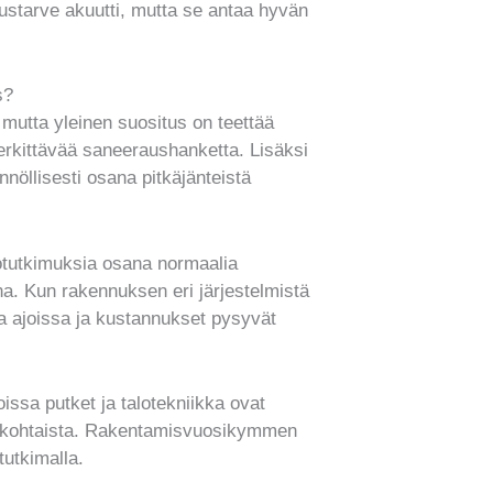
ustarve akuutti, mutta se antaa hyvän
s?
 mutta yleinen suositus on teettää
erkittävää saneeraushanketta. Lisäksi
nöllisesti osana pitkäjänteistä
totutkimuksia osana normaalia
iona. Kun rakennuksen eri järjestelmistä
a ajoissa ja kustannukset pysyvät
oissa putket ja talotekniikka ovat
jankohtaista. Rakentamisvuosikymmen
tutkimalla.