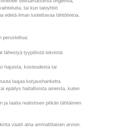
 ilmenee selittämättömiä ongelmia,
aihteluita, tai kun taloyhtiö
a edetä ilman luotettavaa lähtötietoa.
on perusteltua:
 lähestyä tyypillistä teknistä
si hajuista, kosteudesta tai
 muuta laajaa korjaushanketta
 epäilys haitallisista aineista, kuten
n ja laatia realistisen pitkän tähtäimen
kinta vaatii aina ammattilaisen arvion.