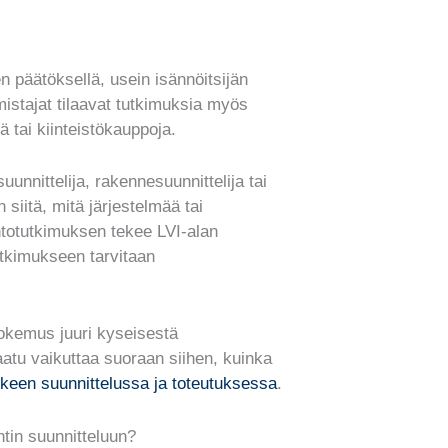
n päätöksellä, usein isännöitsijän
mistajat tilaavat tutkimuksia myös
 tai kiinteistökauppoja.
unnittelija, rakennesuunnittelija tai
n siitä, mitä järjestelmää tai
ntotutkimuksen tekee LVI-alan
utkimukseen tarvitaan
 kokemus juuri kyseisestä
aatu vaikuttaa suoraan siihen, kuinka
keen suunnittelussa ja toteutuksessa
.
tin suunnitteluun?