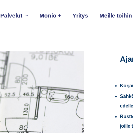
Palvelut
Monio +
Yritys
Meille töihin
Aja
Korja
Sähkö
edell
Rustt
joille