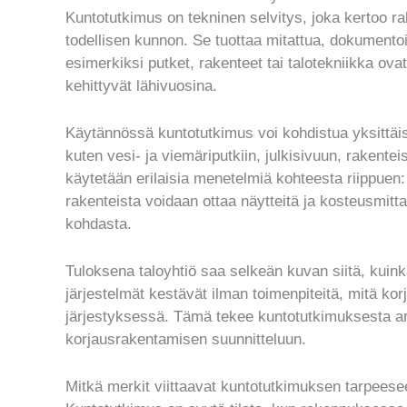
Kuntotutkimus on tekninen selvitys, joka kertoo ra
todellisen kunnon. Se tuottaa mitattua, dokumentoi
esimerkiksi putket, rakenteet tai talotekniikka ovat
kehittyvät lähivuosina.
Käytännössä kuntotutkimus voi kohdistua yksittäi
kuten vesi- ja viemäriputkiin, julkisivuun, rakente
käytetään erilaisia menetelmiä kohteesta riippuen:
rakenteista voidaan ottaa näytteitä ja kosteusmitt
kohdasta.
Tuloksena taloyhtiö saa selkeän kuvan siitä, kuink
järjestelmät kestävät ilman toimenpiteitä, mitä kor
järjestyksessä. Tämä tekee kuntotutkimuksesta ar
korjausrakentamisen suunnitteluun.
Mitkä merkit viittaavat kuntotutkimuksen tarpees