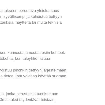
kastukseen perustuva yleiskatsaus
 syvällisempi ja kohdistuu tiettyyn
tauksia, näytteitä tai muita teknisiä
en kunnosta ja nostaa esiin kohteet,
htökohta, kun taloyhtiö haluaa
stuu johonkin tiettyyn järjestelmään
aa tietoa, jota voidaan käyttää suoraan
io, jonka perusteella tunnistetaan
Nämä kaksi täydentävät toisiaan,