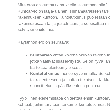
Mitä eroa on kuntotutkimuksella ja kuntoarviolla?
Kuntoarvio on laaja-alainen, silmämääräiseen tar
rakennuksen kuntoon. Kuntotutkimus puolestaan on
rakennusosaan tai järjestelmään, ja se sisältää mit
selvitysmenetelmiä.
Käytännön ero on seuraava:
Kuntoarvio
antaa kokonaiskuvan rakennuks
jotka vaativat lisäselvitystä. Se on hyvä lä
kartoittaa tilanteen yleisesti.
Kuntotutkimus
menee syvemmälle. Se kohdi
tai rakenteeseen ja tuottaa teknisesti tarkk
suunnittelun ja päätöksenteon pohjana.
Tyypillinen etenemistapa on teettää ensin kuntoarv
kohteet, joihin tarvitaan tarkempi kuntotutkimus. 