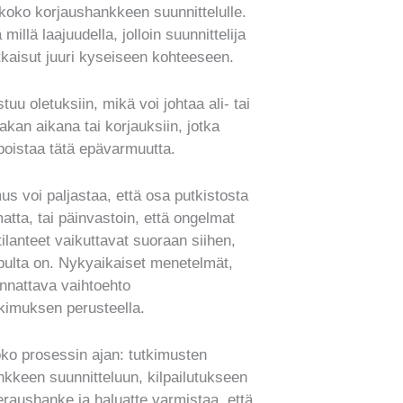
oko korjaushankkeen suunnittelulle.
millä laajuudella, jolloin suunnittelija
ratkaisut juuri kyseiseen kohteeseen.
tuu oletuksiin, mikä voi johtaa ali- tai
urakan aikana tai korjauksiin, jotka
poistaa tätä epävarmuutta.
s voi paljastaa, että osa putkistosta
tta, tai päinvastoin, että ongelmat
ilanteet vaikuttavat suoraan siihen,
opulta on. Nykyaikaiset menetelmät,
kannattava vaihtoehto
kimuksen perusteella.
koko prosessin ajan: tutkimusten
ankkeen suunnitteluun, kilpailutukseen
eraushanke ja haluatte varmistaa, että