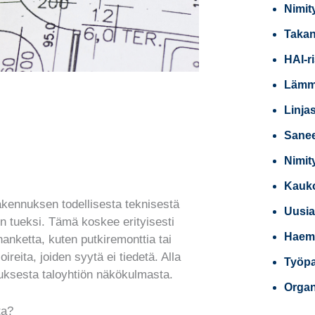
Nimit
Takan
HAI-r
Lämmi
Linja
Sanee
Nimit
Kauko
rakennuksen todellisesta teknisestä
Uusia
n tueksi. Tämä koskee erityisesti
Haemm
hanketta, kuten putkiremonttia tai
reita, joiden syytä ei tiedetä. Alla
Työpai
ksesta taloyhtiön näkökulmasta.
Organ
ta?