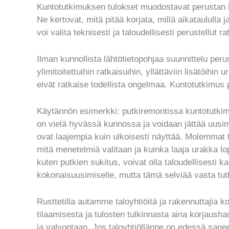
Kuntotutkimuksen tulokset muodostavat perustan k
Ne kertovat, mitä pitää korjata, millä aikataululla ja 
voi valita teknisesti ja taloudellisesti perustellut 
Ilman kunnollista lähtötietopohjaa suunnittelu perus
ylimitoitettuihin ratkaisuihin, yllättäviin lisätöihin 
eivät ratkaise todellista ongelmaa. Kuntotutkimus 
Käytännön esimerkki: putkiremontissa kuntotutkimu
on vielä hyvässä kunnossa ja voidaan jättää uusima
ovat laajempia kuin ulkoisesti näyttää. Molemmat t
mitä menetelmiä valitaan ja kuinka laaja urakka l
kuten putkien sukitus, voivat olla taloudellisesti 
kokonaisuusimiselle, mutta tämä selviää vasta tut
Rusttetilla autamme taloyhtiöitä ja rakennuttajia 
tilaamisesta ja tulosten tulkinnasta aina korjaush
ja valvontaan. Jos taloyhtiöllänne on edessä sane