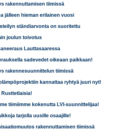
ys rakennuttamisen tiimissä
a jälleen hieman erilainen vuosi
isteilyn ständiarvonta on suoritettu
n joulun toivotus
saneeraus Lauttasaaressa
rauksella sadevedet oikeaan paikkaan!
ys rakennesuunnittelun tiimissä
lämpöprojektiin kannattaa ryhtyä juuri nyt!
 Rusttetlaisia!
e tiimiimme kokenutta LVI-suunnittelijaa!
kkoja tarjolla uusille osaajille!
isaatiomuutos rakennuttamisen tiimissä