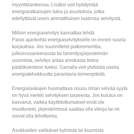
myyntitilanteessa. Lisäksi voit hyödyntää
energiaratkaisujen tukia ja avustuksia, jotka
edellyttävät usein ammattilaisen laatimaa selvitystä.
Milloin energiaselvitys kannattaa tehdä
Paras ajankohta energiaselvitykselle on ennen suuria
korjauksia. Jos suunnittelet putkiremonttia,
julkisivusaneerausta tai lämmitysjärjestelmän
uusimista, selvitys antaa arvokasta tietoa
päätöksenteon tueksi. Samalla voit yhdistää useita
energiatehokkuutta parantavia toimenpiteitä.
Energialaskujen huomattava nousu ilman selvää syytä
on hyvä merkki selvityksen tarpeesta. Jos kulutus on
kasvanut, vaikka käyttötottumukset eivät ole
muuttuneet, järjestelmissä saattaa olla vikoja tai ne
voivat olla tehottomia.
Asukkaiden valitukset kylmistä tai kuumista