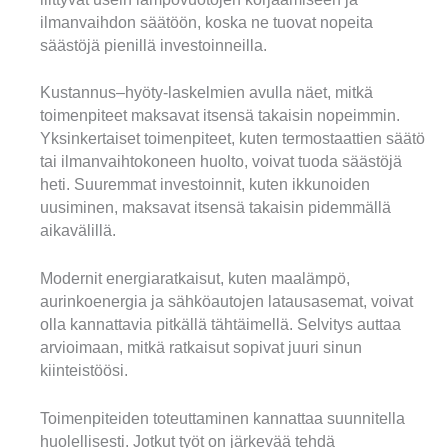
ilmanvaihdon säätöön, koska ne tuovat nopeita
säästöjä pienillä investoinneilla.
Kustannus–hyöty-laskelmien avulla näet, mitkä
toimenpiteet maksavat itsensä takaisin nopeimmin.
Yksinkertaiset toimenpiteet, kuten termostaattien säätö
tai ilmanvaihtokoneen huolto, voivat tuoda säästöjä
heti. Suuremmat investoinnit, kuten ikkunoiden
uusiminen, maksavat itsensä takaisin pidemmällä
aikavälillä.
Modernit energiaratkaisut, kuten maalämpö,
aurinkoenergia ja sähköautojen latausasemat, voivat
olla kannattavia pitkällä tähtäimellä. Selvitys auttaa
arvioimaan, mitkä ratkaisut sopivat juuri sinun
kiinteistöösi.
Toimenpiteiden toteuttaminen kannattaa suunnitella
huolellisesti. Jotkut työt on järkevää tehdä