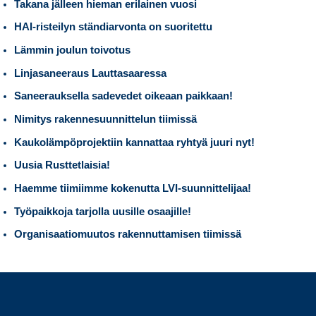
Takana jälleen hieman erilainen vuosi
HAI-risteilyn ständiarvonta on suoritettu
Lämmin joulun toivotus
Linjasaneeraus Lauttasaaressa
Saneerauksella sadevedet oikeaan paikkaan!
Nimitys rakennesuunnittelun tiimissä
Kaukolämpöprojektiin kannattaa ryhtyä juuri nyt!
Uusia Rusttetlaisia!
Haemme tiimiimme kokenutta LVI-suunnittelijaa!
Työpaikkoja tarjolla uusille osaajille!
Organisaatiomuutos rakennuttamisen tiimissä