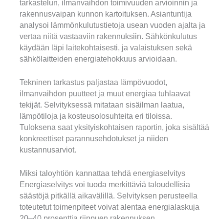
tarkastelun, ilmanvaihdon toimivuuden arvioinnin ja
rakennusvaipan kunnon kartoituksen. Asiantuntija
analysoi lämmönkulutustietoja usean vuoden ajalta ja
vertaa niitä vastaaviin rakennuksiin. Sähkönkulutus
käydään läpi laitekohtaisesti, ja valaistuksen sekä
sähkölaitteiden energiatehokkuus arvioidaan.
Tekninen tarkastus paljastaa lämpövuodot,
ilmanvaihdon puutteet ja muut energiaa tuhlaavat
tekijät. Selvityksessä mitataan sisäilman laatua,
lämpötiloja ja kosteusolosuhteita eri tiloissa.
Tuloksena saat yksityiskohtaisen raportin, joka sisältää
konkreettiset parannusehdotukset ja niiden
kustannusarviot.
Miksi taloyhtiön kannattaa tehdä energiaselvitys
Energiaselvitys voi tuoda merkittäviä taloudellisia
säästöjä pitkällä aikavälillä. Selvityksen perusteella
toteutetut toimenpiteet voivat alentaa energialaskuja
20–40 prosenttia riippuen rakennuksen