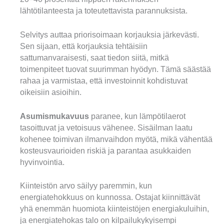
lähtötilanteesta ja toteutettavista parannuksista.
Selvitys auttaa priorisoimaan korjauksia järkevästi.
Sen sijaan, että korjauksia tehtäisiin
sattumanvaraisesti, saat tiedon siitä, mitkä
toimenpiteet tuovat suurimman hyödyn. Tämä säästää
rahaa ja varmistaa, että investoinnit kohdistuvat
oikeisiin asioihin.
Asumismukavuus
paranee, kun lämpötilaerot
tasoittuvat ja vetoisuus vähenee. Sisäilman laatu
kohenee toimivan ilmanvaihdon myötä, mikä vähentää
kosteusvaurioiden riskiä ja parantaa asukkaiden
hyvinvointia.
Kiinteistön arvo säilyy paremmin, kun
energiatehokkuus on kunnossa. Ostajat kiinnittävät
yhä enemmän huomiota kiinteistöjen energiakuluihin,
ja energiatehokas talo on kilpailukykyisempi