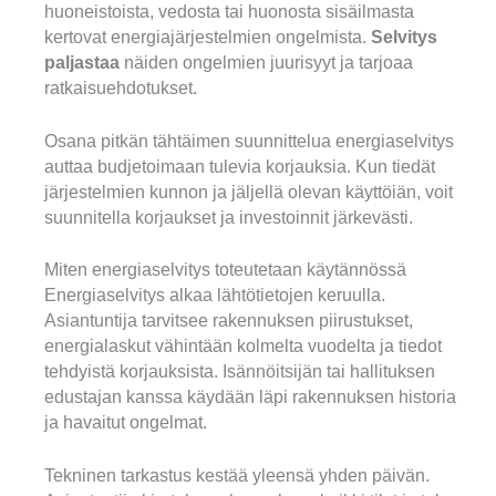
huoneistoista, vedosta tai huonosta sisäilmasta
kertovat energiajärjestelmien ongelmista.
Selvitys
paljastaa
näiden ongelmien juurisyyt ja tarjoaa
ratkaisuehdotukset.
Osana pitkän tähtäimen suunnittelua energiaselvitys
auttaa budjetoimaan tulevia korjauksia. Kun tiedät
järjestelmien kunnon ja jäljellä olevan käyttöiän, voit
suunnitella korjaukset ja investoinnit järkevästi.
Miten energiaselvitys toteutetaan käytännössä
Energiaselvitys alkaa lähtötietojen keruulla.
Asiantuntija tarvitsee rakennuksen piirustukset,
energialaskut vähintään kolmelta vuodelta ja tiedot
tehdyistä korjauksista. Isännöitsijän tai hallituksen
edustajan kanssa käydään läpi rakennuksen historia
ja havaitut ongelmat.
Tekninen tarkastus kestää yleensä yhden päivän.