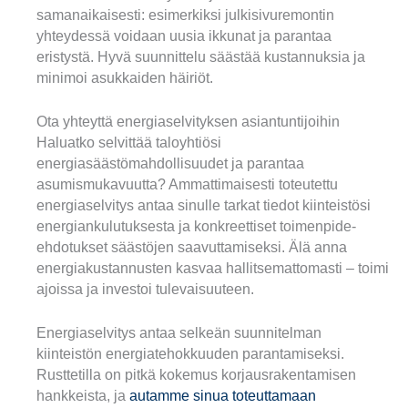
samanaikaisesti: esimerkiksi julkisivuremontin
yhteydessä voidaan uusia ikkunat ja parantaa
eristystä. Hyvä suunnittelu säästää kustannuksia ja
minimoi asukkaiden häiriöt.
Ota yhteyttä energiaselvityksen asiantuntijoihin
Haluatko selvittää taloyhtiösi
energiasäästömahdollisuudet ja parantaa
asumismukavuutta? Ammattimaisesti toteutettu
energiaselvitys antaa sinulle tarkat tiedot kiinteistösi
energiankulutuksesta ja konkreettiset toimenpide-
ehdotukset säästöjen saavuttamiseksi. Älä anna
energiakustannusten kasvaa hallitsemattomasti – toimi
ajoissa ja investoi tulevaisuuteen.
Energiaselvitys antaa selkeän suunnitelman
kiinteistön energiatehokkuuden parantamiseksi.
Rusttetilla on pitkä kokemus korjausrakentamisen
hankkeista, ja
autamme sinua toteuttamaan