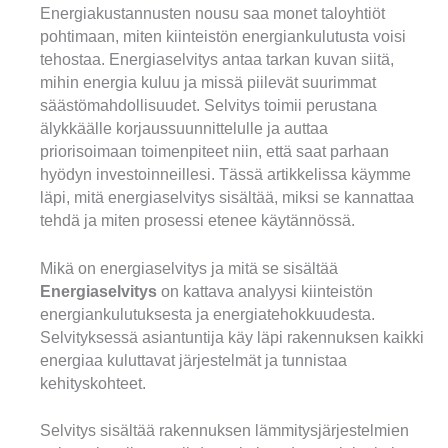
Energiakustannusten nousu saa monet taloyhtiöt
pohtimaan, miten kiinteistön energiankulutusta voisi
tehostaa. Energiaselvitys antaa tarkan kuvan siitä,
mihin energia kuluu ja missä piilevät suurimmat
säästömahdollisuudet. Selvitys toimii perustana
älykkäälle korjaussuunnittelulle ja auttaa
priorisoimaan toimenpiteet niin, että saat parhaan
hyödyn investoinneillesi. Tässä artikkelissa käymme
läpi, mitä energiaselvitys sisältää, miksi se kannattaa
tehdä ja miten prosessi etenee käytännössä.
Mikä on energiaselvitys ja mitä se sisältää
Energiaselvitys
on kattava analyysi kiinteistön
energiankulutuksesta ja energiatehokkuudesta.
Selvityksessä asiantuntija käy läpi rakennuksen kaikki
energiaa kuluttavat järjestelmät ja tunnistaa
kehityskohteet.
Selvitys sisältää rakennuksen lämmitysjärjestelmien