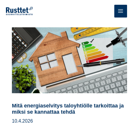
Siirry
sisältöön
MAI
MEN
Mitä energiaselvitys taloyhtiölle tarkoittaa ja
miksi se kannattaa tehdä
10.4.2026