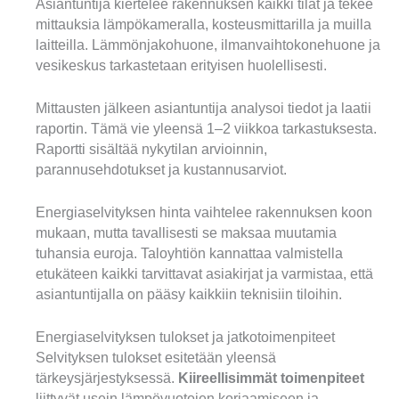
Asiantuntija kiertelee rakennuksen kaikki tilat ja tekee
mittauksia lämpökameralla, kosteusmittarilla ja muilla
laitteilla. Lämmönjakohuone, ilmanvaihtokonehuone ja
vesikeskus tarkastetaan erityisen huolellisesti.
Mittausten jälkeen asiantuntija analysoi tiedot ja laatii
raportin. Tämä vie yleensä 1–2 viikkoa tarkastuksesta.
Raportti sisältää nykytilan arvioinnin,
parannusehdotukset ja kustannusarviot.
Energiaselvityksen hinta vaihtelee rakennuksen koon
mukaan, mutta tavallisesti se maksaa muutamia
tuhansia euroja. Taloyhtiön kannattaa valmistella
etukäteen kaikki tarvittavat asiakirjat ja varmistaa, että
asiantuntijalla on pääsy kaikkiin teknisiin tiloihin.
Energiaselvityksen tulokset ja jatkotoimenpiteet
Selvityksen tulokset esitetään yleensä
tärkeysjärjestyksessä.
Kiireellisimmät toimenpiteet
liittyvät usein lämpövuotojen korjaamiseen ja