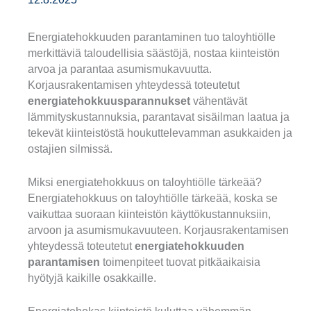
Energiatehokkuuden parantaminen tuo taloyhtiölle
merkittäviä taloudellisia säästöjä, nostaa kiinteistön
arvoa ja parantaa asumismukavuutta.
Korjausrakentamisen yhteydessä toteutetut
energiatehokkuusparannukset
vähentävät
lämmityskustannuksia, parantavat sisäilman laatua ja
tekevät kiinteistöstä houkuttelevamman asukkaiden ja
ostajien silmissä.
Miksi energiatehokkuus on taloyhtiölle tärkeää?
Energiatehokkuus on taloyhtiölle tärkeää, koska se
vaikuttaa suoraan kiinteistön käyttökustannuksiin,
arvoon ja asumismukavuuteen. Korjausrakentamisen
yhteydessä toteutetut
energiatehokkuuden
parantamisen
toimenpiteet tuovat pitkäaikaisia
hyötyjä kaikille osakkaille.