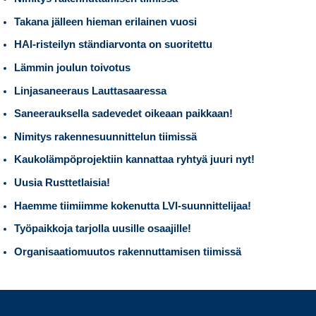
Takana jälleen hieman erilainen vuosi
HAI-risteilyn ständiarvonta on suoritettu
Lämmin joulun toivotus
Linjasaneeraus Lauttasaaressa
Saneerauksella sadevedet oikeaan paikkaan!
Nimitys rakennesuunnittelun tiimissä
Kaukolämpöprojektiin kannattaa ryhtyä juuri nyt!
Uusia Rusttetlaisia!
Haemme tiimiimme kokenutta LVI-suunnittelijaa!
Työpaikkoja tarjolla uusille osaajille!
Organisaatiomuutos rakennuttamisen tiimissä