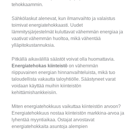
tehokkaammin.
Sähkölaskut alenevat, kun ilmanvaihto ja valaistus
toimivat energiatehokkaasti. Uudet
lämmitysjärjestelmät kuluttavat vähemmän energiaa ja
vaativat vähemmän huoltoa, mikä vähentää
ylläpitokustannuksia.
Pitkällä aikavälillä säästöt voivat olla huomattavia.
Energiatehokas kiinteistö
on vähemmän
riippuvainen energian hinnanvaihteluista, mikä tuo
taloudellista vakautta taloyhtiölle. Säästyneet varat
voidaan käyttää muihin kiinteistön
kehittämishankkeisiin.
Miten energiatehokkuus vaikuttaa kiinteistön arvoon?
Energiatehokkuus nostaa kiinteistön markkina-arvoa ja
lyhentää myyntiaikaa. Ostajat arvostavat
energiatehokkaita asuntoja alempien