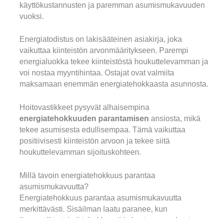
käyttökustannusten ja paremman asumismukavuuden
vuoksi.
Energiatodistus on lakisääteinen asiakirja, joka
vaikuttaa kiinteistön arvonmääritykseen. Parempi
energialuokka tekee kiinteistöstä houkuttelevamman ja
voi nostaa myyntihintaa. Ostajat ovat valmiita
maksamaan enemmän energiatehokkaasta asunnosta.
Hoitovastikkeet pysyvät alhaisempina
energiatehokkuuden parantamisen
ansiosta, mikä
tekee asumisesta edullisempaa. Tämä vaikuttaa
positiivisesti kiinteistön arvoon ja tekee siitä
houkuttelevamman sijoituskohteen.
Millä tavoin energiatehokkuus parantaa
asumismukavuutta?
Energiatehokkuus parantaa asumismukavuutta
merkittävästi. Sisäilman laatu paranee, kun