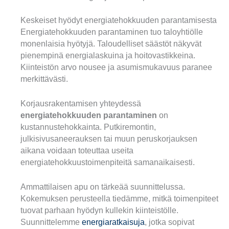
Keskeiset hyödyt energiatehokkuuden parantamisesta
Energiatehokkuuden parantaminen tuo taloyhtiölle
monenlaisia hyötyjä. Taloudelliset säästöt näkyvät
pienempinä energialaskuina ja hoitovastikkeina.
Kiinteistön arvo nousee ja asumismukavuus paranee
merkittävästi.
Korjausrakentamisen yhteydessä
energiatehokkuuden parantaminen
on
kustannustehokkainta. Putkiremontin,
julkisivusaneerauksen tai muun peruskorjauksen
aikana voidaan toteuttaa useita
energiatehokkuustoimenpiteitä samanaikaisesti.
Ammattilaisen apu on tärkeää suunnittelussa.
Kokemuksen perusteella tiedämme, mitkä toimenpiteet
tuovat parhaan hyödyn kullekin kiinteistölle.
Suunnittelemme
energiaratkaisuja
, jotka sopivat