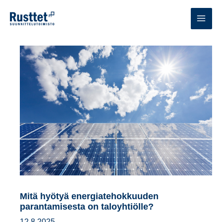
Siirry
sisältöön
MAI
MEN
Mitä hyötyä energiatehokkuuden
parantamisesta on taloyhtiölle?
12.8.2025