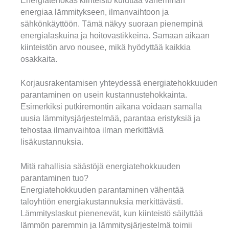
Energiatehokas kiinteistö kuluttaa vähemmän
energiaa lämmitykseen, ilmanvaihtoon ja
sähkönkäyttöön. Tämä näkyy suoraan pienempinä
energialaskuina ja hoitovastikkeina. Samaan aikaan
kiinteistön arvo nousee, mikä hyödyttää kaikkia
osakkaita.
Korjausrakentamisen yhteydessä energiatehokkuuden
parantaminen on usein kustannustehokkainta.
Esimerkiksi putkiremontin aikana voidaan samalla
uusia lämmitysjärjestelmää, parantaa eristyksiä ja
tehostaa ilmanvaihtoa ilman merkittäviä
lisäkustannuksia.
Mitä rahallisia säästöjä energiatehokkuuden
parantaminen tuo?
Energiatehokkuuden parantaminen vähentää
taloyhtiön energiakustannuksia merkittävästi.
Lämmityslaskut pienenevät, kun kiinteistö säilyttää
lämmön paremmin ja lämmitysjärjestelmä toimii