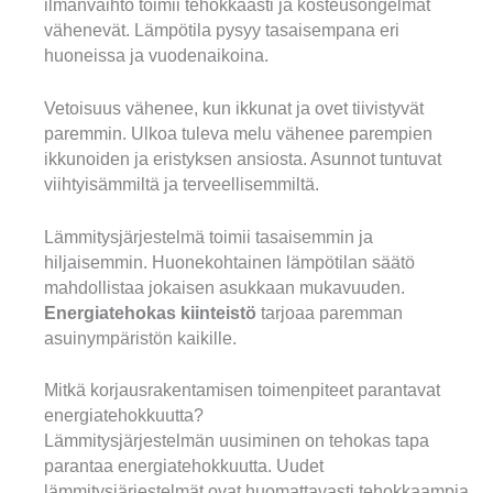
ilmanvaihto toimii tehokkaasti ja kosteusongelmat
vähenevät. Lämpötila pysyy tasaisempana eri
huoneissa ja vuodenaikoina.
Vetoisuus vähenee, kun ikkunat ja ovet tiivistyvät
paremmin. Ulkoa tuleva melu vähenee parempien
ikkunoiden ja eristyksen ansiosta. Asunnot tuntuvat
viihtyisämmiltä ja terveellisemmiltä.
Lämmitysjärjestelmä toimii tasaisemmin ja
hiljaisemmin. Huonekohtainen lämpötilan säätö
mahdollistaa jokaisen asukkaan mukavuuden.
Energiatehokas kiinteistö
tarjoaa paremman
asuinympäristön kaikille.
Mitkä korjausrakentamisen toimenpiteet parantavat
energiatehokkuutta?
Lämmitysjärjestelmän uusiminen on tehokas tapa
parantaa energiatehokkuutta. Uudet
lämmitysjärjestelmät ovat huomattavasti tehokkaampia