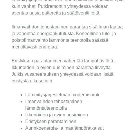
kuin vanhat. Putkiremontin yhteydessä voidaan
asentaa uusia pattereita ja säätöventtiileitä.
Ilmanvaihdon tehostaminen parantaa sisäilman laatua
ja vähentää energiankulutusta. Koneellinen tulo- ja
poistoilmanvaihto lämmöntalteenotolla säästää
merkittävästi energiaa.
Eristyksen parantaminen vähentää lämpöhäviöitä.
Ikkunoiden ja ovien uusiminen parantaa tiiveyttä.
Julkisivusaneerauksen yhteydessä voidaan lisätä
eristystä ulkoseiniin.
Lämmitysjärjestelmän modernisointi
Ilmanvaihdon tehostaminen
lämmöntalteenotolla
Ikkunoiden ja ovien uusiminen
Eristyksen parantaminen
Aurinkoenergia- ja maalämpöratkaisut