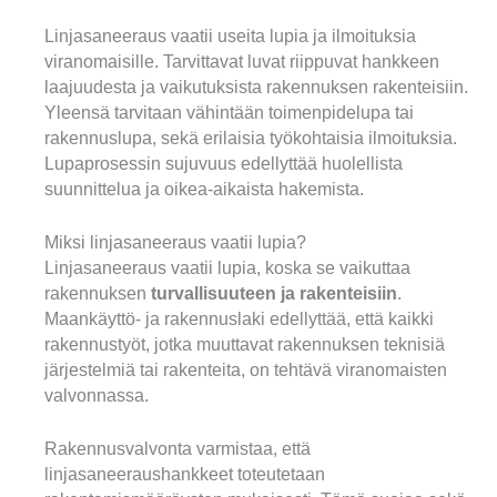
Linjasaneeraus vaatii useita lupia ja ilmoituksia
viranomaisille. Tarvittavat luvat riippuvat hankkeen
laajuudesta ja vaikutuksista rakennuksen rakenteisiin.
Yleensä tarvitaan vähintään toimenpidelupa tai
rakennuslupa, sekä erilaisia työkohtaisia ilmoituksia.
Lupaprosessin sujuvuus edellyttää huolellista
suunnittelua ja oikea-aikaista hakemista.
Miksi linjasaneeraus vaatii lupia?
Linjasaneeraus vaatii lupia, koska se vaikuttaa
rakennuksen
turvallisuuteen ja rakenteisiin
.
Maankäyttö- ja rakennuslaki edellyttää, että kaikki
rakennustyöt, jotka muuttavat rakennuksen teknisiä
järjestelmiä tai rakenteita, on tehtävä viranomaisten
valvonnassa.
Rakennusvalvonta varmistaa, että
linjasaneeraushankkeet toteutetaan