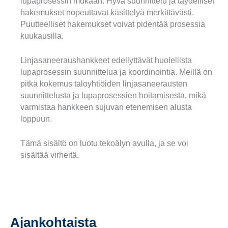
lupaprosessin mukaan. Hyvä suunnittelu ja täydelliset
hakemukset nopeuttavat käsittelyä merkittävästi.
Puutteelliset hakemukset voivat pidentää prosessia
kuukausilla.
Linjasaneeraushankkeet edellyttävät huolellista
lupaprosessin suunnittelua ja koordinointia. Meillä on
pitkä kokemus taloyhtiöiden linjasaneerausten
suunnittelusta ja lupaprosessien hoitamisesta, mikä
varmistaa hankkeen sujuvan etenemisen alusta
loppuun.
Tämä sisältö on luotu tekoälyn avulla, ja se voi
sisältää virheitä.
Ajankohtaista