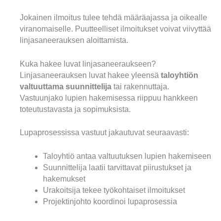
Jokainen ilmoitus tulee tehdä määräajassa ja oikealle
viranomaiselle. Puutteelliset ilmoitukset voivat viivyttää
linjasaneerauksen aloittamista.
Kuka hakee luvat linjasaneeraukseen?
Linjasaneerauksen luvat hakee yleensä
taloyhtiön
valtuuttama suunnittelija
tai rakennuttaja.
Vastuunjako lupien hakemisessa riippuu hankkeen
toteutustavasta ja sopimuksista.
Lupaprosessissa vastuut jakautuvat seuraavasti:
Taloyhtiö antaa valtuutuksen lupien hakemiseen
Suunnittelija laatii tarvittavat piirustukset ja
hakemukset
Urakoitsija tekee työkohtaiset ilmoitukset
Projektinjohto koordinoi lupaprosessia