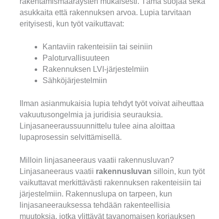
rakentamismääräysten mukaisesti. Tämä suojaa sekä
asukkaita että rakennuksen arvoa. Lupia tarvitaan
erityisesti, kun työt vaikuttavat:
Kantaviin rakenteisiin tai seiniin
Paloturvallisuuteen
Rakennuksen LVI-järjestelmiin
Sähköjärjestelmiin
Ilman asianmukaisia lupia tehdyt työt voivat aiheuttaa
vakuutusongelmia ja juridisia seurauksia.
Linjasaneeraussuunnittelu tulee aina aloittaa
lupaprosessin selvittämisellä.
Milloin linjasaneeraus vaatii rakennusluvan?
Linjasaneeraus vaatii
rakennusluvan
silloin, kun työt
vaikuttavat merkittävästi rakennuksen rakenteisiin tai
järjestelmiin. Rakennuslupa on tarpeen, kun
linjasaneerauksessa tehdään rakenteellisia
muutoksia, jotka ylittävät tavanomaisen korjauksen