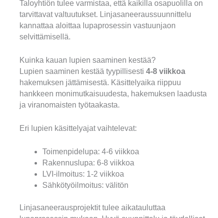
Taloyhtiön tulee varmistaa, että kaikilla osapuolilla on
tarvittavat valtuutukset. Linjasaneeraussuunnittelu
kannattaa aloittaa lupaprosessin vastuunjaon
selvittämisellä.
Kuinka kauan lupien saaminen kestää?
Lupien saaminen kestää tyypillisesti
4-8 viikkoa
hakemuksen jättämisestä. Käsittelyaika riippuu
hankkeen monimutkaisuudesta, hakemuksen laadusta
ja viranomaisten työtaakasta.
Eri lupien käsittelyajat vaihtelevat:
Toimenpidelupa: 4-6 viikkoa
Rakennuslupa: 6-8 viikkoa
LVI-ilmoitus: 1-2 viikkoa
Sähkötyöilmoitus: välitön
Linjasaneerausprojektit tulee aikatauluttaa