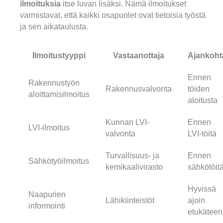
ilmoituksia
itse luvan lisäksi. Nämä ilmoitukset
varmistavat, että kaikki osapuolet ovat tietoisia työstä
ja sen aikataulusta.
Ilmoitustyyppi
Vastaanottaja
Ajankoht
Ennen
Rakennustyön
Rakennusvalvonta
töiden
aloittamisilmoitus
aloitusta
Kunnan LVI-
Ennen
LVI-ilmoitus
valvonta
LVI-töitä
Turvallisuus- ja
Ennen
Sähkötyöilmoitus
kemikaalivirasto
sähkötöit
Hyvissä
Naapurien
Lähikiinteistöt
ajoin
informointi
etukäteen