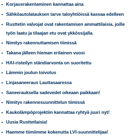
Korjausrakentaminen kannattaa aina
Sähköautolatauksen tarve taloyhtiöissä kasvaa edelleen
Rusttetin valvojat ovat rakentamisen ammattilaisia, joille
työn laatu ja tilaajan etu ovat ykkössijalla.
Nimitys rakennuttamisen tiimissä
Takana jälleen hieman erilainen vuosi
HAI-risteilyn ständiarvonta on suoritettu
Lämmin joulun toivotus
Linjasaneeraus Lauttasaaressa
Saneerauksella sadevedet oikeaan paikkaan!
Nimitys rakennesuunnittelun tiimissä
Kaukolämpöprojektiin kannattaa ryhtyä juuri nyt!
Uusia Rusttetlaisia!
Haemme tiimiimme kokenutta LVI-suunnittelijaa!