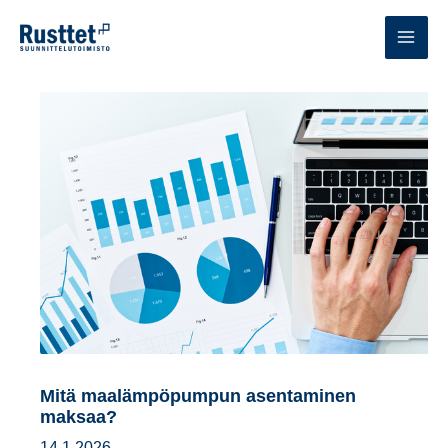
Siirry
sisältöön
MAI
MEN
Mitä maalämpöpumpun asentaminen
maksaa?
14.1.2026