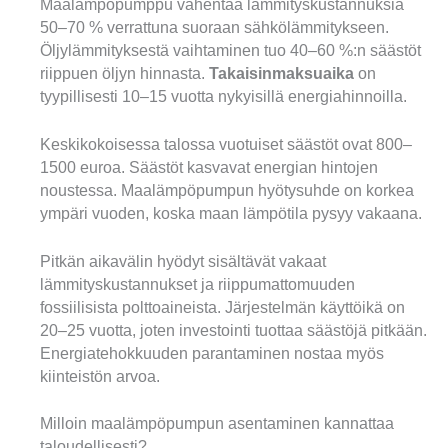
Maalämpöpumppu vähentää lämmityskustannuksia
50–70 % verrattuna suoraan sähkölämmitykseen.
Öljylämmityksestä vaihtaminen tuo 40–60 %:n säästöt
riippuen öljyn hinnasta.
Takaisinmaksuaika
on
tyypillisesti 10–15 vuotta nykyisillä energiahinnoilla.
Keskikokoisessa talossa vuotuiset säästöt ovat 800–
1500 euroa. Säästöt kasvavat energian hintojen
noustessa. Maalämpöpumpun hyötysuhde on korkea
ympäri vuoden, koska maan lämpötila pysyy vakaana.
Pitkän aikavälin hyödyt sisältävät vakaat
lämmityskustannukset ja riippumattomuuden
fossiilisista polttoaineista. Järjestelmän käyttöikä on
20–25 vuotta, joten investointi tuottaa säästöjä pitkään.
Energiatehokkuuden parantaminen nostaa myös
kiinteistön arvoa.
Milloin maalämpöpumpun asentaminen kannattaa
taloudellisesti?