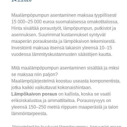
Maalämpöpumpun asentaminen maksaa tyypillisesti
15 000–25 000 euroa suomalaisessa omakotitalossa.
Hinta sisältää poraustyöt, lämpöpumpun, putkistot ja
asennuksen. Suurimmat kustannukset syntyvät
maaperän porauksesta ja lämpökaivon tekemisestä.
Investointi maksaa itsensä takaisin yleensä 10–15
vuodessa lämmityskustannusten säästöjen kautta.
Mitä maalämpöpumpun asentaminen sisältää ja miksi
se maksaa niin paljon?
Maalämpöjärjestelmä koostuu useasta komponentista,
jotka kaikki vaikuttavat kokonaishintaan.
Lämpökaivon poraus
on kallista, koska se vaatii
erikoiskalustoa ja ammattitaitoa. Poraussyvyys on
yleensä 150–250 metriä riippuen maaperästä ja talon
lämmöntarpeesta.