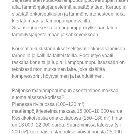
Järjestelmään kuuluvat lämpöpumppu, keruupiiri maan
alla, lämmönjakojärjestelmä ja säätölaitteet. Keruupiiri
sisältää erikoisputkiston ja lämmönsiirtonesteen, joka
kiertää maan ja lämpöpumpun välillä.
Sisäasennuksessa lämpöpumppu kytketään talon
lämmitysjärjestelmään ja sähköverkkoon.
Korkeat alkukustannukset selittyvät erikoisosaamisen
tarpeella ja kalliilla laitteistoilla. Poraustyö vaatii
raskaita koneita ja lupia. Lämpöpumppu itsessään on
teknisesti monimutkainen laite, joka sisältää
kompressorin, höyrystimen ja lauhduttimen.
Paljonko maalämpöpumpun asentaminen maksaa
suomalaisessa kodissa?
Pienessä rivitalossa (100–120 m²)
maalämpöjärjestelmä maksaa 15 000–18 000 euroa.
Keskikokoisessa omakotitalossa (150–180 m²) hinta
on 18 000–22 000 euroa. Suuremmissa taloissa (yli
200 m²) kokonaiskustannukset voivat nousta 25 000–