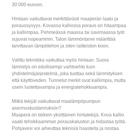
30 000 euroon.
Hintaan vaikuttavat merkittävästi maaperän laatu ja
poraussyvyys. Kovassa kalliossa poraus on hitaampaa
ja kalliimpaa. Pehmeässä maassa tai savimaassa työt
sujuvat nopeammin. Talon lämmöntarve määrittää
tarvittavan lämpötehon ja siten laitteiston koon.
Valittu tekniikka vaikuttaa myös hintaan. Suora
lämmitys on edullisempi vaihtoehto kuin
yhdistelmäjärjestelmä, joka tuottaa sekä lämmityksen
että käyttöveden. Tunnetut merkit ovat kalliimpia, mutta
usein luotettavampia ja energiatehokkaampia.
Mitkä tekijät vaikuttavat maalämpöpumpun
asennuskustannuksiin?
Maaperä on tärkein yksittäinen hintatekijä. Kova kallio
vaatii tehokkaamman porauskaluston ja hidastaa työtä.
Pohjavesi voi aiheuttaa teknisiä haasteita ja nostaa