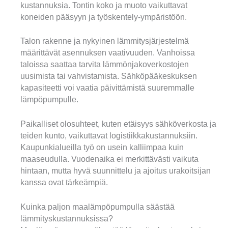
kustannuksia. Tontin koko ja muoto vaikuttavat
koneiden pääsyyn ja työskentely-ympäristöön.
Talon rakenne ja nykyinen lämmitysjärjestelmä
määrittävät asennuksen vaativuuden. Vanhoissa
taloissa saattaa tarvita lämmönjakoverkostojen
uusimista tai vahvistamista. Sähköpääkeskuksen
kapasiteetti voi vaatia päivittämistä suuremmalle
lämpöpumpulle.
Paikalliset olosuhteet, kuten etäisyys sähköverkosta ja
teiden kunto, vaikuttavat logistiikkakustannuksiin.
Kaupunkialueilla työ on usein kalliimpaa kuin
maaseudulla. Vuodenaika ei merkittävästi vaikuta
hintaan, mutta hyvä suunnittelu ja ajoitus urakoitsijan
kanssa ovat tärkeämpiä.
Kuinka paljon maalämpöpumpulla säästää
lämmityskustannuksissa?