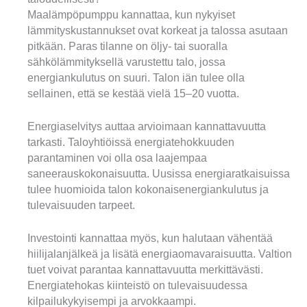
Maalämpöpumppu kannattaa, kun nykyiset
lämmityskustannukset ovat korkeat ja talossa asutaan
pitkään. Paras tilanne on öljy- tai suoralla
sähkölämmityksellä varustettu talo, jossa
energiankulutus on suuri. Talon iän tulee olla
sellainen, että se kestää vielä 15–20 vuotta.
Energiaselvitys auttaa arvioimaan kannattavuutta
tarkasti. Taloyhtiöissä energiatehokkuuden
parantaminen voi olla osa laajempaa
saneerauskokonaisuutta. Uusissa energiaratkaisuissa
tulee huomioida talon kokonaisenergiankulutus ja
tulevaisuuden tarpeet.
Investointi kannattaa myös, kun halutaan vähentää
hiilijalanjälkeä ja lisätä energiaomavaraisuutta. Valtion
tuet voivat parantaa kannattavuutta merkittävästi.
Energiatehokas kiinteistö on tulevaisuudessa
kilpailukykyisempi ja arvokkaampi.