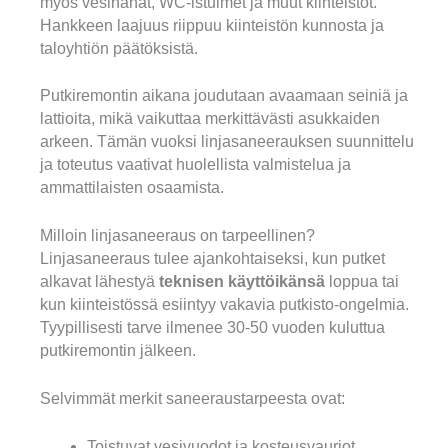
myös vesihanat, WC-istuimet ja muut kiinteistöt.
Hankkeen laajuus riippuu kiinteistön kunnosta ja
taloyhtiön päätöksistä.
Putkiremontin aikana joudutaan avaamaan seiniä ja
lattioita, mikä vaikuttaa merkittävästi asukkaiden
arkeen. Tämän vuoksi linjasaneerauksen suunnittelu
ja toteutus vaativat huolellista valmistelua ja
ammattilaisten osaamista.
Milloin linjasaneeraus on tarpeellinen?
Linjasaneeraus tulee ajankohtaiseksi, kun putket
alkavat lähestyä
teknisen käyttöikänsä
loppua tai
kun kiinteistössä esiintyy vakavia putkisto-ongelmia.
Tyypillisesti tarve ilmenee 30-50 vuoden kuluttua
putkiremontin jälkeen.
Selvimmät merkit saneeraustarpeesta ovat:
Toistuvat vesivuodot ja kosteusvauriot