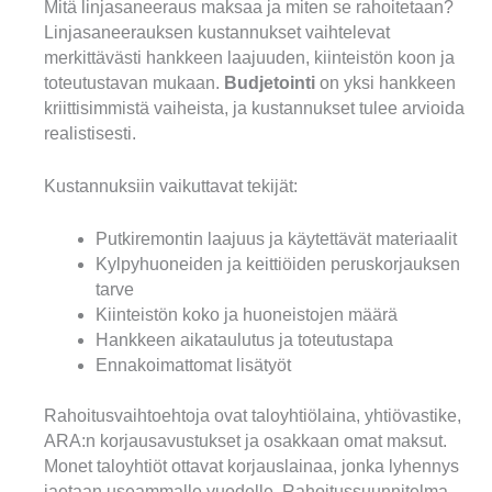
Mitä linjasaneeraus maksaa ja miten se rahoitetaan?
Linjasaneerauksen kustannukset vaihtelevat
merkittävästi hankkeen laajuuden, kiinteistön koon ja
toteutustavan mukaan.
Budjetointi
on yksi hankkeen
kriittisimmistä vaiheista, ja kustannukset tulee arvioida
realistisesti.
Kustannuksiin vaikuttavat tekijät:
Putkiremontin laajuus ja käytettävät materiaalit
Kylpyhuoneiden ja keittiöiden peruskorjauksen
tarve
Kiinteistön koko ja huoneistojen määrä
Hankkeen aikataulutus ja toteutustapa
Ennakoimattomat lisätyöt
Rahoitusvaihtoehtoja ovat taloyhtiölaina, yhtiövastike,
ARA:n korjausavustukset ja osakkaan omat maksut.
Monet taloyhtiöt ottavat korjauslainaa, jonka lyhennys
jaetaan useammalle vuodelle. Rahoitussuunnitelma