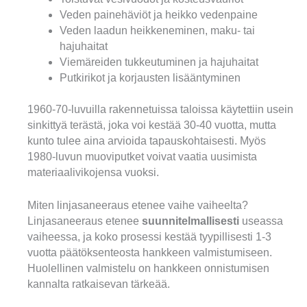
Veden painehäviöt ja heikko vedenpaine
Veden laadun heikkeneminen, maku- tai
hajuhaitat
Viemäreiden tukkeutuminen ja hajuhaitat
Putkirikot ja korjausten lisääntyminen
1960-70-luvuilla rakennetuissa taloissa käytettiin usein
sinkittyä terästä, joka voi kestää 30-40 vuotta, mutta
kunto tulee aina arvioida tapauskohtaisesti. Myös
1980-luvun muoviputket voivat vaatia uusimista
materiaalivikojensa vuoksi.
Miten linjasaneeraus etenee vaihe vaiheelta?
Linjasaneeraus etenee
suunnitelmallisesti
useassa
vaiheessa, ja koko prosessi kestää tyypillisesti 1-3
vuotta päätöksenteosta hankkeen valmistumiseen.
Huolellinen valmistelu on hankkeen onnistumisen
kannalta ratkaisevan tärkeää.