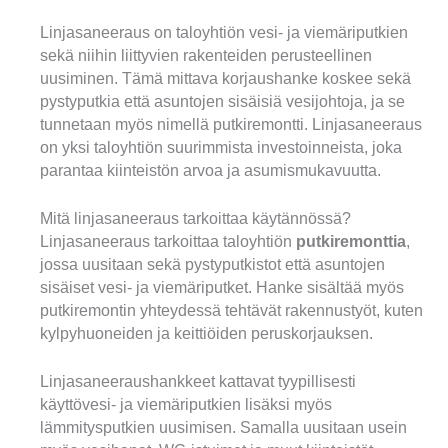
Linjasaneeraus on taloyhtiön vesi- ja viemäriputkien
sekä niihin liittyvien rakenteiden perusteellinen
uusiminen. Tämä mittava korjaushanke koskee sekä
pystyputkia että asuntojen sisäisiä vesijohtoja, ja se
tunnetaan myös nimellä putkiremontti. Linjasaneeraus
on yksi taloyhtiön suurimmista investoinneista, joka
parantaa kiinteistön arvoa ja asumismukavuutta.
Mitä linjasaneeraus tarkoittaa käytännössä?
Linjasaneeraus tarkoittaa taloyhtiön
putkiremonttia
,
jossa uusitaan sekä pystyputkistot että asuntojen
sisäiset vesi- ja viemäriputket. Hanke sisältää myös
putkiremontin yhteydessä tehtävät rakennustyöt, kuten
kylpyhuoneiden ja keittiöiden peruskorjauksen.
Linjasaneeraushankkeet kattavat tyypillisesti
käyttövesi- ja viemäriputkien lisäksi myös
lämmitysputkien uusimisen. Samalla uusitaan usein