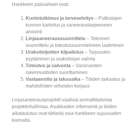
Hankkeen päävaiheet ovat:
Kuntotutkimus ja tarveselvitys
– Putkistojen
kunnon kartoitus ja saneeraustarpeeseen
arviointi
Linjasaneeraussuunnittelu
– Tekninen
suunnittelu ja toteutussuunnitelmien laatiminen
Urakoitsijoiden kilpailutus
– Tarjousten
pyytäminen ja urakoitsijan valinta
Toteutus ja valvonta
– Varsinaisten
rakennustöiden suorittaminen
Vastaanotto ja takuuaika
– Töiden tarkastus ja
mahdollisten virheiden korjaus
Linjasaneerausprojektit vaativat ammattitaitoista
projektinhallintaa. Asukkaiden informointi ja töiden
aikataulutus ovat tärkeitä osia hankkeen sujuvuuden
kannalta.