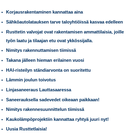
Korjausrakentaminen kannattaa aina
Sähköautolatauksen tarve taloyhtiöissä kasvaa edelleen
Rusttetin valvojat ovat rakentamisen ammattilaisia, joille
työn laatu ja tilaajan etu ovat ykkössijalla.
Nimitys rakennuttamisen tiimissä
Takana jälleen hieman erilainen vuosi
HAI-risteilyn ständiarvonta on suoritettu
Lämmin joulun toivotus
Linjasaneeraus Lauttasaaressa
Saneerauksella sadevedet oikeaan paikkaan!
Nimitys rakennesuunnittelun tiimissä
Kaukolämpöprojektiin kannattaa ryhtyä juuri nyt!
Uusia Rusttetlaisia!