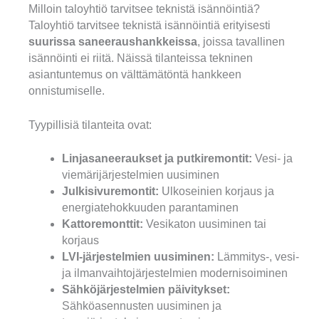
Milloin taloyhtiö tarvitsee teknistä isännöintiä?
Taloyhtiö tarvitsee teknistä isännöintiä erityisesti
suurissa saneeraushankkeissa
, joissa tavallinen
isännöinti ei riitä. Näissä tilanteissa tekninen
asiantuntemus on välttämätöntä hankkeen
onnistumiselle.
Tyypillisiä tilanteita ovat:
Linjasaneeraukset ja putkiremontit:
Vesi- ja
viemärijärjestelmien uusiminen
Julkisivuremontit:
Ulkoseinien korjaus ja
energiatehokkuuden parantaminen
Kattoremonttit:
Vesikaton uusiminen tai
korjaus
LVI-järjestelmien uusiminen:
Lämmitys-, vesi-
ja ilmanvaihtojärjestelmien modernisoiminen
Sähköjärjestelmien päivitykset:
Sähköasennusten uusiminen ja