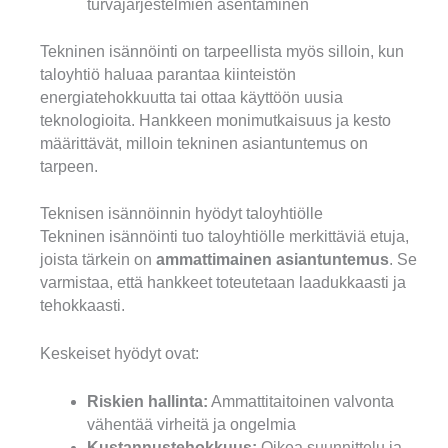
turvajärjestelmien asentaminen
Tekninen isännöinti on tarpeellista myös silloin, kun
taloyhtiö haluaa parantaa kiinteistön
energiatehokkuutta tai ottaa käyttöön uusia
teknologioita. Hankkeen monimutkaisuus ja kesto
määrittävät, milloin tekninen asiantuntemus on
tarpeen.
Teknisen isännöinnin hyödyt taloyhtiölle
Tekninen isännöinti tuo taloyhtiölle merkittäviä etuja,
joista tärkein on
ammattimainen asiantuntemus
. Se
varmistaa, että hankkeet toteutetaan laadukkaasti ja
tehokkaasti.
Keskeiset hyödyt ovat:
Riskien hallinta:
Ammattitaitoinen valvonta
vähentää virheitä ja ongelmia
Kustannustehokkuus:
Oikea suunnittelu ja