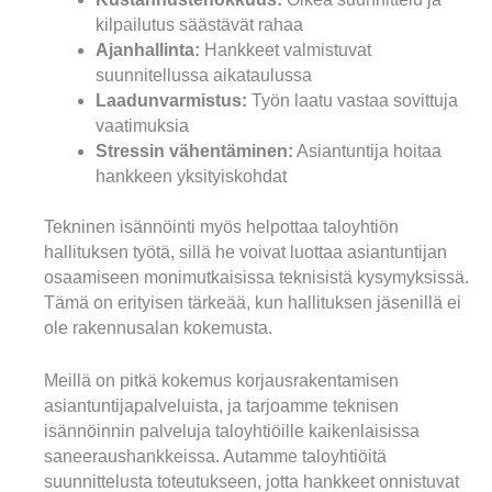
kilpailutus säästävät rahaa
Ajanhallinta:
Hankkeet valmistuvat
suunnitellussa aikataulussa
Laadunvarmistus:
Työn laatu vastaa sovittuja
vaatimuksia
Stressin vähentäminen:
Asiantuntija hoitaa
hankkeen yksityiskohdat
Tekninen isännöinti myös helpottaa taloyhtiön
hallituksen työtä, sillä he voivat luottaa asiantuntijan
osaamiseen monimutkaisissa teknisistä kysymyksissä.
Tämä on erityisen tärkeää, kun hallituksen jäsenillä ei
ole rakennusalan kokemusta.
Meillä on pitkä kokemus korjausrakentamisen
asiantuntijapalveluista, ja tarjoamme teknisen
isännöinnin palveluja taloyhtiöille kaikenlaisissa
saneeraushankkeissa. Autamme taloyhtiöitä
suunnittelusta toteutukseen, jotta hankkeet onnistuvat