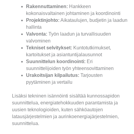
Rakennuttaminen:
Hankkeen
kokonaisvaltainen johtaminen ja koordinointi
Projektinjohto:
Aikataulujen, budjetin ja laadun
hallinta
Valvonta:
Työn laadun ja turvallisuuden
valvominen
Tekniset selvitykset:
Kuntotutkimukset,
kartoitukset ja asiantuntijalausunnot
Suunnittelun koordinointi:
Eri
suunnittelijoiden työn yhteensovittaminen
Urakoitsijan kilpailutus:
Tarjousten
pyytäminen ja vertailu
Lisäksi tekninen isännöinti sisältää kunnossapidon
suunnittelua, energiatehokkuuden parantamista ja
uusien teknologioiden, kuten sähköautojen
latausjärjestelmien ja aurinkoenergiajärjestelmien,
suunnittelua.