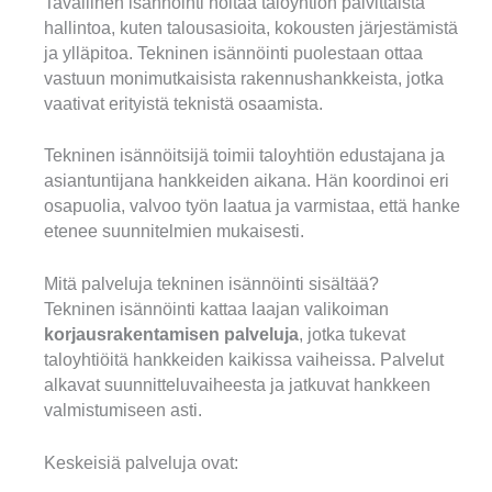
Tavallinen isännöinti hoitaa taloyhtiön päivittäistä
hallintoa, kuten talousasioita, kokousten järjestämistä
ja ylläpitoa. Tekninen isännöinti puolestaan ottaa
vastuun monimutkaisista rakennushankkeista, jotka
vaativat erityistä teknistä osaamista.
Tekninen isännöitsijä toimii taloyhtiön edustajana ja
asiantuntijana hankkeiden aikana. Hän koordinoi eri
osapuolia, valvoo työn laatua ja varmistaa, että hanke
etenee suunnitelmien mukaisesti.
Mitä palveluja tekninen isännöinti sisältää?
Tekninen isännöinti kattaa laajan valikoiman
korjausrakentamisen palveluja
, jotka tukevat
taloyhtiöitä hankkeiden kaikissa vaiheissa. Palvelut
alkavat suunnitteluvaiheesta ja jatkuvat hankkeen
valmistumiseen asti.
Keskeisiä palveluja ovat: