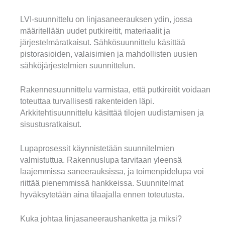
LVI-suunnittelu on linjasaneerauksen ydin, jossa
määritellään uudet putkireitit, materiaalit ja
järjestelmäratkaisut. Sähkösuunnittelu käsittää
pistorasioiden, valaisimien ja mahdollisten uusien
sähköjärjestelmien suunnittelun.
Rakennesuunnittelu varmistaa, että putkireitit voidaan
toteuttaa turvallisesti rakenteiden läpi.
Arkkitehtisuunnittelu käsittää tilojen uudistamisen ja
sisustusratkaisut.
Lupaprosessit käynnistetään suunnitelmien
valmistuttua. Rakennuslupa tarvitaan yleensä
laajemmissa saneerauksissa, ja toimenpidelupa voi
riittää pienemmissä hankkeissa. Suunnitelmat
hyväksytetään aina tilaajalla ennen toteutusta.
Kuka johtaa linjasaneeraushanketta ja miksi?