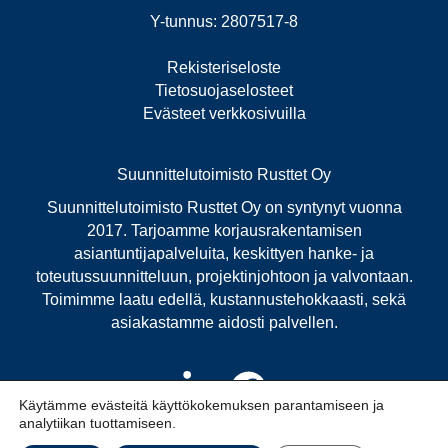
Y-tunnus: 2807517-8
Rekisteriseloste
Tietosuojaselosteet
Evästeet verkkosivuilla
Suunnittelutoimisto Rusttet Oy
Suunnittelutoimisto Rusttet Oy on syntynyt vuonna
2017. Tarjoamme korjausrakentamisen
asiantuntijapalveluita, keskittyen hanke- ja
toteutussuunnitteluun, projektinjohtoon ja valvontaan.
Toimimme laatu edellä, kustannustehokkaasti, sekä
asiakastamme aidosti palvellen.
Käytämme evästeitä käyttökokemuksen parantamiseen ja
analytiikan tuottamiseen.