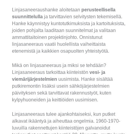
Linjasaneeraushanke aloitetaan
perusteellisella
suunnittelulla
ja tarvittavien selvitysten tekemisellä.
Hanke käynnistyy kuntotutkimuksista ja kartoituksista,
joiden pohjalta laaditaan suunnitelmat ja valitaan
ammattitaitoinen projektinjohto. Onnistunut
linjasaneeraus vaatii huolellista vaiheittaista
etenemistä ja kaikkien osapuolten yhteistyötä.
Mikä on linjasaneeraus ja miksi se tehdään?
Linjasaneeraus tarkoittaa kiinteistön
vesi- ja
viemärijärjestelmien
uusimista. Hanke sisältää
putkiremontin lisäksi usein sähköjärjestelmien
päivityksen sekä tarvittavat rakennustyöt, kuten
kylpyhuoneiden ja keittiöiden uusimisen.
Linjasaneeraus tulee ajankohtaiseksi, kun putket
alkavat ikääntyä ja aiheuttaa ongelmia. 1960-1970-
luvuilla rakennettujen kiinteistöjen galvanoidut