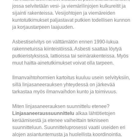
jossa selvitetään vesi- ja viemärilinjojen kulkureitit ja
sijainti rakenteissa. Vesijohtojen ja viemäreiden
kuntotutkimukset paljastavat putkien todellisen kunnon
ja korjaustarpeen laajuuden.
Asbestiselvitys on välttämätön ennen 1990-lukua
rakennetuissa kiinteistöissä. Asbesti saattaa löytyä
putkieristyksissä, lattioissa tai seinärakenteissa. Myös
muut haitta-ainetutkimukset voivat olla tarpeen.
Ilmanvaihtohormien kartoitus kuuluu usein selvityksiin,
sillä linjasaneerauksen yhteydessä on järkevää
tarkastaa myös ilmanvaihdon kunto ja toimivuus.
Miten linjasaneerauksen suunnittelu etenee?
Linjasaneeraussuunnittelu
alkaa lähtötietojen
keräämisestä ja etenee vaiheittain tekniseen
suunnitteluun. Suunnitteluprosessi vaatii useiden eri
alojen asiantuntemusta ja huolellista koordinointia.