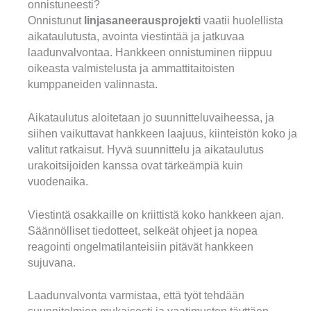
onnistuneesti?
Onnistunut
linjasaneerausprojekti
vaatii huolellista
aikataulutusta, avointa viestintää ja jatkuvaa
laadunvalvontaa. Hankkeen onnistuminen riippuu
oikeasta valmistelusta ja ammattitaitoisten
kumppaneiden valinnasta.
Aikataulutus aloitetaan jo suunnitteluvaiheessa, ja
siihen vaikuttavat hankkeen laajuus, kiinteistön koko ja
valitut ratkaisut. Hyvä suunnittelu ja aikataulutus
urakoitsijoiden kanssa ovat tärkeämpiä kuin
vuodenaika.
Viestintä osakkaille on kriittistä koko hankkeen ajan.
Säännölliset tiedotteet, selkeät ohjeet ja nopea
reagointi ongelmatilanteisiin pitävät hankkeen
sujuvana.
Laadunvalvonta varmistaa, että työt tehdään