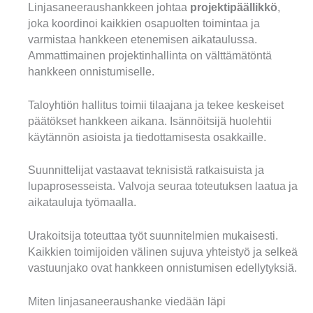
Linjasaneeraushankkeen johtaa
projektipäällikkö
,
joka koordinoi kaikkien osapuolten toimintaa ja
varmistaa hankkeen etenemisen aikataulussa.
Ammattimainen projektinhallinta on välttämätöntä
hankkeen onnistumiselle.
Taloyhtiön hallitus toimii tilaajana ja tekee keskeiset
päätökset hankkeen aikana. Isännöitsijä huolehtii
käytännön asioista ja tiedottamisesta osakkaille.
Suunnittelijat vastaavat teknisistä ratkaisuista ja
lupaprosesseista. Valvoja seuraa toteutuksen laatua ja
aikatauluja työmaalla.
Urakoitsija toteuttaa työt suunnitelmien mukaisesti.
Kaikkien toimijoiden välinen sujuva yhteistyö ja selkeä
vastuunjako ovat hankkeen onnistumisen edellytyksiä.
Miten linjasaneeraushanke viedään läpi