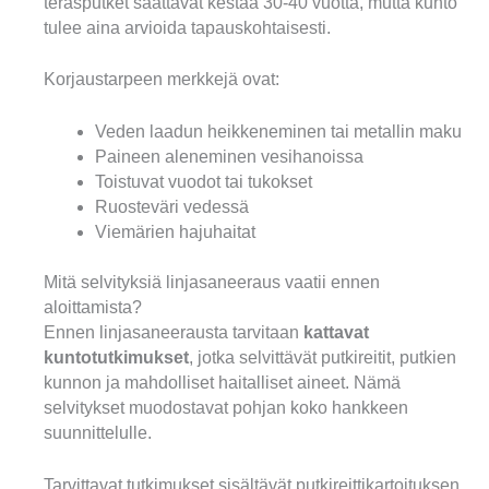
teräsputket saattavat kestää 30-40 vuotta, mutta kunto
tulee aina arvioida tapauskohtaisesti.
Korjaustarpeen merkkejä ovat:
Veden laadun heikkeneminen tai metallin maku
Paineen aleneminen vesihanoissa
Toistuvat vuodot tai tukokset
Ruosteväri vedessä
Viemärien hajuhaitat
Mitä selvityksiä linjasaneeraus vaatii ennen
aloittamista?
Ennen linjasaneerausta tarvitaan
kattavat
kuntotutkimukset
, jotka selvittävät putkireitit, putkien
kunnon ja mahdolliset haitalliset aineet. Nämä
selvitykset muodostavat pohjan koko hankkeen
suunnittelulle.
Tarvittavat tutkimukset sisältävät putkireittikartoituksen,