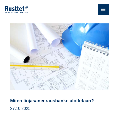
Siirry
sisältöön
MAI
MEN
Miten linjasaneeraushanke aloitetaan?
27.10.2025