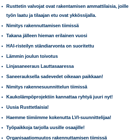
Rusttetin valvojat ovat rakentamisen ammattilaisia, joille
työn laatu ja tilaajan etu ovat ykkössijalla.
Nimitys rakennuttamisen tiimissä
Takana jälleen hieman erilainen vuosi
HAI-risteilyn ständiarvonta on suoritettu
Lämmin joulun toivotus
Linjasaneeraus Lauttasaaressa
Saneerauksella sadevedet oikeaan paikkaan!
Nimitys rakennesuunnittelun tiimissä
Kaukolämpöprojektiin kannattaa ryhtyä juuri nyt!
Uusia Rusttetlaisia!
Haemme tiimiimme kokenutta LVI-suunnittelijaa!
Työpaikkoja tarjolla uusille osaajille!
Organisaatiomuutos rakennuttamisen tiimissä