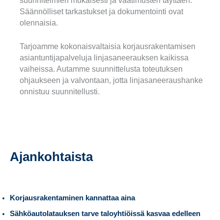
suunnitelmien mukaisesti ja vaatimusten täyttäen.
Säännölliset tarkastukset ja dokumentointi ovat
olennaisia.
Tarjoamme kokonaisvaltaisia korjausrakentamisen
asiantuntijapalveluja linjasaneerauksen kaikissa
vaiheissa. Autamme suunnittelusta toteutuksen
ohjaukseen ja valvontaan, jotta linjasaneeraushanke
onnistuu suunnitellusti.
Ajankohtaista
Korjausrakentaminen kannattaa aina
Sähköautolatauksen tarve taloyhtiöissä kasvaa edelleen