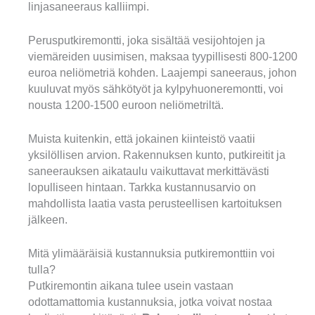
linjasaneeraus kalliimpi.
Perusputkiremontti, joka sisältää vesijohtojen ja
viemäreiden uusimisen, maksaa tyypillisesti 800-1200
euroa neliömetriä kohden. Laajempi saneeraus, johon
kuuluvat myös sähkötyöt ja kylpyhuoneremontti, voi
nousta 1200-1500 euroon neliömetriltä.
Muista kuitenkin, että jokainen kiinteistö vaatii
yksilöllisen arvion. Rakennuksen kunto, putkireitit ja
saneerauksen aikataulu vaikuttavat merkittävästi
lopulliseen hintaan. Tarkka kustannusarvio on
mahdollista laatia vasta perusteellisen kartoituksen
jälkeen.
Mitä ylimääräisiä kustannuksia putkiremonttiin voi
tulla?
Putkiremontin aikana tulee usein vastaan
odottamattomia kustannuksia, jotka voivat nostaa