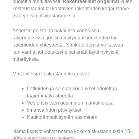
budjettia merkittävästi.
Rakenteelliset ongelmat
kuten
kosteusvauriot tai kantavien rakenteiden korjaustarve
ovat yleisiä lisäkustannuksia.
Asbestin poisto on pakollista vanhoissa
rakennuksissa, jos sitä löytyy putkieristeiden tai
rakenteiden yhteydestä. Sähkötöiden tarve kasvaa,
kun vanhat johdotukset eivät enää täytä nykyisiä
määräyksiä.
Muita yleisiä lisäkustannuksia ovat:
Lattioiden ja seinien korjaukset odotettua
laajemmalta alueelta
Vesieristyksen uusiminen märkätiloissa
Ilmanvaihdon päivitykset
Kaukolämpöliittymän uusiminen
Nämä lisätyöt voivat nostaa kokonaiskustannuksia 15-
30% alkuperäisestä arviosta.