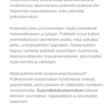
Uudemmissa rakennuksissa putkireitit saattavat olla
helpommin saavutettavissa, mikä vähentää
työkustannuksia.
Kiinteistön koko ja huoneistojen määrä määrittävät
materiaalitarpeen ja työajan. Putkireitit voivat kulkea
monimutkaisesti rakenteiden sisällä, mikä vaikuttaa
purku- ja korjaustöiden laajuuteen. Saneerauksen
laajuus vaihtelee pelkästä vesijohtojen uusimisesta
kokonaisvaltaiseen linjasaneeraukseen, joka sisältää
myös viemärit ja sähkötyöt.
Mistä putkiremontin kustannukset koostuvat?
Putkiremontin kustannukset muodostuvat viidestä
pääryhmästä, joista jokainen on välttämätön hankkeen
onnistumiselle.
Suunnittelukustannukset
kattavat
teknisen suunnittelun, lupakäsittelyn ja piirustusten
laatimisen.