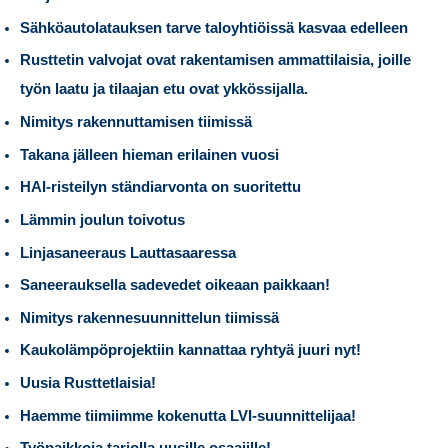
Sähköautolatauksen tarve taloyhtiöissä kasvaa edelleen
Rusttetin valvojat ovat rakentamisen ammattilaisia, joille
työn laatu ja tilaajan etu ovat ykkössijalla.
Nimitys rakennuttamisen tiimissä
Takana jälleen hieman erilainen vuosi
HAI-risteilyn ständiarvonta on suoritettu
Lämmin joulun toivotus
Linjasaneeraus Lauttasaaressa
Saneerauksella sadevedet oikeaan paikkaan!
Nimitys rakennesuunnittelun tiimissä
Kaukolämpöprojektiin kannattaa ryhtyä juuri nyt!
Uusia Rusttetlaisia!
Haemme tiimiimme kokenutta LVI-suunnittelijaa!