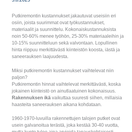
Putkiremontin kustannukset jakautuvat useisiin eri
osiin, joista suurimmat ovat työkustannukset,
materiaalit ja suunnittelu. Kokonaiskustannuksista
noin 50-60% menee työhön, 25-30% materiaaleihin ja
10-15% suunnitteluun sekä valvontaan. Lopullinen
hinta riippuu merkittävästi kiinteistön koosta, iästä ja
saneerauksen laajuudesta.
Miksi putkiremontin kustannukset vaihtelevat niin
paljon?
Putkiremontin hinnat vaihtelevat merkittävästi, koska
jokainen kiinteistö on ainutlaatuinen kokonaisuus.
Rakennuksen ikä
vaikuttaa suuresti siihen, millaisia
haasteita saneerauksen aikana kohdataan.
1960-1970-luvuilla rakennettujen talojen putket ovat
usein galvanoitua terästä, joka kestää 30-40 vuotta,
mutta kunto tulee aina arvioida tapauskohtaisesti.