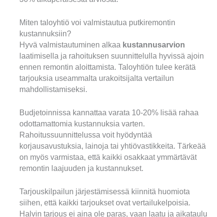
Miten taloyhtiö voi valmistautua putkiremontin
kustannuksiin?
Hyvä valmistautuminen alkaa
kustannusarvion
laatimisella ja rahoituksen suunnittelulla hyvissä ajoin
ennen remontin aloittamista. Taloyhtiön tulee kerätä
tarjouksia useammalta urakoitsijalta vertailun
mahdollistamiseksi.
Budjetoinnissa kannattaa varata 10-20% lisää rahaa
odottamattomia kustannuksia varten.
Rahoitussuunnittelussa voit hyödyntää
korjausavustuksia, lainoja tai yhtiövastikkeita. Tärkeää
on myös varmistaa, että kaikki osakkaat ymmärtävät
remontin laajuuden ja kustannukset.
Tarjouskilpailun järjestämisessä kiinnitä huomiota
siihen, että kaikki tarjoukset ovat vertailukelpoisia.
Halvin tarjous ei aina ole paras, vaan laatu ja aikataulu