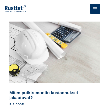
Siirry
sisältöön
MAI
MEN
Miten putkiremontin kustannukset
jakautuvat?
5.8.2025