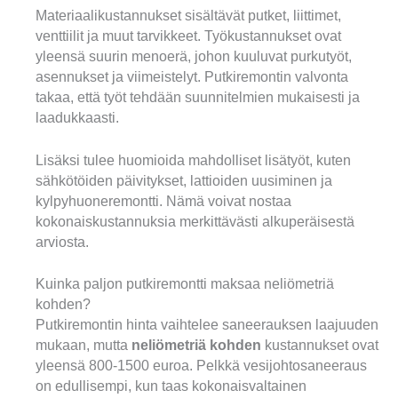
Materiaalikustannukset sisältävät putket, liittimet,
venttiilit ja muut tarvikkeet. Työkustannukset ovat
yleensä suurin menoerä, johon kuuluvat purkutyöt,
asennukset ja viimeistelyt. Putkiremontin valvonta
takaa, että työt tehdään suunnitelmien mukaisesti ja
laadukkaasti.
Lisäksi tulee huomioida mahdolliset lisätyöt, kuten
sähkötöiden päivitykset, lattioiden uusiminen ja
kylpyhuoneremontti. Nämä voivat nostaa
kokonaiskustannuksia merkittävästi alkuperäisestä
arviosta.
Kuinka paljon putkiremontti maksaa neliömetriä
kohden?
Putkiremontin hinta vaihtelee saneerauksen laajuuden
mukaan, mutta
neliömetriä kohden
kustannukset ovat
yleensä 800-1500 euroa. Pelkkä vesijohtosaneeraus
on edullisempi, kun taas kokonaisvaltainen