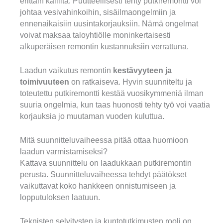
erittäin kalliita. Puutteellisesti tehty putkiremontti voi
johtaa vesivahinkоihin, sisäilmaongelmiin ja
ennenaikaisiin uusintakorjauksiin. Nämä ongelmat
voivat maksaa taloyhtiölle moninkertaisesti
alkuperäisen remontin kustannuksiin verrattuna.
Laadun vaikutus remontin
kestävyyteen ja
toimivuuteen
on ratkaiseva. Hyvin suunniteltu ja
toteutettu putkiremontti kestää vuosikymmeniä ilman
suuria ongelmia, kun taas huonosti tehty työ voi vaatia
korjauksia jo muutaman vuoden kuluttua.
Mitä suunnitteluvaiheessa pitää ottaa huomioon
laadun varmistamiseksi?
Kattava suunnittelu on laadukkaan putkiremontin
perusta. Suunnitteluvaiheessa tehdyt päätökset
vaikuttavat koko hankkeen onnistumiseen ja
lopputuloksen laatuun.
Teknisten selvitysten ja kuntotutkimusten rooli on