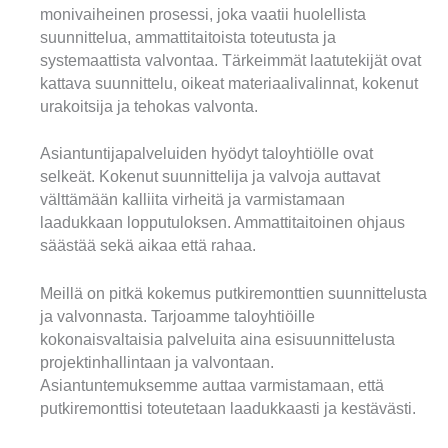
monivaiheinen prosessi, joka vaatii huolellista
suunnittelua, ammattitaitoista toteutusta ja
systemaattista valvontaa. Tärkeimmät laatutekijät ovat
kattava suunnittelu, oikeat materiaalivalinnat, kokenut
urakoitsija ja tehokas valvonta.
Asiantuntijapalveluiden hyödyt taloyhtiölle ovat
selkeät. Kokenut suunnittelija ja valvoja auttavat
välttämään kalliita virheitä ja varmistamaan
laadukkaan lopputuloksen. Ammattitaitoinen ohjaus
säästää sekä aikaa että rahaa.
Meillä on pitkä kokemus putkiremonttien suunnittelusta
ja valvonnasta. Tarjoamme taloyhtiöille
kokonaisvaltaisia palveluita aina esisuunnittelusta
projektinhallintaan ja valvontaan.
Asiantuntemuksemme auttaa varmistamaan, että
putkiremonttisi toteutetaan laadukkaasti ja kestävästi.