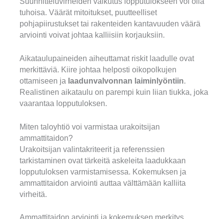
Suunnitteluvirheiden vaikutus lopputulokseen voi olla
tuhoisa. Väärät mitoitukset, puutteelliset
pohjapiirustukset tai rakenteiden kantavuuden väärä
arviointi voivat johtaa kalliisiin korjauksiin.
Aikataulupaineiden aiheuttamat riskit laadulle ovat
merkittäviä. Kiire johtaa helposti oikopolkujen
ottamiseen ja
laadunvalvonnan laiminlyöntiin
.
Realistinen aikataulu on parempi kuin liian tiukka, joka
vaarantaa lopputuloksen.
Miten taloyhtiö voi varmistaa urakoitsijan
ammattitaidon?
Urakoitsijan valintakriteerit ja referenssien
tarkistaminen ovat tärkeitä askeleita laadukkaan
lopputuloksen varmistamisessa. Kokemuksen ja
ammattitaidon arviointi auttaa välttämään kalliita
virheitä.
Ammattitaidon arviointi ja kokemuksen merkitys