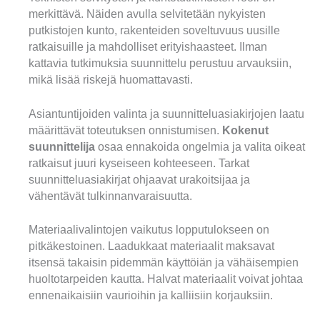
merkittävä. Näiden avulla selvitetään nykyisten
putkistojen kunto, rakenteiden soveltuvuus uusille
ratkaisuille ja mahdolliset erityishaasteet. Ilman
kattavia tutkimuksia suunnittelu perustuu arvauksiin,
mikä lisää riskejä huomattavasti.
Asiantuntijoiden valinta ja suunnitteluasiakirjojen laatu
määrittävät toteutuksen onnistumisen.
Kokenut
suunnittelija
osaa ennakoida ongelmia ja valita oikeat
ratkaisut juuri kyseiseen kohteeseen. Tarkat
suunnitteluasiakirjat ohjaavat urakoitsijaa ja
vähentävät tulkinnanvaraisuutta.
Materiaalivalintojen vaikutus lopputulokseen on
pitkäkestoinen. Laadukkaat materiaalit maksavat
itsensä takaisin pidemmän käyttöiän ja vähäisempien
huoltotarpeiden kautta. Halvat materiaalit voivat johtaa
ennenaikaisiin vaurioihin ja kalliisiin korjauksiin.