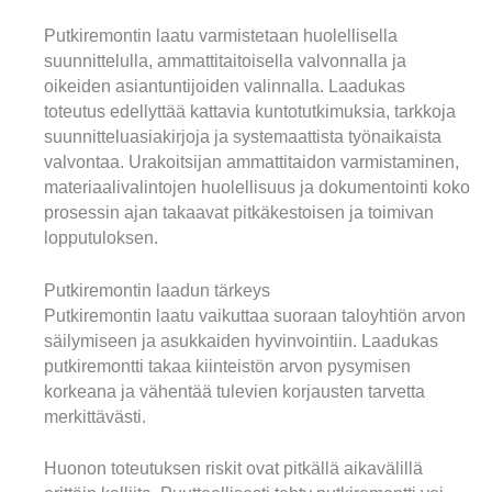
Putkiremontin laatu varmistetaan huolellisella
suunnittelulla, ammattitaitoisella valvonnalla ja
oikeiden asiantuntijoiden valinnalla. Laadukas
toteutus edellyttää kattavia kuntotutkimuksia, tarkkoja
suunnitteluasiakirjoja ja systemaattista työnaikaista
valvontaa. Urakoitsijan ammattitaidon varmistaminen,
materiaalivalintojen huolellisuus ja dokumentointi koko
prosessin ajan takaavat pitkäkestoisen ja toimivan
lopputuloksen.
Putkiremontin laadun tärkeys
Putkiremontin laatu vaikuttaa suoraan taloyhtiön arvon
säilymiseen ja asukkaiden hyvinvointiin. Laadukas
putkiremontti takaa kiinteistön arvon pysymisen
korkeana ja vähentää tulevien korjausten tarvetta
merkittävästi.
Huonon toteutuksen riskit ovat pitkällä aikavälillä