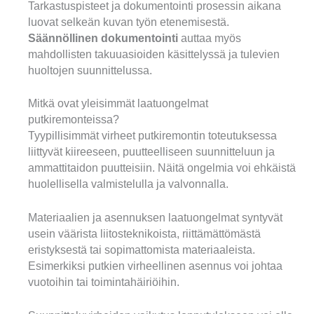
Tarkastuspisteet ja dokumentointi prosessin aikana
luovat selkeän kuvan työn etenemisestä.
Säännöllinen dokumentointi
auttaa myös
mahdollisten takuuasioiden käsittelyssä ja tulevien
huoltojen suunnittelussa.
Mitkä ovat yleisimmät laatuongelmat
putkiremonteissa?
Tyypillisimmät virheet putkiremontin toteutuksessa
liittyvät kiireeseen, puutteelliseen suunnitteluun ja
ammattitaidon puutteisiin. Näitä ongelmia voi ehkäistä
huolellisella valmistelulla ja valvonnalla.
Materiaalien ja asennuksen laatuongelmat syntyvät
usein väärista liitosteknikoista, riittämättömästä
eristyksestä tai sopimattomista materiaaleista.
Esimerkiksi putkien virheellinen asennus voi johtaa
vuotoihin tai toimintahäiriöihin.