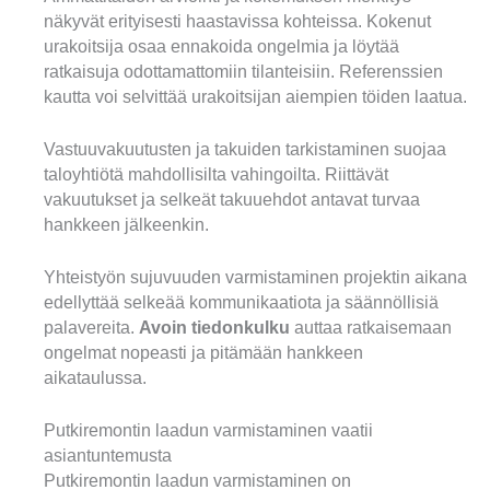
näkyvät erityisesti haastavissa kohteissa. Kokenut
urakoitsija osaa ennakoida ongelmia ja löytää
ratkaisuja odottamattomiin tilanteisiin. Referenssien
kautta voi selvittää urakoitsijan aiempien töiden laatua.
Vastuuvakuutusten ja takuiden tarkistaminen suojaa
taloyhtiötä mahdollisilta vahingoilta. Riittävät
vakuutukset ja selkeät takuuehdot antavat turvaa
hankkeen jälkeenkin.
Yhteistyön sujuvuuden varmistaminen projektin aikana
edellyttää selkeää kommunikaatiota ja säännöllisiä
palavereita.
Avoin tiedonkulku
auttaa ratkaisemaan
ongelmat nopeasti ja pitämään hankkeen
aikataulussa.
Putkiremontin laadun varmistaminen vaatii
asiantuntemusta
Putkiremontin laadun varmistaminen on