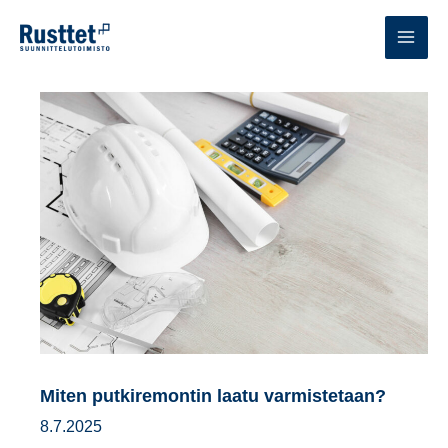
Siirry
sisältöön
MAI
MEN
Miten putkiremontin laatu varmistetaan?
8.7.2025