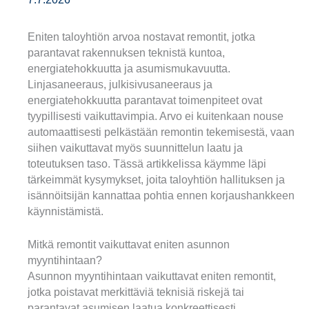
Eniten taloyhtiön arvoa nostavat remontit, jotka
parantavat rakennuksen teknistä kuntoa,
energiatehokkuutta ja asumismukavuutta.
Linjasaneeraus, julkisivusaneeraus ja
energiatehokkuutta parantavat toimenpiteet ovat
tyypillisesti vaikuttavimpia. Arvo ei kuitenkaan nouse
automaattisesti pelkästään remontin tekemisestä, vaan
siihen vaikuttavat myös suunnittelun laatu ja
toteutuksen taso. Tässä artikkelissa käymme läpi
tärkeimmät kysymykset, joita taloyhtiön hallituksen ja
isännöitsijän kannattaa pohtia ennen korjaushankkeen
käynnistämistä.
Mitkä remontit vaikuttavat eniten asunnon
myyntihintaan?
Asunnon myyntihintaan vaikuttavat eniten remontit,
jotka poistavat merkittäviä teknisiä riskejä tai
parantavat asumisen laatua konkreettisesti.