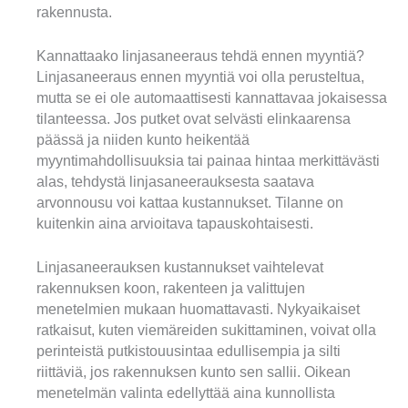
rakennusta.
Kannattaako linjasaneeraus tehdä ennen myyntiä?
Linjasaneeraus ennen myyntiä voi olla perusteltua,
mutta se ei ole automaattisesti kannattavaa jokaisessa
tilanteessa. Jos putket ovat selvästi elinkaarensa
päässä ja niiden kunto heikentää
myyntimahdollisuuksia tai painaa hintaa merkittävästi
alas, tehdystä linjasaneerauksesta saatava
arvonnousu voi kattaa kustannukset. Tilanne on
kuitenkin aina arvioitava tapauskohtaisesti.
Linjasaneerauksen kustannukset vaihtelevat
rakennuksen koon, rakenteen ja valittujen
menetelmien mukaan huomattavasti. Nykyaikaiset
ratkaisut, kuten viemäreiden sukittaminen, voivat olla
perinteistä putkistouusintaa edullisempia ja silti
riittäviä, jos rakennuksen kunto sen sallii. Oikean
menetelmän valinta edellyttää aina kunnollista