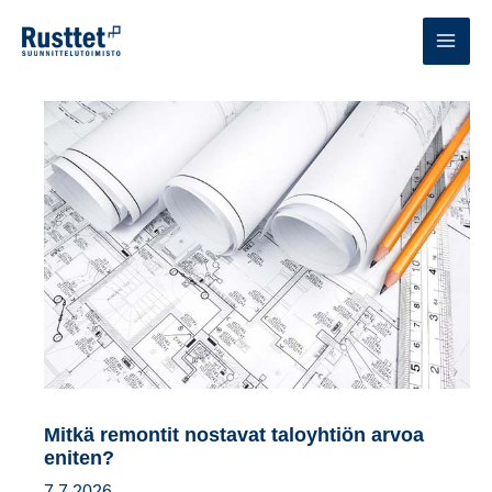
Siirry
sisältöön
MAI
MEN
Mitkä remontit nostavat taloyhtiön arvoa
eniten?
7.7.2026