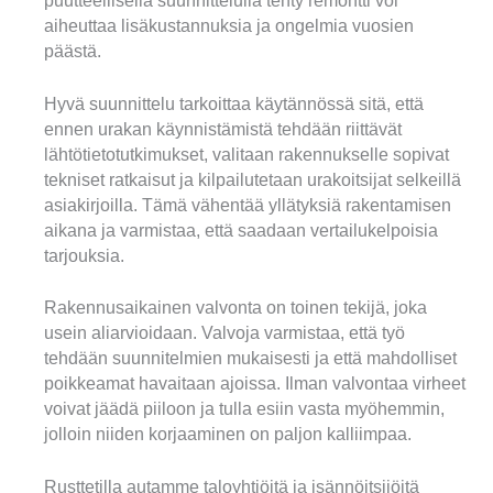
puutteellisella suunnittelulla tehty remontti voi
aiheuttaa lisäkustannuksia ja ongelmia vuosien
päästä.
Hyvä suunnittelu tarkoittaa käytännössä sitä, että
ennen urakan käynnistämistä tehdään riittävät
lähtötietotutkimukset, valitaan rakennukselle sopivat
tekniset ratkaisut ja kilpailutetaan urakoitsijat selkeillä
asiakirjoilla. Tämä vähentää yllätyksiä rakentamisen
aikana ja varmistaa, että saadaan vertailukelpoisia
tarjouksia.
Rakennusaikainen valvonta on toinen tekijä, joka
usein aliarvioidaan. Valvoja varmistaa, että työ
tehdään suunnitelmien mukaisesti ja että mahdolliset
poikkeamat havaitaan ajoissa. Ilman valvontaa virheet
voivat jäädä piiloon ja tulla esiin vasta myöhemmin,
jolloin niiden korjaaminen on paljon kalliimpaa.
Rusttetilla autamme taloyhtiöitä ja isännöitsijöitä