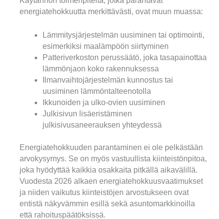
Käytännön toimenpiteitä, jotka parantavat
energiatehokkuutta merkittävästi, ovat muun muassa:
Lämmitysjärjestelmän uusiminen tai optimointi,
esimerkiksi maalämpöön siirtyminen
Patteriverkoston perussäätö, joka tasapainottaa
lämmönjaon koko rakennuksessa
Ilmanvaihtojärjestelmän kunnostus tai
uusiminen lämmöntalteenotolla
Ikkunoiden ja ulko-ovien uusiminen
Julkisivun lisäeristäminen
julkisivusaneerauksen yhteydessä
Energiatehokkuuden parantaminen ei ole pelkästään
arvokysymys. Se on myös vastuullista kiinteistönpitoa,
joka hyödyttää kaikkia osakkaita pitkällä aikavälillä.
Vuodesta 2026 alkaen energiatehokkuusvaatimukset
ja niiden vaikutus kiinteistöjen arvostukseen ovat
entistä näkyvämmin esillä sekä asuntomarkkinoilla
että rahoituspäätöksissä.