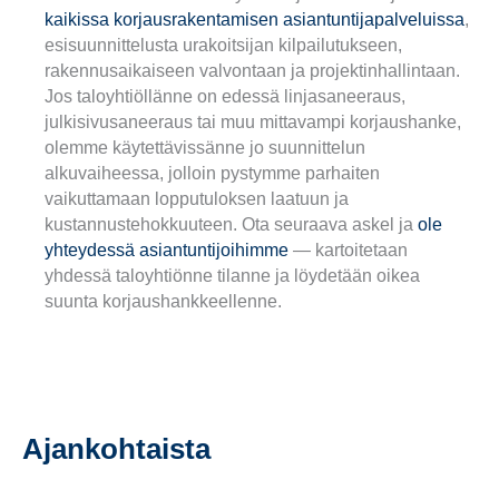
kaikissa korjausrakentamisen asiantuntijapalveluissa
,
esisuunnittelusta urakoitsijan kilpailutukseen,
rakennusaikaiseen valvontaan ja projektinhallintaan.
Jos taloyhtiöllänne on edessä linjasaneeraus,
julkisivusaneeraus tai muu mittavampi korjaushanke,
olemme käytettävissänne jo suunnittelun
alkuvaiheessa, jolloin pystymme parhaiten
vaikuttamaan lopputuloksen laatuun ja
kustannustehokkuuteen. Ota seuraava askel ja
ole
yhteydessä asiantuntijoihimme
— kartoitetaan
yhdessä taloyhtiönne tilanne ja löydetään oikea
suunta korjaushankkeellenne.
Ajankohtaista