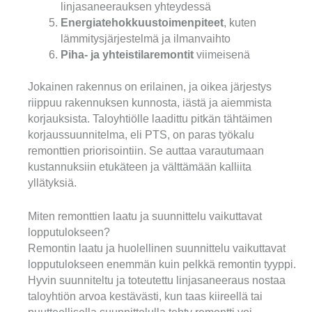
linjasaneerauksen yhteydessä
Energiatehokkuustoimenpiteet
, kuten
lämmitysjärjestelmä ja ilmanvaihto
Piha- ja yhteistilaremontit
viimeisenä
Jokainen rakennus on erilainen, ja oikea järjestys
riippuu rakennuksen kunnosta, iästä ja aiemmista
korjauksista. Taloyhtiölle laadittu pitkän tähtäimen
korjaussuunnitelma, eli PTS, on paras työkalu
remonttien priorisointiin. Se auttaa varautumaan
kustannuksiin etukäteen ja välttämään kalliita
yllätyksiä.
Miten remonttien laatu ja suunnittelu vaikuttavat
lopputulokseen?
Remontin laatu ja huolellinen suunnittelu vaikuttavat
lopputulokseen enemmän kuin pelkkä remontin tyyppi.
Hyvin suunniteltu ja toteutettu linjasaneeraus nostaa
taloyhtiön arvoa kestävästi, kun taas kiireellä tai