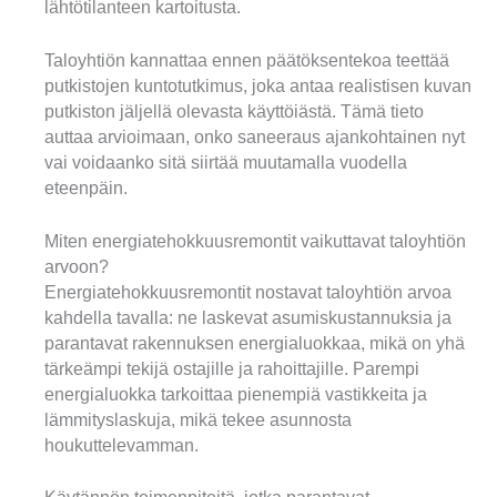
lähtötilanteen kartoitusta.
Taloyhtiön kannattaa ennen päätöksentekoa teettää
putkistojen kuntotutkimus, joka antaa realistisen kuvan
putkiston jäljellä olevasta käyttöiästä. Tämä tieto
auttaa arvioimaan, onko saneeraus ajankohtainen nyt
vai voidaanko sitä siirtää muutamalla vuodella
eteenpäin.
Miten energiatehokkuusremontit vaikuttavat taloyhtiön
arvoon?
Energiatehokkuusremontit nostavat taloyhtiön arvoa
kahdella tavalla: ne laskevat asumiskustannuksia ja
parantavat rakennuksen energialuokkaa, mikä on yhä
tärkeämpi tekijä ostajille ja rahoittajille. Parempi
energialuokka tarkoittaa pienempiä vastikkeita ja
lämmityslaskuja, mikä tekee asunnosta
houkuttelevamman.