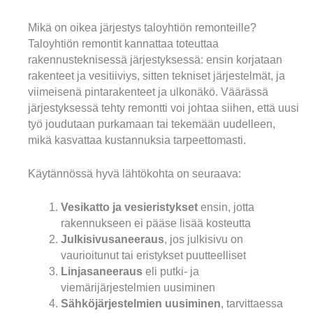
Mikä on oikea järjestys taloyhtiön remonteille?
Taloyhtiön remontit kannattaa toteuttaa
rakennusteknisessä järjestyksessä: ensin korjataan
rakenteet ja vesitiiviys, sitten tekniset järjestelmät, ja
viimeisenä pintarakenteet ja ulkonäkö. Väärässä
järjestyksessä tehty remontti voi johtaa siihen, että uusi
työ joudutaan purkamaan tai tekemään uudelleen,
mikä kasvattaa kustannuksia tarpeettomasti.
Käytännössä hyvä lähtökohta on seuraava:
Vesikatto ja vesieristykset
ensin, jotta
rakennukseen ei pääse lisää kosteutta
Julkisivusaneeraus
, jos julkisivu on
vaurioitunut tai eristykset puutteelliset
Linjasaneeraus
eli putki- ja
viemärijärjestelmien uusiminen
Sähköjärjestelmien uusiminen
, tarvittaessa