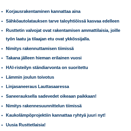
Korjausrakentaminen kannattaa aina
Sähköautolatauksen tarve taloyhtiöissä kasvaa edelleen
Rusttetin valvojat ovat rakentamisen ammattilaisia, joille
työn laatu ja tilaajan etu ovat ykkössijalla.
Nimitys rakennuttamisen tiimissä
Takana jälleen hieman erilainen vuosi
HAI-risteilyn ständiarvonta on suoritettu
Lämmin joulun toivotus
Linjasaneeraus Lauttasaaressa
Saneerauksella sadevedet oikeaan paikkaan!
Nimitys rakennesuunnittelun tiimissä
Kaukolämpöprojektiin kannattaa ryhtyä juuri nyt!
Uusia Rusttetlaisia!