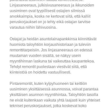
Linjasaneeraus, julkisivusaneeraus ja ikkunoiden
uusiminen ovat tyypillisesti ostajien silmissä
arvokkaimpia, koska ne kertovat siitä, että kalliit
peruskorjaukset on jo tehty eikä ostajan tarvitse
varautua niihin lähivuosina.
Ostajat ja heidän asuntolainapankkinsa kiinnittävät
huomiota taloyhtiön korjaushistoriaan ja tuleviin
remonttitarpeisiin. Jos linjasaneeraus on edessä
muutaman vuoden sisällä, se näkyy usein
myyntihinnan laskuna tai vaikeuttaa kaupantekoa.
Tehdyt remontit puolestaan viestivät siitä, että
kiinteistöä on hoidettu vastuullisesti.
Pintaremontit, kuten kylpyhuoneen tai keittiön
uusiminen yksittäisessä asunnossa, voivat parantaa
yksittäisen asunnon myyntihintaa. Taloyhtiön tasolla
ne eivät kuitenkaan vaikuta yhtä laajasti kuin yhteiset
tekniset peruskorjaukset, jotka koskevat koko