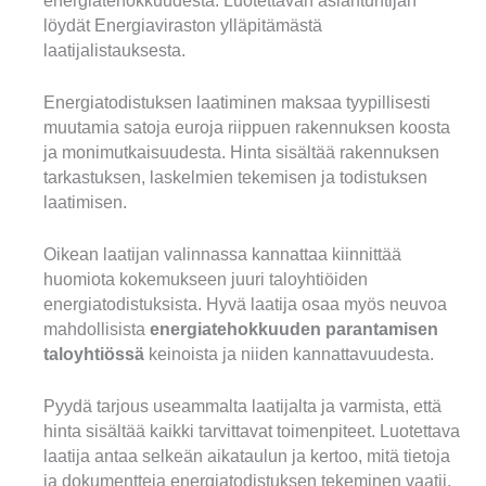
energiatehokkuudesta. Luotettavan asiantuntijan
löydät Energiaviraston ylläpitämästä
laatijalistauksesta.
Energiatodistuksen laatiminen maksaa tyypillisesti
muutamia satoja euroja riippuen rakennuksen koosta
ja monimutkaisuudesta. Hinta sisältää rakennuksen
tarkastuksen, laskelmien tekemisen ja todistuksen
laatimisen.
Oikean laatijan valinnassa kannattaa kiinnittää
huomiota kokemukseen juuri taloyhtiöiden
energiatodistuksista. Hyvä laatija osaa myös neuvoa
mahdollisista
energiatehokkuuden parantamisen
taloyhtiössä
keinoista ja niiden kannattavuudesta.
Pyydä tarjous useammalta laatijalta ja varmista, että
hinta sisältää kaikki tarvittavat toimenpiteet. Luotettava
laatija antaa selkeän aikataulun ja kertoo, mitä tietoja
ja dokumentteja energiatodistuksen tekeminen vaatii.