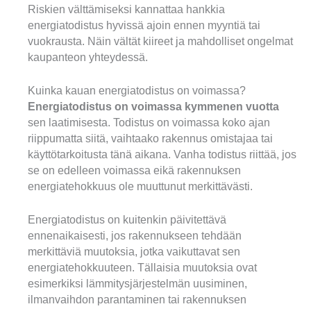
Riskien välttämiseksi kannattaa hankkia
energiatodistus hyvissä ajoin ennen myyntiä tai
vuokrausta. Näin vältät kiireet ja mahdolliset ongelmat
kaupanteon yhteydessä.
Kuinka kauan energiatodistus on voimassa?
Energiatodistus on voimassa kymmenen vuotta
sen laatimisesta. Todistus on voimassa koko ajan
riippumatta siitä, vaihtaako rakennus omistajaa tai
käyttötarkoitusta tänä aikana. Vanha todistus riittää, jos
se on edelleen voimassa eikä rakennuksen
energiatehokkuus ole muuttunut merkittävästi.
Energiatodistus on kuitenkin päivitettävä
ennenaikaisesti, jos rakennukseen tehdään
merkittäviä muutoksia, jotka vaikuttavat sen
energiatehokkuuteen. Tällaisia muutoksia ovat
esimerkiksi lämmitysjärjestelmän uusiminen,
ilmanvaihdon parantaminen tai rakennuksen