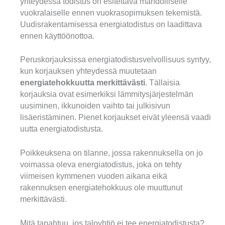
yhteydessä todistus on esitettävä mahdolliselle
vuokralaiselle ennen vuokrasopimuksen tekemistä.
Uudisrakentamisessa energiatodistus on laadittava
ennen käyttöönottoa.
Peruskorjauksissa energiatodistusvelvollisuus syntyy,
kun korjauksen yhteydessä muutetaan
energiatehokkuutta merkittävästi
. Tällaisia
korjauksia ovat esimerkiksi lämmitysjärjestelmän
uusiminen, ikkunoiden vaihto tai julkisivun
lisäeristäminen. Pienet korjaukset eivät yleensä vaadi
uutta energiatodistusta.
Poikkeuksena on tilanne, jossa rakennuksella on jo
voimassa oleva energiatodistus, joka on tehty
viimeisen kymmenen vuoden aikana eikä
rakennuksen energiatehokkuus ole muuttunut
merkittävästi.
Mitä tapahtuu, jos taloyhtiö ei tee energiatodistusta?