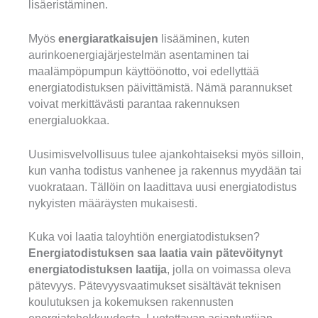
lisäeristäminen.
Myös
energiaratkaisujen
lisääminen, kuten
aurinkoenergiajärjestelmän asentaminen tai
maalämpöpumpun käyttöönotto, voi edellyttää
energiatodistuksen päivittämistä. Nämä parannukset
voivat merkittävästi parantaa rakennuksen
energialuokkaa.
Uusimisvelvollisuus tulee ajankohtaiseksi myös silloin,
kun vanha todistus vanhenee ja rakennus myydään tai
vuokrataan. Tällöin on laadittava uusi energiatodistus
nykyisten määräysten mukaisesti.
Kuka voi laatia taloyhtiön energiatodistuksen?
Energiatodistuksen saa laatia vain pätevöitynyt
energiatodistuksen laatija
, jolla on voimassa oleva
pätevyys. Pätevyysvaatimukset sisältävät teknisen
koulutuksen ja kokemuksen rakennusten