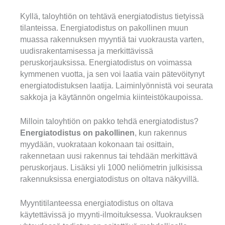
Kyllä, taloyhtiön on tehtävä energiatodistus tietyissä
tilanteissa. Energiatodistus on pakollinen muun
muassa rakennuksen myyntiä tai vuokrausta varten,
uudisrakentamisessa ja merkittävissä
peruskorjauksissa. Energiatodistus on voimassa
kymmenen vuotta, ja sen voi laatia vain pätevöitynyt
energiatodistuksen laatija. Laiminlyönnistä voi seurata
sakkoja ja käytännön ongelmia kiinteistökaupoissa.
Milloin taloyhtiön on pakko tehdä energiatodistus?
Energiatodistus on pakollinen
, kun rakennus
myydään, vuokrataan kokonaan tai osittain,
rakennetaan uusi rakennus tai tehdään merkittävä
peruskorjaus. Lisäksi yli 1000 neliömetrin julkisissa
rakennuksissa energiatodistus on oltava näkyvillä.
Myyntitilanteessa energiatodistus on oltava
käytettävissä jo myynti-ilmoituksessa. Vuokrauksen