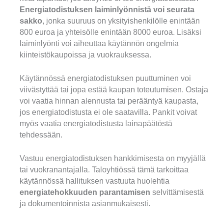
Energiatodistuksen laiminlyönnistä voi seurata
sakko
, jonka suuruus on yksityishenkilölle enintään
800 euroa ja yhteisölle enintään 8000 euroa. Lisäksi
laiminlyönti voi aiheuttaa käytännön ongelmia
kiinteistökaupoissa ja vuokrauksessa.
Käytännössä energiatodistuksen puuttuminen voi
viivästyttää tai jopa estää kaupan toteutumisen. Ostaja
voi vaatia hinnan alennusta tai perääntyä kaupasta,
jos energiatodistusta ei ole saatavilla. Pankit voivat
myös vaatia energiatodistusta lainapäätöstä
tehdessään.
Vastuu energiatodistuksen hankkimisesta on myyjällä
tai vuokranantajalla. Taloyhtiössä tämä tarkoittaa
käytännössä hallituksen vastuuta huolehtia
energiatehokkuuden parantamisen
selvittämisestä
ja dokumentoinnista asianmukaisesti.