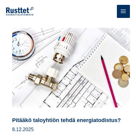
Siirry
sisältöön
MAI
MEN
Pitääkö taloyhtiön tehdä energiatodistus?
8.12.2025